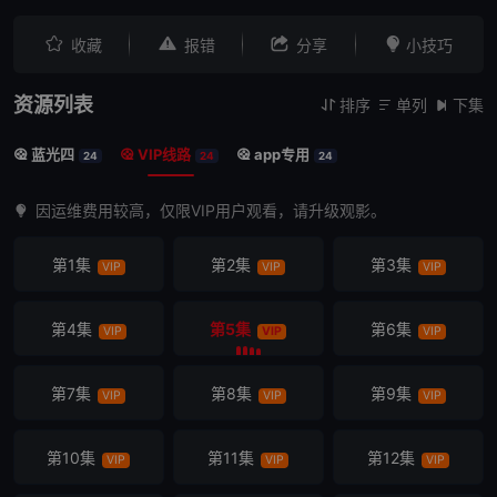




收藏
报错
分享
小技巧
资源列表
排序
单列
下集



蓝光四
VIP线路
app专用



24
24
24
因运维费用较高，仅限VIP用户观看，请升级观影。
第1集
第2集
第3集
VIP
VIP
VIP
第4集
第5集
第6集
VIP
VIP
VIP
第7集
第8集
第9集
VIP
VIP
VIP
第10集
第11集
第12集
VIP
VIP
VIP