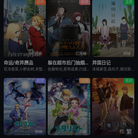
动作
剧情
温情
已完结
已完结
完结
命运/奇异赝品
躲在超市后门抽烟的两人
异国日记
花泽香菜,小野友树,关智一,诸星堇,小林优,Lynn,小西克幸,内田真礼,森久保祥太郎,羽多野涉,松冈祯丞,堀内贤雄,古贺葵,橘龙丸,浪川大辅,榎木淳弥,咲野俊介
佐藤拓也,星希成奏,行成桃姬,丰口惠美,安田陆矢,日笠阳子,高桥伸也
泽城美雪,森风子,诹访部顺一,诸星堇,松井惠理子,近藤隆,大原沙耶香
剧情
动画
喜剧
繁
完结
完结
已完结