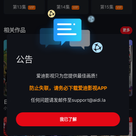
第13集
第14集
第15集
VIP
VIP
VIP
第16集
第17集
第18集
VIP
VIP
VIP
相关作品
更多
第19集
第20集
第21集
剧情
动画
剧情
VIP
VIP
VIP
公告
第22集
第23集
第24集
VIP
VIP
VIP
爱迪影视只为您提供最佳画质！
防止失联，请务必下载爱迪影视APP
已完结
更新至第2集
已完结
任何问题请发邮件至
support@aidi.la
日本三国
再见菈菈
朱音落语
小野贤章,福山润,濑户麻沙美,山路和弘,中村悠一,长嶝高士,木村太飞,潘惠美,津田美波,堀内贤雄
菱川花菜,川石奈奈,深见梨加,村濑步,大野智敬,真殿光昭,住友七绘,寺杣昌纪,津田美波,山本和臣
永濑安奈,江口拓也,高桥李依,福山润,岛崎信长,小林千晃,阿座上洋平,山下诚一郎,盐野瑛久,寺杣昌纪,大塚明夫
我已了解
动作
动作
剧情