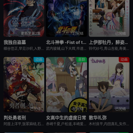
更新至第2集
已完结
已完结
我独自盗墓
北斗神拳 -Fist of the North Star-
上伊那牡丹，醉姿如百合
细谷佳正,早见沙织,入野自由,诹访部顺一
武内骏辅,山下大辉,市道真央
铃代纱弓,青山吉能,寿美菜子,天海由梨奈,富田美忧,河濑茉希
动画
喜剧
动画
已完结
已完结
已完结
判处勇者刑
女高中生的虚度日常
散华礼弥
阿座上洋平,饭冢麻结,石上静香,堀江瞬,土岐隼一,上田燿司,松冈祯丞,福岛润,千叶翔也,日笠阳子,中村悠一,大西沙织
赤崎千夏,户松遥,丰崎爱生,长绳麻理亚,富田美忧,高桥李依,佐藤聪美,市道真央,兴津和幸,上田丽奈,名冢佳织,落合福嗣,松冈祯丞,岛崎信长
木村良平,内田真礼,矢作纱友里,井口裕香,荻野晴朗,石冢运升,西山宏太朗,桑岛法子,岩濑周平,西口杏里沙