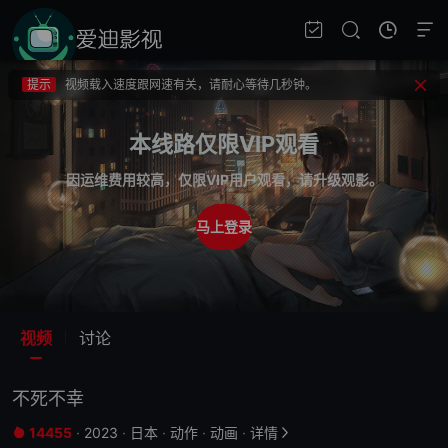
提示
不要轻易相信视频中的广告，谨防上当受骗!
提示
如果无法播放请重新刷新页面，或者切换线路。
提示
视频载入速度跟网速有关，请耐心等待几秒钟。
提示
不要轻易相信视频中的广告，谨防上当受骗!
本线路仅限VIP观看
因运维费用较高，仅限VIP用户观看，请升级观影。
马上登录
视频
讨论
不死不幸
14455
·
2023
·
日本
·
动作
·
动画
·
详情

