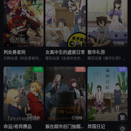
已完结
已完结
已完结
判处勇者刑
女高中生的虚度日常
散华礼弥
日韩动漫《判处勇者刑》又名：勇者刑に処す,勇者处刑 惩罚勇者9004队服刑记录,勇者刑に処す 懲罰勇者9004隊刑務記録，讲述了：勇者刑是最严重的刑罚。犯了大罪被判处勇者刑的人，将受到勇者的惩罚。所谓
樱花动漫《女高中生的虚度日常》又名：女子高中生的虚度日常,女高中生的无所事事,女高中生的浪费青春,Wasteful Days of High School Girls,女子高生の無駄づかい，讲述了：性
樱花动漫《散华礼弥》又名Sankarea,僵尸哪有那么萌？(台),さんかれあ,散华礼弥，讲述了：散华礼弥（内田真礼 配音）本该是一个快乐活泼的女孩，可是与亡母过分想象的外貌激发了父亲散华团一郎（石冢运
动作
剧情
温情
繁
已完结
已完结
完结
命运/奇异赝品
躲在超市后门抽烟的两人
异国日记
