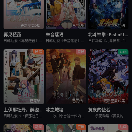
更新至第2集
已完结
已完结
再见菈菈
朱音落语
北斗神拳 -Fist of the North Star-
日韩动漫《再见菈菈》又名：Sayonara Lara,再见,劳拉,さよならララ，讲述了：昔々あるところに、ララという人魚のプリンセスがおりました。海の王である父と、姉たちに愛されて、すくすくと育ちまし
日韩动漫《朱音落语》又名：落语朱音,Akane-banashi,あかね噺，讲述了：朱音从小就非常崇拜身为落语家的父亲，经常在门后偷看父亲练习的模样。然而，父亲参加「真打」晋升测验却遭到无情地逐出师门之
日韩动漫《北斗神拳 -Fist of the North Star-》又名：北⽃之拳 -Fist of the North Star-,北斗の拳 -FIST OF THE NORTH STAR-，讲述
剧情
喜剧
动画
已完结
已完结
更新至第12集
上伊那牡丹，醉姿如百合
冰之城墙
黄泉的使者
日韩动漫《上伊那牡丹，醉姿如百合》又名：Kamiina Botan,Yoeru Sugata wa Yuri no Hana,the Drunken Appearance Is a Lily Flow
冰川小雪是一位内向的学生，她总是向外筑起一道高高的心墙，只跟儿时好友安昙美姫互动。有一天，名叫雨宫凑的男孩，没来由地开始试图打进小雪的心房，扰乱了她平静的生活。 孤僻的小雪、受欢迎的美姫、没有边界
樱花动漫《黄泉的使者》讲述了，月落和亚晨是一对双胞胎兄妹，他们在一个与世隔绝的深山小村落里出生，被称为“分隔夜与昼的双子”。他们拥有获得特殊力量的资格，一场围绕他们的双使战斗也随之展开。 &nbs
动画
喜剧
动画