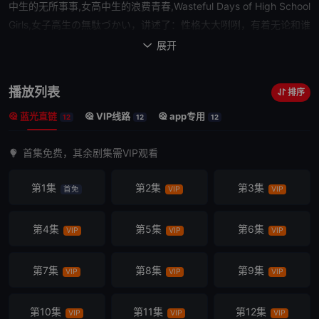
中生的无所事事,女高中生的浪费青春,Wasteful Days of High School
Girls,女子高生の無駄づかい，讲述了：性格大大咧咧，有着无论和谁
都能够在短时间里熟络起来的特异功能的笨蛋少女田中望（赤崎千夏
展开

配音）、表面上是傲娇可爱少女，实际上是一个死宅的菊池茜（户松
遥 配音）、总是面无表情，没有人知道她脑袋里在想什么的鹭宫诗织
播放列表
排序
（丰崎爱生 配音）、身材非常娇小，对自己的身高分外在意的百井咲
蓝光直链
VIP线路
app专用
久（长绳麻理亚 配音）、中二病到没救的山本美波（富田美忧 配
12
12
12
音）、性格非常非常认真，无论什么离谱的事情都会当真的一奏（高
首集免费，其余剧集需VIP观看
桥李依 配音）。故事围绕着这些可爱的女高中生们徐徐展开，她们各
异的性格碰撞出一曲异常动人的欢乐交响乐。
第1集
第2集
第3集
首免
VIP
VIP
第4集
第5集
第6集
VIP
VIP
VIP
第7集
第8集
第9集
VIP
VIP
VIP
第10集
第11集
第12集
VIP
VIP
VIP