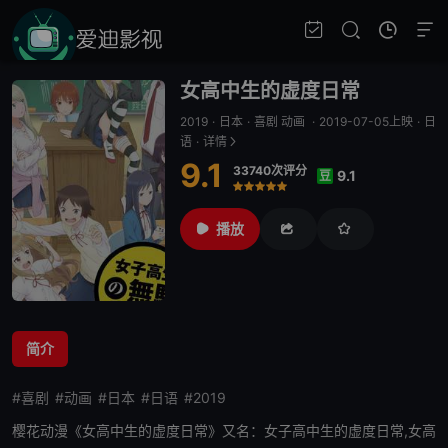
女高中生的虚度日常
2019
·
日本
·
喜剧 动画
·
2019-07-05上映
·
日
语
·
详情
9.1
33740次评分
9.1
豆
很差
较差
还行
推荐
力荐
播放
简介
#喜剧
#动画
#日本
#日语
#2019
樱花动漫《
女高中生的虚度日常
》又名：
女子高中生
的虚度日常,女高