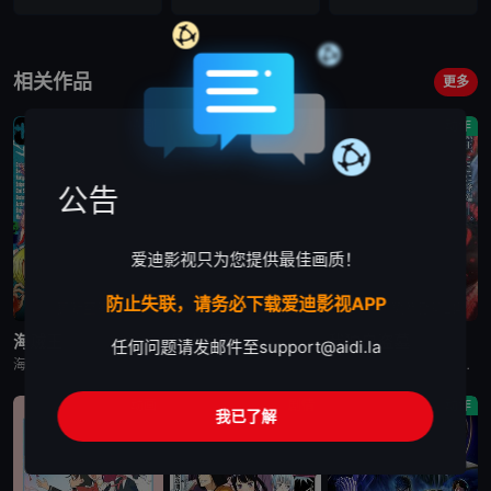
相关作品
更多
喜剧
剧情
动作
公告
爱迪影视只为您提供最佳画质！
防止失联，请务必下载爱迪影视APP
更新至第1171集
已完结
更新至第2集
海贼王
日本三国
我独自盗墓
任何问题请发邮件至
support@aidi.la
海贼王是日本动漫。传奇海盗哥尔•D•罗杰在临死前曾留下关于其毕生的财富“OnePiece”的消息，由此引得群雄并起，众海盗们为了这笔传说中的巨额财富展开争夺，各种势力、政权不断交替，整个世界进入了动荡混乱的“大海贼
日韩动漫《日本三国》又名：日本三國，讲述了：令和末期，日本因全球核战影响走向衰败，大量难民涌入，更严重的病毒、大地震、苛政与饥荒接连发生，引发民众暴动，国家体制崩溃，人口锐减至原来的十分之一以下，文明
日韩动漫《我独自盗墓》又名：盗墓王,盗掘王,Tomb Raider King,トウクツオウ,도굴왕，讲述了：2025年，世界各处惊现古墓，获得墓中“宝物”之人便能获得先人的异能，全世界为获得宝物而疯狂
动画
剧情
动作
我已了解