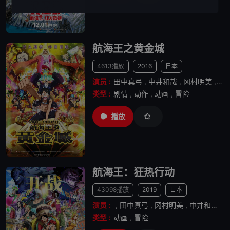
航海王之黄金城
4613播放
2016
日本
演员 :
田中真弓
,
中井和哉
,
冈村明美
,
山
类型 :
剧情
,
动作
,
动画
,
冒险
播放
航海王：狂热行动
43098播放
2019
日本
演员 :
,
田中真弓
,
冈村明美
,
中井和哉
,
类型 :
动画
,
冒险