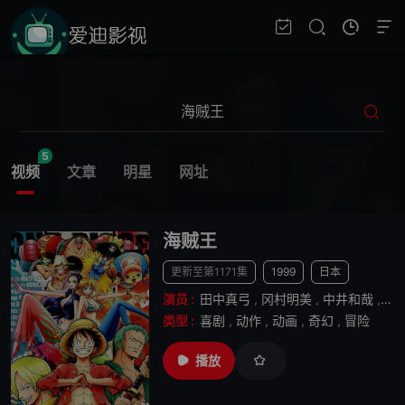
5
视频
文章
明星
网址
海贼王
更新至第1171集
1999
日本
演员 :
田中真弓
,
冈村明美
,
中井和哉
,
山
类型 :
喜剧
,
动作
,
动画
,
奇幻
,
冒险
播放