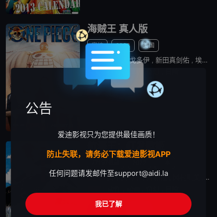
海贼王 真人版
完结
2023
美国
演员 :
伊纳基·戈多伊
,
新田真剑佑
,
埃米莉·拉德
类型 :
剧情
,
动作
,
奇幻
,
冒险
播放
公告
爱迪影视只为您提供最佳画质！
航海王：红发歌姬
防止失联，请务必下载爱迪影视APP
27197播放
2022
日本
任何问题请发邮件至
support@aidi.la
演员 :
田中真弓
,
中井和哉
,
冈村明美
,
山
类型 :
动作
,
动画
,
奇幻
,
冒险
我已了解
播放