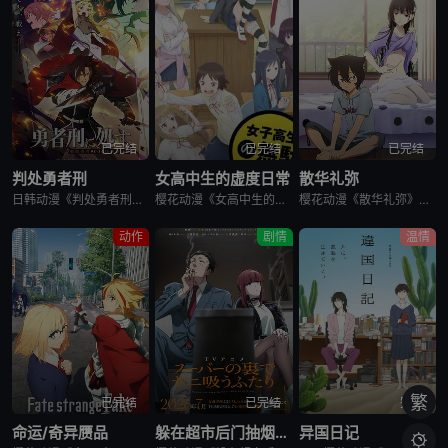
已完结
已完结
已完结
判处勇者刑
女高中生的虚度日常
散华礼弥
日韩动漫《判处勇者刑》又名：勇者刑に処す,勇者处刑 惩罚勇者9004队服刑记录,勇者刑に処す 懲罰勇者9004隊刑務記録，讲述了：勇者刑是最严重的刑罚。犯了大罪被判处勇者刑的人，将受到勇者的惩罚。所谓
樱花动漫《女高中生的虚度日常》又名：女子高中生的虚度日常,女高中生的无所事事,女高中生的浪费青春,Wasteful Days of High School Girls,女子高生の無駄づかい，讲述了：性
樱花动漫《散华礼弥》又名Sankarea,僵尸哪有那么萌？(台),さんかれあ,散华礼弥，讲述了：散华礼弥（内田真礼 配音）本该是一个快乐活泼的女孩，可是与亡母过分想象的外貌激发了父亲散华团一郎（石冢运
动作
剧情
温情
繁
已完结
已完结
完结
命运/奇异赝品
躲在超市后门抽烟的两人
异国日记
