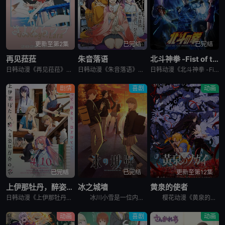
更新至第2集
已完结
已完结
再见菈菈
朱音落语
北斗神拳 -Fist of the North Star-
日韩动漫《再见菈菈》又名：Sayonara Lara,再见,劳拉,さよならララ，讲述了：昔々あるところに、ララという人魚のプリンセスがおりました。海の王である父と、姉たちに愛されて、すくすくと育ちまし
日韩动漫《朱音落语》又名：落语朱音,Akane-banashi,あかね噺，讲述了：朱音从小就非常崇拜身为落语家的父亲，经常在门后偷看父亲练习的模样。然而，父亲参加「真打」晋升测验却遭到无情地逐出师门之
日韩动漫《北斗神拳 -Fist of the North Star-》又名：北⽃之拳 -Fist of the North Star-,北斗の拳 -FIST OF THE NORTH STAR-，讲述
剧情
喜剧
动画
已完结
已完结
更新至第12集
上伊那牡丹，醉姿如百合
冰之城墙
黄泉的使者
日韩动漫《上伊那牡丹，醉姿如百合》又名：Kamiina Botan,Yoeru Sugata wa Yuri no Hana,the Drunken Appearance Is a Lily Flow
冰川小雪是一位内向的学生，她总是向外筑起一道高高的心墙，只跟儿时好友安昙美姫互动。有一天，名叫雨宫凑的男孩，没来由地开始试图打进小雪的心房，扰乱了她平静的生活。 孤僻的小雪、受欢迎的美姫、没有边界
樱花动漫《黄泉的使者》讲述了，月落和亚晨是一对双胞胎兄妹，他们在一个与世隔绝的深山小村落里出生，被称为“分隔夜与昼的双子”。他们拥有获得特殊力量的资格，一场围绕他们的双使战斗也随之展开。 &nbs
动画
喜剧
动画