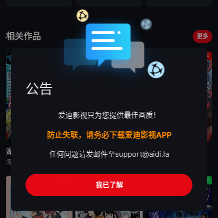
相关作品
更多
喜剧
剧情
动作
公告
爱迪影视只为您提供最佳画质！
防止失联，请务必下载爱迪影视APP
更新至第1172集
已完结
更新至第2集
海贼王
日本三国
我独自盗墓
任何问题请发邮件至
support@aidi.la
海贼王是日本动漫。传奇海盗哥尔•D•罗杰在临死前曾留下关于其毕生的财富“OnePiece”的消息，由此引得群雄并起，众海盗们为了这笔传说中的巨额财富展开争夺，各种势力、政权不断交替，整个世界进入了动荡混乱的“大海贼
日韩动漫《日本三国》又名：日本三國，讲述了：令和末期，日本因全球核战影响走向衰败，大量难民涌入，更严重的病毒、大地震、苛政与饥荒接连发生，引发民众暴动，国家体制崩溃，人口锐减至原来的十分之一以下，文明
日韩动漫《我独自盗墓》又名：盗墓王,盗掘王,Tomb Raider King,トウクツオウ,도굴왕，讲述了：2025年，世界各处惊现古墓，获得墓中“宝物”之人便能获得先人的异能，全世界为获得宝物而疯狂
动画
剧情
动作
我已了解