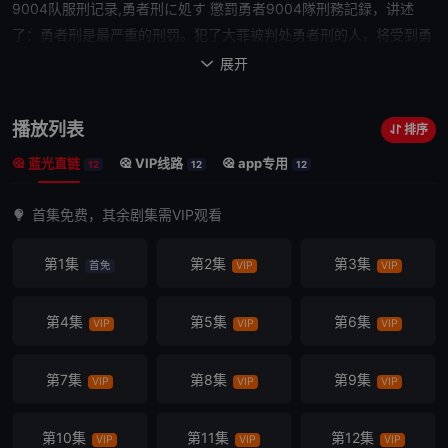
9004队服刑记录,勇者刑に処す 懲罰勇者9004隊刑務記録，讲述
了：勇者刑是最严重的刑罚。犯了大罪被
判处勇者刑
的人，将受到勇
者的惩罚。所谓惩罚，就是在突然产生魔王军的魔王现象的最前线，
展开

即使被魔物杀害，也必须复活并继续战斗。数百年战斗不休的狂战
士、史上最恶劣的小偷、
骗子
政治犯、自称国王的恐怖分子、成功率
播放列表
排序
为零的刺客等，全部是性格破绽者组成的惩罚勇者部队。
他们
的领
蓝光直链
VIP线路
app专用
袖、因“杀死女神”的罪名自己也被
判处勇者刑
的原圣骑士团长扎伊洛·
12
12
12
福尔巴茨，在战争中遇到了至今为止一直被隐藏着存在的“剑之女神”
首集免费，其余剧集需VIP观看
特奥丽塔。“助我一臂之力，接下来我们要打倒魔王”“就是这种意思。
胜利的时候请抚摸我的头哦”当两人签订契约的时候，一个改变被绝
第1集
第2集
第3集
首免
VIP
VIP
望笼罩着的世界的惨烈
英雄
的故事拉开
第4集
第5集
第6集
VIP
VIP
VIP
第7集
第8集
第9集
VIP
VIP
VIP
第10集
第11集
第12集
VIP
VIP
VIP