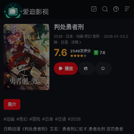
判处勇者刑
2026
·
日本
·
动画 奇幻 冒险
·
2026-01-03上
映
·
日语
·
详情
7.6
2549次评分
7.6
豆
很差
较差
还行
推荐
力荐
播放
简介
#动画
#奇幻
#冒险
#日本
#日语
#2026
日韩动漫《
判处勇者刑
》又名：勇者刑に処す,勇者处刑 惩罚勇者