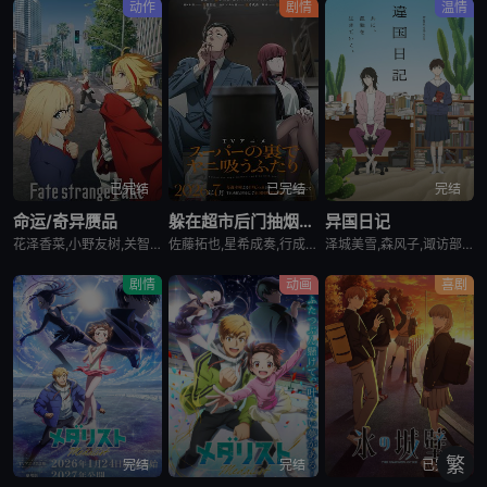
动作
剧情
温情
已完结
已完结
完结
命运/奇异赝品
躲在超市后门抽烟的两人
异国日记
花泽香菜,小野友树,关智一,诸星堇,小林优,Lynn,小西克幸,内田真礼,森久保祥太郎,羽多野涉,松冈祯丞,堀内贤雄,古贺葵,橘龙丸,浪川大辅,榎木淳弥,咲野俊介
佐藤拓也,星希成奏,行成桃姬,丰口惠美,安田陆矢,日笠阳子,高桥伸也
泽城美雪,森风子,诹访部顺一,诸星堇,松井惠理子,近藤隆,大原沙耶香
剧情
动画
喜剧
繁
完结
完结
已完结