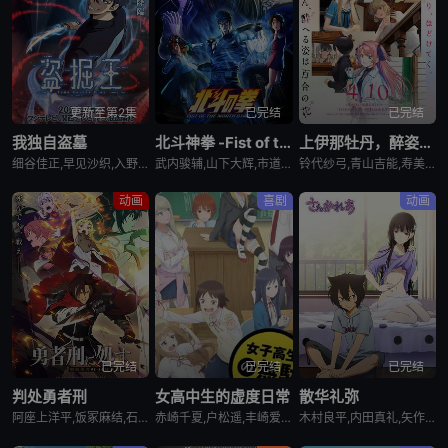
更新至第2集
已完结
已完结
我独自盗墓
北斗神拳 -Fist of the North Star-
上伊那牡丹，醉姿如百合
细谷佳正,早见沙织,入野自由,诹访部顺一
武内骏辅,山下大辉,市道真央
铃代纱弓,青山吉能,寿美菜子,天海由梨奈,富田美忧,河濑茉希
动画
喜剧
动画
已完结
已完结
已完结
判处勇者刑
女高中生的虚度日常
散华礼弥
阿座上洋平,饭冢麻结,石上静香,堀江瞬,土岐隼一,上田燿司,松冈祯丞,福岛润,千叶翔也,日笠阳子,中村悠一,大西沙织
赤崎千夏,户松遥,丰崎爱生,长绳麻理亚,富田美忧,高桥李依,佐藤聪美,市道真央,兴津和幸,上田丽奈,名冢佳织,落合福嗣,松冈祯丞,岛崎信长
木村良平,内田真礼,矢作纱友里,井口裕香,荻野晴朗,石冢运升,西山宏太朗,桑岛法子,岩濑周平,西口杏里沙