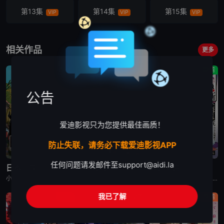
第13集
第14集
第15集
VIP
VIP
VIP
第16集
第17集
第18集
VIP
VIP
VIP
相关作品
更多
第19集
第20集
第21集
剧情
动画
剧情
VIP
VIP
VIP
公告
第22集
第23集
第24集
VIP
VIP
VIP
爱迪影视只为您提供最佳画质！
防止失联，请务必下载爱迪影视APP
已完结
更新至第2集
已完结
任何问题请发邮件至
support@aidi.la
日本三国
再见菈菈
朱音落语
小野贤章,福山润,濑户麻沙美,山路和弘,中村悠一,长嶝高士,木村太飞,潘惠美,津田美波,堀内贤雄
菱川花菜,川石奈奈,深见梨加,村濑步,大野智敬,真殿光昭,住友七绘,寺杣昌纪,津田美波,山本和臣
永濑安奈,江口拓也,高桥李依,福山润,岛崎信长,小林千晃,阿座上洋平,山下诚一郎,盐野瑛久,寺杣昌纪,大塚明夫
我已了解
动作
动作
剧情