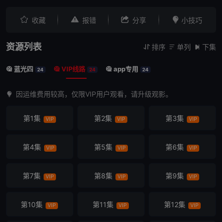




收藏
报错
分享
小技巧
资源列表
排序
单列
下集



蓝光四
VIP线路
app专用



24
24
24
因运维费用较高，仅限VIP用户观看，请升级观影。
第1集
第2集
第3集
VIP
VIP
VIP
第4集
第5集
第6集
VIP
VIP
VIP
第7集
第8集
第9集
VIP
VIP
VIP
第10集
第11集
第12集
VIP
VIP
VIP