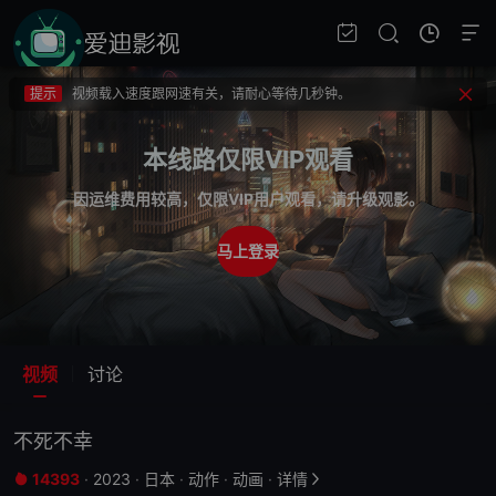
提示
不要轻易相信视频中的广告，谨防上当受骗!
提示
如果无法播放请重新刷新页面，或者切换线路。
提示
视频载入速度跟网速有关，请耐心等待几秒钟。
提示
不要轻易相信视频中的广告，谨防上当受骗!
本线路仅限VIP观看
因运维费用较高，仅限VIP用户观看，请升级观影。
马上登录
视频
讨论
不死不幸
14393
·
2023
·
日本
·
动作
·
动画
·
详情

