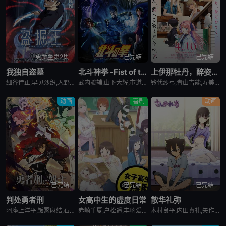
更新至第2集
已完结
已完结
我独自盗墓
北斗神拳 -Fist of the North Star-
上伊那牡丹，醉姿如百合
细谷佳正,早见沙织,入野自由,诹访部顺一
武内骏辅,山下大辉,市道真央
铃代纱弓,青山吉能,寿美菜子,天海由梨奈,富田美忧,河濑茉希
动画
喜剧
动画
已完结
已完结
已完结
判处勇者刑
女高中生的虚度日常
散华礼弥
阿座上洋平,饭冢麻结,石上静香,堀江瞬,土岐隼一,上田燿司,松冈祯丞,福岛润,千叶翔也,日笠阳子,中村悠一,大西沙织
赤崎千夏,户松遥,丰崎爱生,长绳麻理亚,富田美忧,高桥李依,佐藤聪美,市道真央,兴津和幸,上田丽奈,名冢佳织,落合福嗣,松冈祯丞,岛崎信长
木村良平,内田真礼,矢作纱友里,井口裕香,荻野晴朗,石冢运升,西山宏太朗,桑岛法子,岩濑周平,西口杏里沙