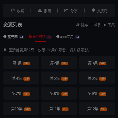




收藏
报错
分享
小技巧
资源列表
排序
单列
下集



蓝光四
VIP线路
app专用



24
24
24
因运维费用较高，仅限VIP用户观看，请升级观影。
第1集
第2集
第3集
VIP
VIP
VIP
第4集
第5集
第6集
VIP
VIP
VIP
第7集
第8集
第9集
VIP
VIP
VIP
第10集
第11集
第12集
VIP
VIP
VIP