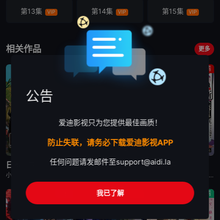
第13集
第14集
第15集
VIP
VIP
VIP
第16集
第17集
第18集
VIP
VIP
VIP
相关作品
更多
第19集
第20集
第21集
剧情
动画
剧情
VIP
VIP
VIP
公告
第22集
第23集
第24集
VIP
VIP
VIP
爱迪影视只为您提供最佳画质！
防止失联，请务必下载爱迪影视APP
已完结
更新至第2集
已完结
任何问题请发邮件至
support@aidi.la
日本三国
再见菈菈
朱音落语
小野贤章,福山润,濑户麻沙美,山路和弘,中村悠一,长嶝高士,木村太飞,潘惠美,津田美波,堀内贤雄
菱川花菜,川石奈奈,深见梨加,村濑步,大野智敬,真殿光昭,住友七绘,寺杣昌纪,津田美波,山本和臣
永濑安奈,江口拓也,高桥李依,福山润,岛崎信长,小林千晃,阿座上洋平,山下诚一郎,盐野瑛久,寺杣昌纪,大塚明夫
我已了解
动作
动作
剧情