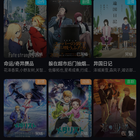
动作
剧情
温情
已完结
已完结
完结
命运/奇异赝品
躲在超市后门抽烟的两人
异国日记
花泽香菜,小野友树,关智一,诸星堇,小林优,Lynn,小西克幸,内田真礼,森久保祥太郎,羽多野涉,松冈祯丞,堀内贤雄,古贺葵,橘龙丸,浪川大辅,榎木淳弥,咲野俊介
佐藤拓也,星希成奏,行成桃姬,丰口惠美,安田陆矢,日笠阳子,高桥伸也
泽城美雪,森风子,诹访部顺一,诸星堇,松井惠理子,近藤隆,大原沙耶香
剧情
动画
喜剧
繁
完结
完结
已完结