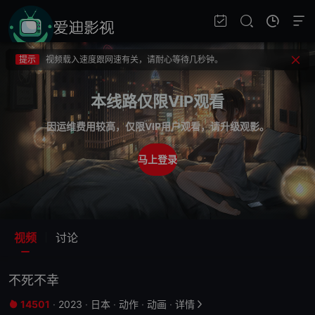
提示
不要轻易相信视频中的广告，谨防上当受骗!
提示
如果无法播放请重新刷新页面，或者切换线路。
提示
视频载入速度跟网速有关，请耐心等待几秒钟。
提示
不要轻易相信视频中的广告，谨防上当受骗!
本线路仅限VIP观看
因运维费用较高，仅限VIP用户观看，请升级观影。
马上登录
视频
讨论
不死不幸
14501
·
2023
·
日本
·
动作
·
动画
·
详情

