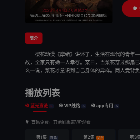
简介
樱花动漫《
摩绪
》讲述了，生活在现代的青年—
故，全家只有她一人幸存。某日，当菜花穿过那扇已
么一说，菜花才意识到自己身体的异样。两人竟背负
播放列表
蓝光直链
VIP线路
app专用
5
5
5
首集免费，其余剧集需VIP观看
第1集
第2集
第3
首免
VIP