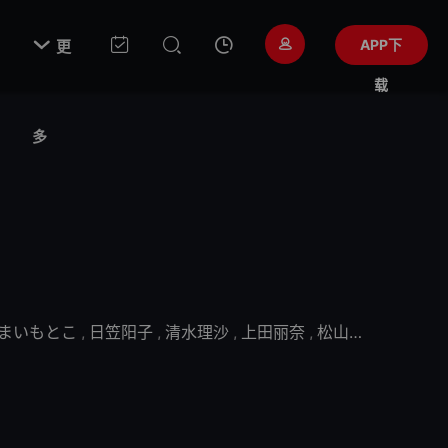

APP下
更
载
多
まいもとこ
,
日笠阳子
,
清水理沙
,
上田丽奈
,
松山鹰志