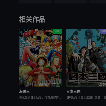
相关作品
喜剧
剧
更新至第1171集
已完
海贼王
日本三国
海贼王是日本动漫。传奇海盗哥尔•D•罗杰在临死前曾留下关于其毕生的财富“OnePiece”的消息，由此引得群雄并起，众海盗们为了这笔传说中的巨额财富展开争夺，各种势力、政权不断交替，整个世界进入了动荡混乱的“大海贼