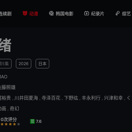
连续剧
动漫
韩国电影
纪录片
综艺
绪
第5集
2026
日本
MAO
佐藤照雄
梶裕贵
,
川井田夏海
,
寺泽百花
,
下野纮
,
丰永利行
,
兴津和幸
,
く
动画
,
奇幻
0次评分
7.6
豆
行
推荐
力荐