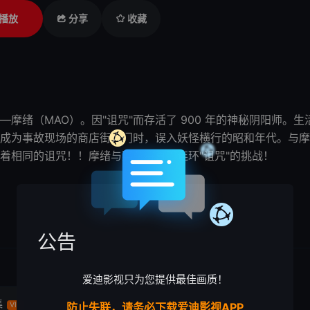
播放
分享
收藏
—
摩绪
（MAO）。因"诅咒"而存活了 900 年的神秘
阴阳师
。生
成为事故现场的商店街大门时，误入妖怪横行的昭和年代。与
摩
着相同的诅咒！！
摩绪
与菜花将直面连环"诅咒"的挑战！
公告
爱迪影视只为您提供最佳画质！
集
第4集
第5集
VIP
防止失联，请务必下载爱迪影视APP
VIP
VIP