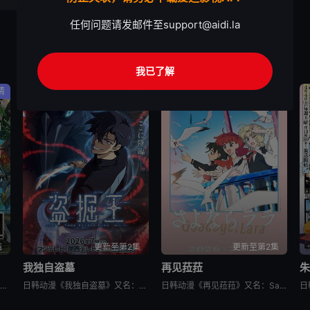
任何问题请发邮件至
support@aidi.la
我已了解
情
动作
动画
结
更新至第2集
更新至第2集
我独自盗墓
再见菈菈
日韩动漫《日本三国》又名：日本三國，讲述了：令和末期，日本因全球核战影响走向衰败，大量难民涌入，更严重的病毒、大地震、苛政与饥荒接连发生，引发民众暴动，国家体制崩溃，人口锐减至原来的十分之一以下，文明
日韩动漫《我独自盗墓》又名：盗墓王,盗掘王,Tomb Raider King,トウクツオウ,도굴왕，讲述了：2025年，世界各处惊现古墓，获得墓中“宝物”之人便能获得先人的异能，全世界为获得宝物而疯狂
日韩动漫《再见菈菈》又名：Sayonara Lara,再见,劳拉,さよならララ，讲述了：昔々あるところに、ララという人魚のプリンセスがおりました。海の王である父と、姉たちに愛されて、すくすくと育ちまし