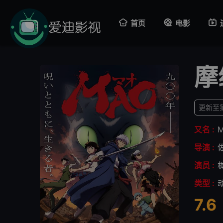
首页
电影
摩
更新至
又名 :
导演 :
演员 :
类型 :
7.6
很差
较差
还