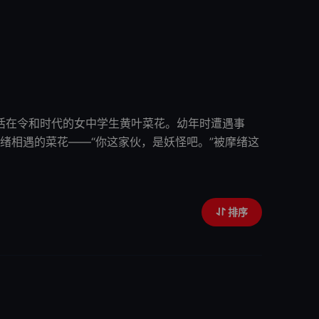
活在令和时代的女中学生黄叶菜花。幼年时遭遇事
绪
相遇的菜花——“你这家伙，是妖怪吧。”被
摩绪
这
排序