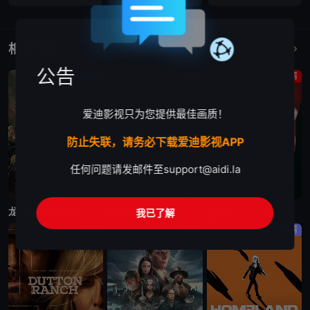
相关作品
更多
公告
剧情
剧情
剧情
爱迪影视只为您提供最佳画质！
防止失联，请务必下载爱迪影视APP
任何问题请发邮件至
support@aidi.la
更新至第7集
更新至第4集
已完结
龙之家族 第三季
末日地堡 第三季
星城
我已了解
剧情
剧情
剧情