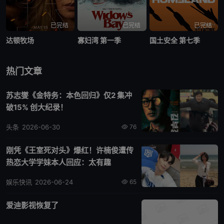
已完结
已完结
已完结
达顿牧场
寡妇湾 第一季
国土安全 第七季
热门文章
苏志燮《金特务：本色回归》仅2 集冲
破15% 创大纪录！
头条
2026-06-30
76
刚凭《王室死对头》爆红！许楠俊遭传
热恋大学学妹本人回应：太有趣
娱乐快讯
2026-06-24
65
爱迪影视恢复了