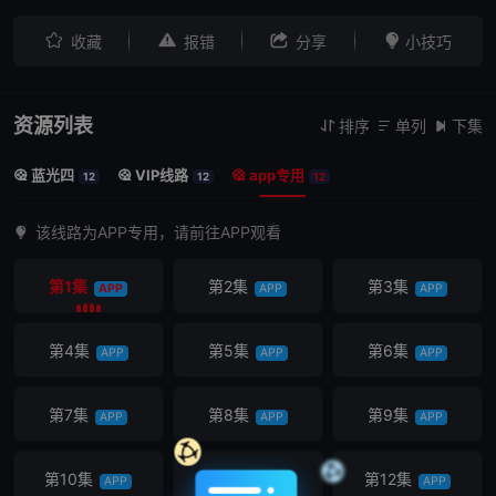




收藏
报错
分享
小技巧
资源列表
排序
单列
下集



蓝光四
VIP线路
app专用



12
12
12
该线路为APP专用，请前往APP观看
第1集
第2集
第3集
APP
APP
APP
第4集
第5集
第6集
APP
APP
APP
第7集
第8集
第9集
APP
APP
APP
第10集
第11集
第12集
APP
APP
APP