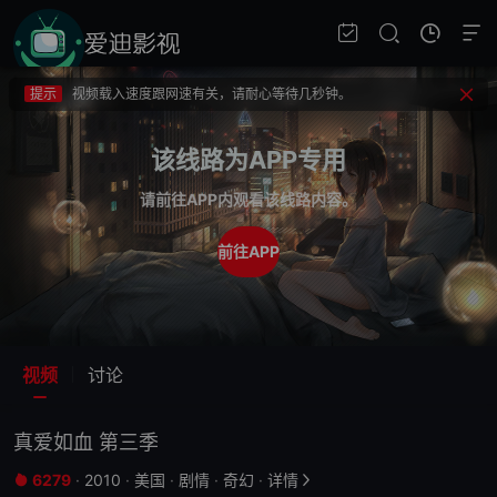
提示
不要轻易相信视频中的广告，谨防上当受骗!
提示
如果无法播放请重新刷新页面，或者切换线路。
提示
视频载入速度跟网速有关，请耐心等待几秒钟。
提示
不要轻易相信视频中的广告，谨防上当受骗!
该线路为APP专用
请前往APP内观看该线路内容。
前往APP
视频
讨论
真爱如血 第三季
6279
·
2010
·
美国
·
剧情
·
奇幻
·
详情

