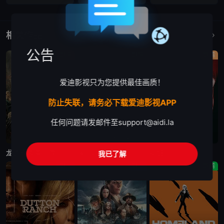
相关作品
更多
公告
剧情
剧情
剧情
爱迪影视只为您提供最佳画质！
防止失联，请务必下载爱迪影视APP
任何问题请发邮件至
support@aidi.la
更新至第7集
更新至第4集
已完结
龙之家族 第三季
末日地堡 第三季
星城
我已了解
剧情
剧情
剧情