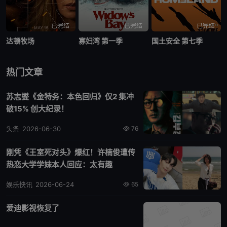
已完结
已完结
已完结
达顿牧场
寡妇湾 第一季
国土安全 第七季
热门文章
苏志燮《金特务：本色回归》仅2 集冲
破15% 创大纪录！
头条
2026-06-30
76
刚凭《王室死对头》爆红！许楠俊遭传
热恋大学学妹本人回应：太有趣
娱乐快讯
2026-06-24
65
爱迪影视恢复了