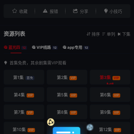




收藏
报错
分享
小技巧
资源列表
排序
单列
下集



蓝光四
VIP线路
app专用



12
12
12
首集免费，其余剧集需VIP观看
第1集
第2集
第3集
首免
VIP
VIP
第4集
第5集
第6集
VIP
VIP
VIP
第7集
第8集
第9集
VIP
VIP
VIP
第10集
第11集
第12集
VIP
VIP
VIP