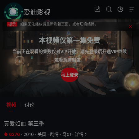
提示
不要轻易相信视频中的广告，谨防上当受骗!
提示
如果无法播放请重新刷新页面，或者切换线路。
提示
视频载入速度跟网速有关，请耐心等待几秒钟。
提示
不要轻易相信视频中的广告，谨防上当受骗!
本视频仅第一集免费
当前正在观看的集数仅对VIP开放，请先登录后开通VIP继续
观看后续剧集。
马上登录
视频
讨论
真爱如血 第三季
6276
·
2010
·
美国
·
剧情
·
奇幻
·
详情

