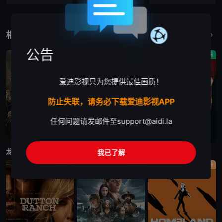
相关作品
更多
公告
剧情
剧情
剧情
爱迪影视只为您提供最佳画质！
防止失联，请务必下载爱迪影视APP
任何问题请发邮件至
support@aidi.la
更新至第7集
更新至第4集
已完结
龙之家族 第三季
末日地堡 第三季
星城
我已了解
剧情
剧情
剧情