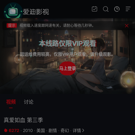
提示
不要轻易相信视频中的广告，谨防上当受骗!
提示
如果无法播放请重新刷新页面，或者切换线路。
提示
视频载入速度跟网速有关，请耐心等待几秒钟。
提示
不要轻易相信视频中的广告，谨防上当受骗!
本线路仅限VIP观看
因运维费用较高，仅限VIP用户观看，请升级观影。
马上登录
视频
讨论
真爱如血 第三季
6272
·
2010
·
美国
·
剧情
·
奇幻
·
详情

