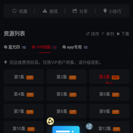




收藏
报错
分享
小技巧
资源列表
排序
单列
下集



蓝光四
VIP线路
app专用



12
12
12
因运维费用较高，仅限VIP用户观看，请升级观影。
第1集
第2集
第3集
VIP
VIP
VIP
第4集
第5集
第6集
VIP
VIP
VIP
第7集
第8集
第9集
VIP
VIP
VIP
第10集
第11集
第12集
VIP
VIP
VIP