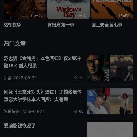
已完结
已完结
已完结
达顿牧场
寡妇湾 第一季
国土安全 第七季
热门文章
苏志燮《金特务：本色回归》仅2 集冲
破15% 创大纪录！
头条
2026-06-30
76
刚凭《王室死对头》爆红！许楠俊遭传
热恋大学学妹本人回应：太有趣
娱乐快讯
2026-06-24
63
爱迪影视恢复了