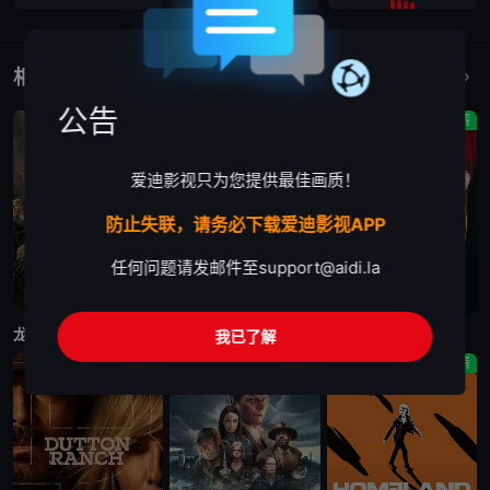
相关作品
更多
公告
剧情
剧情
剧情
爱迪影视只为您提供最佳画质！
防止失联，请务必下载爱迪影视APP
任何问题请发邮件至
support@aidi.la
更新至第7集
更新至第4集
已完结
龙之家族 第三季
末日地堡 第三季
星城
我已了解
剧情
剧情
剧情