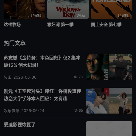
已完结
已完结
已完结
达顿牧场
寡妇湾 第一季
国土安全 第七季
热门文章
苏志燮《金特务：本色回归》仅2 集冲
破15% 创大纪录！
头条
2026-06-30
76
刚凭《王室死对头》爆红！许楠俊遭传
热恋大学学妹本人回应：太有趣
娱乐快讯
2026-06-24
65
爱迪影视恢复了