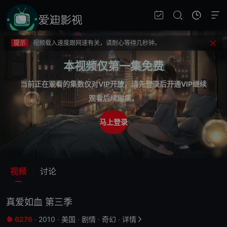
提示
不要轻易相信视频中的广告，谨防上当受骗!
提示
如果无法播放请重新刷新页面，或者切换线路。
提示
视频载入速度跟网速有关，请耐心等待几秒钟。
提示
不要轻易相信视频中的广告，谨防上当受骗!
本视频仅第一集免费
当前正在观看的集数仅对VIP开放，请先登录后开通VIP继续
观看后续剧集。
马上登录
视频
讨论
真爱如血 第三季
6276
·
2010
·
美国
·
剧情
·
奇幻
·
详情

