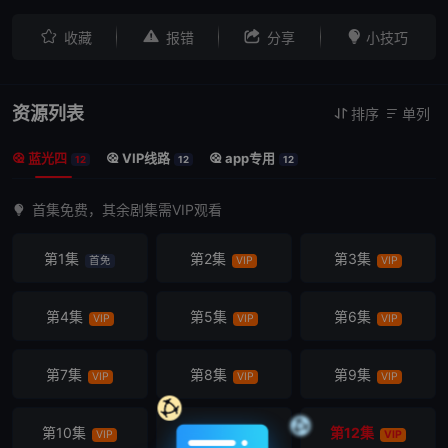




收藏
报错
分享
小技巧
资源列表
排序
单列


蓝光四
VIP线路
app专用



12
12
12
首集免费，其余剧集需VIP观看
第1集
第2集
第3集
首免
VIP
VIP
第4集
第5集
第6集
VIP
VIP
VIP
第7集
第8集
第9集
VIP
VIP
VIP
第10集
第11集
第12集
VIP
VIP
VIP