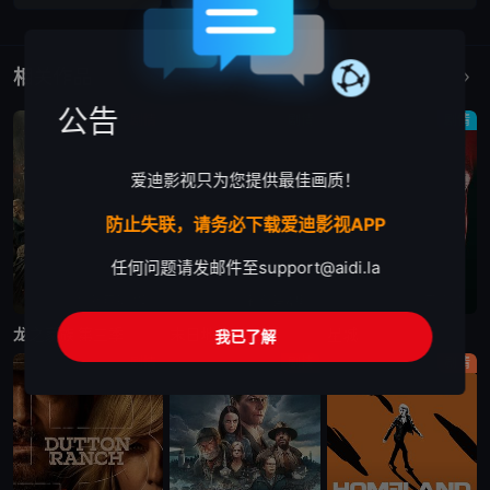
相关作品
更多
公告
剧情
剧情
剧情
爱迪影视只为您提供最佳画质！
防止失联，请务必下载爱迪影视APP
任何问题请发邮件至
support@aidi.la
更新至第7集
更新至第4集
已完结
龙之家族 第三季
末日地堡 第三季
星城
我已了解
剧情
剧情
剧情