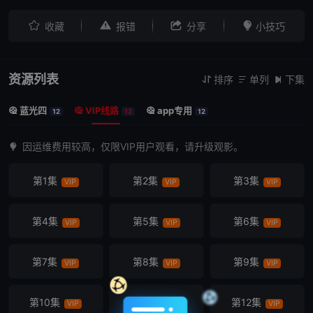




收藏
报错
分享
小技巧
资源列表
排序
单列
下集



蓝光四
VIP线路
app专用



12
12
12
因运维费用较高，仅限VIP用户观看，请升级观影。
第1集
第2集
第3集
VIP
VIP
VIP
第4集
第5集
第6集
VIP
VIP
VIP
第7集
第8集
第9集
VIP
VIP
VIP
第10集
第11集
第12集
VIP
VIP
VIP