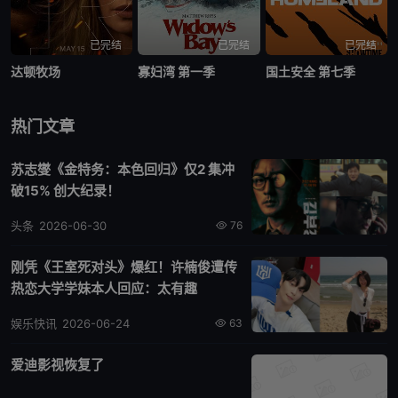
已完结
已完结
已完结
达顿牧场
寡妇湾 第一季
国土安全 第七季
热门文章
苏志燮《金特务：本色回归》仅2 集冲
破15% 创大纪录！
头条
2026-06-30
76
刚凭《王室死对头》爆红！许楠俊遭传
热恋大学学妹本人回应：太有趣
娱乐快讯
2026-06-24
63
爱迪影视恢复了