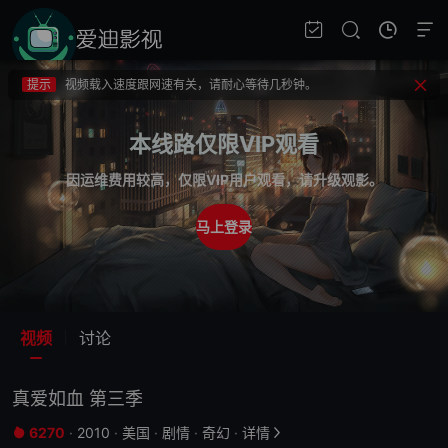
提示
不要轻易相信视频中的广告，谨防上当受骗!
提示
如果无法播放请重新刷新页面，或者切换线路。
提示
视频载入速度跟网速有关，请耐心等待几秒钟。
提示
不要轻易相信视频中的广告，谨防上当受骗!
本线路仅限VIP观看
因运维费用较高，仅限VIP用户观看，请升级观影。
马上登录
视频
讨论
真爱如血 第三季
6270
·
2010
·
美国
·
剧情
·
奇幻
·
详情

