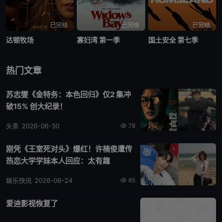
已完结
已完结
已完结
达顿牧场
寡妇湾 第一季
国土安全 第七季
热门文章
苏志燮《金特务：本色回归》仅2 集冲
破15% 创大纪录！
头条
2026-06-30
78
刚凭《王室死对头》爆红！许楠俊遭传
热恋大学学妹本人回应：太有趣
娱乐快讯
2026-06-24
65
爱迪影视恢复了