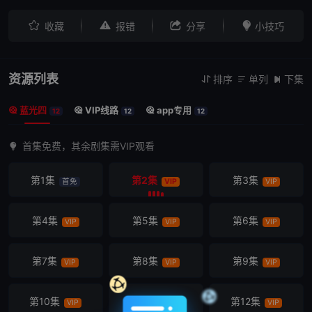




收藏
报错
分享
小技巧
资源列表
排序
单列
下集



蓝光四
VIP线路
app专用



12
12
12
首集免费，其余剧集需VIP观看
第1集
第2集
第3集
首免
VIP
VIP
第4集
第5集
第6集
VIP
VIP
VIP
第7集
第8集
第9集
VIP
VIP
VIP
第10集
第11集
第12集
VIP
VIP
VIP