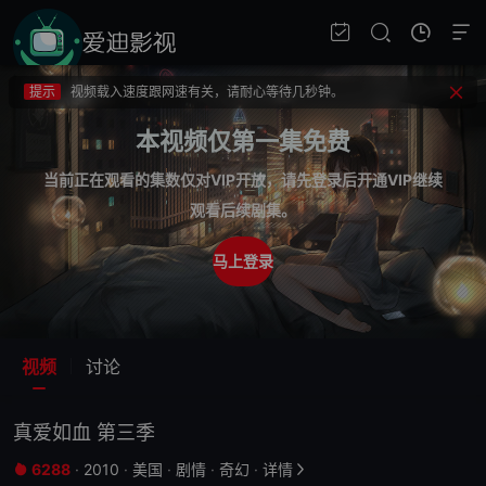
提示
不要轻易相信视频中的广告，谨防上当受骗!
提示
如果无法播放请重新刷新页面，或者切换线路。
提示
视频载入速度跟网速有关，请耐心等待几秒钟。
提示
不要轻易相信视频中的广告，谨防上当受骗!
本视频仅第一集免费
当前正在观看的集数仅对VIP开放，请先登录后开通VIP继续
观看后续剧集。
马上登录
视频
讨论
真爱如血 第三季
6288
·
2010
·
美国
·
剧情
·
奇幻
·
详情

