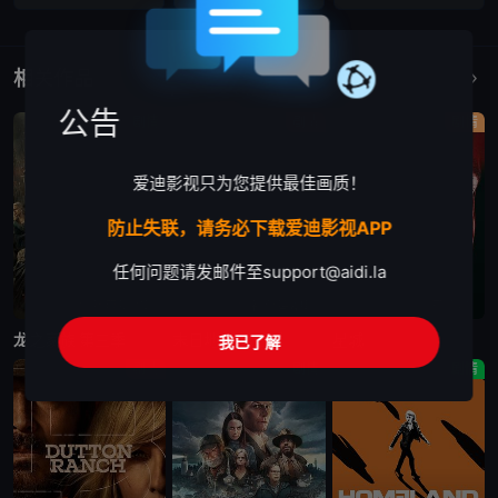
相关作品
更多
公告
剧情
剧情
剧情
爱迪影视只为您提供最佳画质！
防止失联，请务必下载爱迪影视APP
任何问题请发邮件至
support@aidi.la
更新至第7集
更新至第4集
已完结
龙之家族 第三季
末日地堡 第三季
星城
我已了解
剧情
剧情
剧情