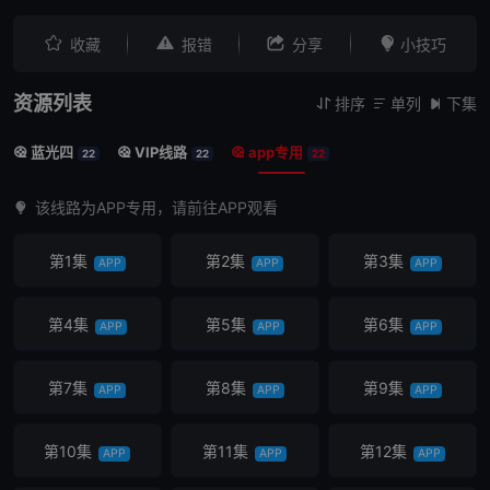




收藏
报错
分享
小技巧
资源列表
排序
单列
下集



蓝光四
VIP线路
app专用



22
22
22
该线路为APP专用，请前往APP观看
第1集
第2集
第3集
APP
APP
APP
第4集
第5集
第6集
APP
APP
APP
第7集
第8集
第9集
APP
APP
APP
第10集
第11集
第12集
APP
APP
APP