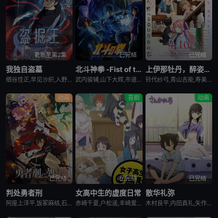
更新至第2集
已完结
已完结
我独自盗墓
北斗神拳 -Fist of the North Star-
上伊那牡丹，醉姿如百合
细谷佳正,早见沙织,入野自由,诹访部顺一
武内骏辅,山下大辉,市道真央
铃代纱弓,青山吉能,寿美菜子,天海由梨奈,富田美忧,河濑茉希
动画
喜剧
动画
已完结
已完结
已完结
判处勇者刑
女高中生的虚度日常
散华礼弥
阿座上洋平,饭冢麻结,石上静香,堀江瞬,土岐隼一,上田燿司,松冈祯丞,福岛润,千叶翔也,日笠阳子,中村悠一,大西沙织
赤崎千夏,户松遥,丰崎爱生,长绳麻理亚,富田美忧,高桥李依,佐藤聪美,市道真央,兴津和幸,上田丽奈,名冢佳织,落合福嗣,松冈祯丞,岛崎信长
木村良平,内田真礼,矢作纱友里,井口裕香,荻野晴朗,石冢运升,西山宏太朗,桑岛法子,岩濑周平,西口杏里沙