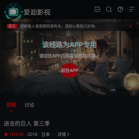
提示
不要轻易相信视频中的广告，谨防上当受骗!
提示
如果无法播放请重新刷新页面，或者切换线路。
提示
视频载入速度跟网速有关，请耐心等待几秒钟。
提示
不要轻易相信视频中的广告，谨防上当受骗!
该线路为APP专用
请前往APP内观看该线路内容。
前往APP
视频
讨论
进击的巨人 第三季
111276
·
2018
·
日本
·
·
详情

