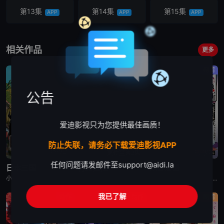
第13集
第14集
第15集
APP
APP
APP
第16集
第17集
第18集
APP
APP
APP
相关作品
更多
第19集
第20集
第21集
剧情
动画
剧情
APP
APP
APP
公告
第22集
APP
爱迪影视只为您提供最佳画质！
防止失联，请务必下载爱迪影视APP
已完结
更新至第2集
已完结
任何问题请发邮件至
support@aidi.la
日本三国
再见菈菈
朱音落语
小野贤章,福山润,濑户麻沙美,山路和弘,中村悠一,长嶝高士,木村太飞,潘惠美,津田美波,堀内贤雄
菱川花菜,川石奈奈,深见梨加,村濑步,大野智敬,真殿光昭,住友七绘,寺杣昌纪,津田美波,山本和臣
永濑安奈,江口拓也,高桥李依,福山润,岛崎信长,小林千晃,阿座上洋平,山下诚一郎,盐野瑛久,寺杣昌纪,大塚明夫
我已了解
动作
动作
剧情