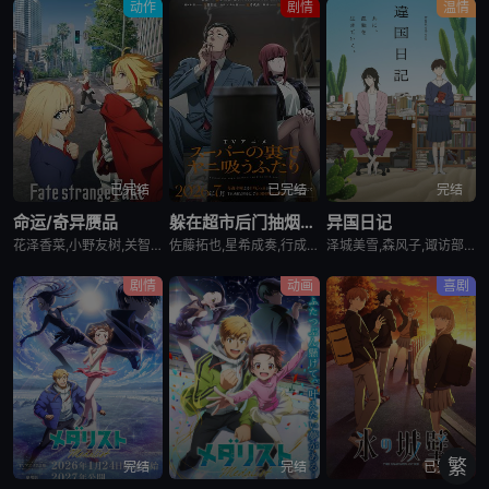
动作
剧情
温情
已完结
已完结
完结
命运/奇异赝品
躲在超市后门抽烟的两人
异国日记
花泽香菜,小野友树,关智一,诸星堇,小林优,Lynn,小西克幸,内田真礼,森久保祥太郎,羽多野涉,松冈祯丞,堀内贤雄,古贺葵,橘龙丸,浪川大辅,榎木淳弥,咲野俊介
佐藤拓也,星希成奏,行成桃姬,丰口惠美,安田陆矢,日笠阳子,高桥伸也
泽城美雪,森风子,诹访部顺一,诸星堇,松井惠理子,近藤隆,大原沙耶香
剧情
动画
喜剧
繁
完结
完结
已完结