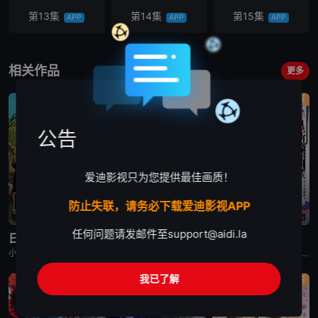
第13集
第14集
第15集
APP
APP
APP
第16集
第17集
第18集
APP
APP
APP
相关作品
更多
第19集
第20集
第21集
剧情
动画
剧情
APP
APP
APP
公告
第22集
APP
爱迪影视只为您提供最佳画质！
防止失联，请务必下载爱迪影视APP
已完结
更新至第2集
已完结
任何问题请发邮件至
support@aidi.la
日本三国
再见菈菈
朱音落语
小野贤章,福山润,濑户麻沙美,山路和弘,中村悠一,长嶝高士,木村太飞,潘惠美,津田美波,堀内贤雄
菱川花菜,川石奈奈,深见梨加,村濑步,大野智敬,真殿光昭,住友七绘,寺杣昌纪,津田美波,山本和臣
永濑安奈,江口拓也,高桥李依,福山润,岛崎信长,小林千晃,阿座上洋平,山下诚一郎,盐野瑛久,寺杣昌纪,大塚明夫
我已了解
动作
动作
剧情