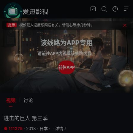
提示
不要轻易相信视频中的广告，谨防上当受骗!
提示
如果无法播放请重新刷新页面，或者切换线路。
提示
视频载入速度跟网速有关，请耐心等待几秒钟。
提示
不要轻易相信视频中的广告，谨防上当受骗!
该线路为APP专用
请前往APP内观看该线路内容。
前往APP
视频
讨论
进击的巨人 第三季
111275
·
2018
·
日本
·
·
详情

