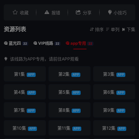




收藏
报错
分享
小技巧
资源列表
排序
单列
下集



蓝光四
VIP线路
app专用



22
22
22
该线路为APP专用，请前往APP观看
第1集
第2集
第3集
APP
APP
APP
第4集
第5集
第6集
APP
APP
APP
第7集
第8集
第9集
APP
APP
APP
第10集
第11集
第12集
APP
APP
APP