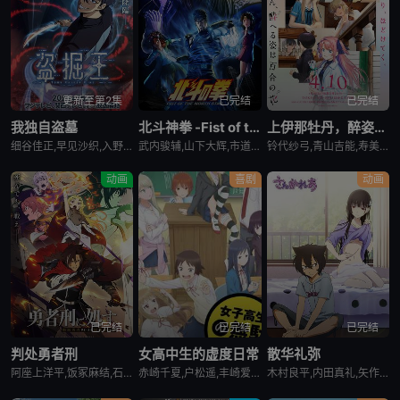
更新至第2集
已完结
已完结
我独自盗墓
北斗神拳 -Fist of the North Star-
上伊那牡丹，醉姿如百合
细谷佳正,早见沙织,入野自由,诹访部顺一
武内骏辅,山下大辉,市道真央
铃代纱弓,青山吉能,寿美菜子,天海由梨奈,富田美忧,河濑茉希
动画
喜剧
动画
已完结
已完结
已完结
判处勇者刑
女高中生的虚度日常
散华礼弥
阿座上洋平,饭冢麻结,石上静香,堀江瞬,土岐隼一,上田燿司,松冈祯丞,福岛润,千叶翔也,日笠阳子,中村悠一,大西沙织
赤崎千夏,户松遥,丰崎爱生,长绳麻理亚,富田美忧,高桥李依,佐藤聪美,市道真央,兴津和幸,上田丽奈,名冢佳织,落合福嗣,松冈祯丞,岛崎信长
木村良平,内田真礼,矢作纱友里,井口裕香,荻野晴朗,石冢运升,西山宏太朗,桑岛法子,岩濑周平,西口杏里沙