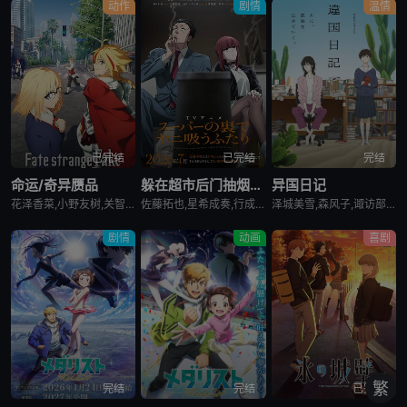
动作
剧情
温情
已完结
已完结
完结
命运/奇异赝品
躲在超市后门抽烟的两人
异国日记
花泽香菜,小野友树,关智一,诸星堇,小林优,Lynn,小西克幸,内田真礼,森久保祥太郎,羽多野涉,松冈祯丞,堀内贤雄,古贺葵,橘龙丸,浪川大辅,榎木淳弥,咲野俊介
佐藤拓也,星希成奏,行成桃姬,丰口惠美,安田陆矢,日笠阳子,高桥伸也
泽城美雪,森风子,诹访部顺一,诸星堇,松井惠理子,近藤隆,大原沙耶香
剧情
动画
喜剧
繁
完结
完结
已完结