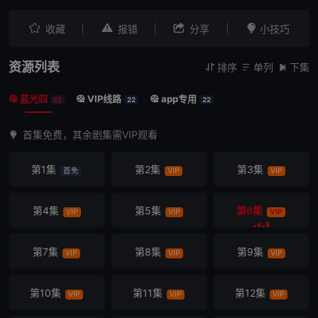




收藏
报错
分享
小技巧
资源列表
排序
单列
下集



蓝光四
VIP线路
app专用



22
22
22
首集免费，其余剧集需VIP观看
第1集
第2集
第3集
首免
VIP
VIP
第4集
第5集
第6集
VIP
VIP
VIP
第7集
第8集
第9集
VIP
VIP
VIP
第10集
第11集
第12集
VIP
VIP
VIP