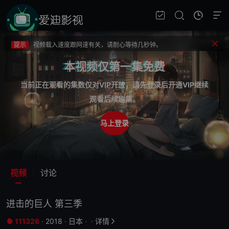
提示
不要轻易相信视频中的广告，谨防上当受骗!
提示
如果无法播放请重新刷新页面，或者切换线路。
提示
视频载入速度跟网速有关，请耐心等待几秒钟。
提示
不要轻易相信视频中的广告，谨防上当受骗!
本视频仅第一集免费
当前正在观看的集数仅对VIP开放，请先登录后开通VIP继续
观看后续剧集。
马上登录
视频
讨论
进击的巨人 第三季
111326
·
2018
·
日本
·
·
详情

