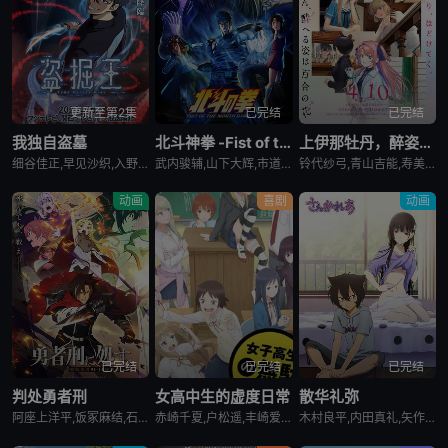
更新至第2集
已完结
已完结
我独自盗墓
北斗神拳 -Fist of the North Star-
上伊那牡丹，醉姿如百合
细谷佳正,早见沙织,入野自由,诹访部顺一
武内骏辅,山下大辉,市道真央
铃代纱弓,青山吉能,寿美菜子,天海由梨奈,富田美忧,河濑茉希
动画
喜剧
动画
已完结
已完结
已完结
判处勇者刑
女高中生的虚度日常
散华礼弥
阿座上洋平,饭冢麻结,石上静香,堀江瞬,土岐隼一,上田燿司,松冈祯丞,福岛润,千叶翔也,日笠阳子,中村悠一,大西沙织
赤崎千夏,户松遥,丰崎爱生,长绳麻理亚,富田美忧,高桥李依,佐藤聪美,市道真央,兴津和幸,上田丽奈,名冢佳织,落合福嗣,松冈祯丞,岛崎信长
木村良平,内田真礼,矢作纱友里,井口裕香,荻野晴朗,石冢运升,西山宏太朗,桑岛法子,岩濑周平,西口杏里沙