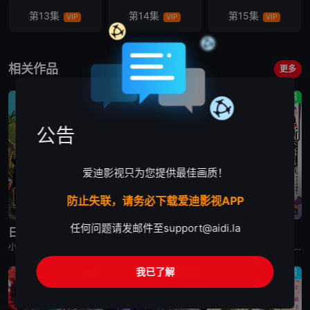
第13集
第14集
第15集
VIP
VIP
VIP
第16集
第17集
第18集
VIP
VIP
VIP
相关作品
更多
第19集
第20集
第21集
剧情
动画
剧情
VIP
VIP
VIP
公告
第22集
VIP
爱迪影视只为您提供最佳画质！
防止失联，请务必下载爱迪影视APP
已完结
更新至第2集
已完结
任何问题请发邮件至
support@aidi.la
日本三国
再见菈菈
朱音落语
小野贤章,福山润,濑户麻沙美,山路和弘,中村悠一,长嶝高士,木村太飞,潘惠美,津田美波,堀内贤雄
菱川花菜,川石奈奈,深见梨加,村濑步,大野智敬,真殿光昭,住友七绘,寺杣昌纪,津田美波,山本和臣
永濑安奈,江口拓也,高桥李依,福山润,岛崎信长,小林千晃,阿座上洋平,山下诚一郎,盐野瑛久,寺杣昌纪,大塚明夫
我已了解
动作
动作
剧情