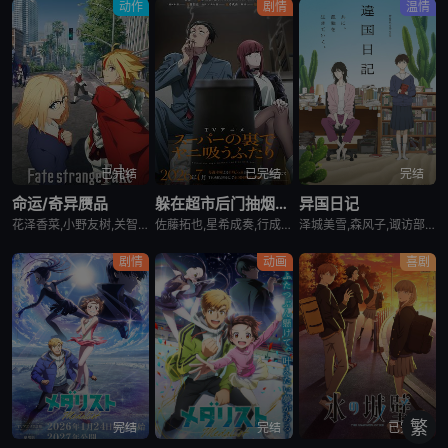
动作
剧情
温情
已完结
已完结
完结
命运/奇异赝品
躲在超市后门抽烟的两人
异国日记
花泽香菜,小野友树,关智一,诸星堇,小林优,Lynn,小西克幸,内田真礼,森久保祥太郎,羽多野涉,松冈祯丞,堀内贤雄,古贺葵,橘龙丸,浪川大辅,榎木淳弥,咲野俊介
佐藤拓也,星希成奏,行成桃姬,丰口惠美,安田陆矢,日笠阳子,高桥伸也
泽城美雪,森风子,诹访部顺一,诸星堇,松井惠理子,近藤隆,大原沙耶香
剧情
动画
喜剧
繁
完结
完结
已完结