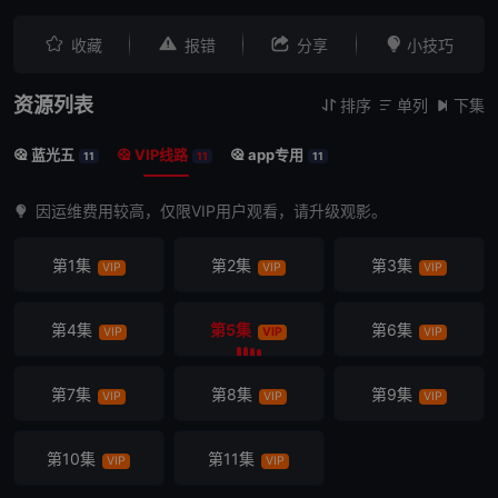




收藏
报错
分享
小技巧
资源列表
排序
单列
下集



蓝光五
VIP线路
app专用



11
11
11
因运维费用较高，仅限VIP用户观看，请升级观影。
第1集
第2集
第3集
VIP
VIP
VIP
第4集
第5集
第6集
VIP
VIP
VIP
第7集
第8集
第9集
VIP
VIP
VIP
第10集
第11集
VIP
VIP