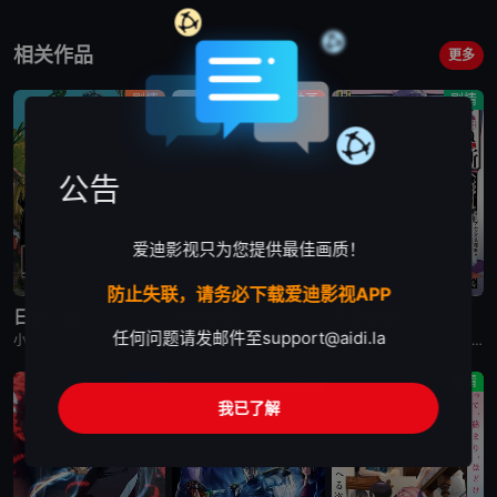
相关作品
更多
剧情
动画
剧情
公告
爱迪影视只为您提供最佳画质！
已完结
更新至第2集
已完结
防止失联，请务必下载爱迪影视APP
日本三国
再见菈菈
朱音落语
任何问题请发邮件至
support@aidi.la
小野贤章,福山润,濑户麻沙美,山路和弘,中村悠一,长嶝高士,木村太飞,潘惠美,津田美波,堀内贤雄
菱川花菜,川石奈奈,深见梨加,村濑步,大野智敬,真殿光昭,住友七绘,寺杣昌纪,津田美波,山本和臣
永濑安奈,江口拓也,高桥李依,福山润,岛崎信长,小林千晃,阿座上洋平,山下诚一郎,盐野瑛久,寺杣昌纪,大塚明夫
动作
动作
剧情
我已了解