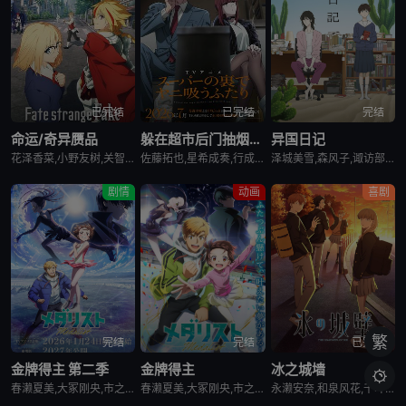
已完结
已完结
完结
命运/奇异赝品
躲在超市后门抽烟的两人
异国日记
花泽香菜,小野友树,关智一,诸星堇,小林优,Lynn,小西克幸,内田真礼,森久保祥太郎,羽多野涉,松冈祯丞,堀内贤雄,古贺葵,橘龙丸,浪川大辅,榎木淳弥,咲野俊介
佐藤拓也,星希成奏,行成桃姬,丰口惠美,安田陆矢,日笠阳子,高桥伸也
泽城美雪,森风子,诹访部顺一,诸星堇,松井惠理子,近藤隆,大原沙耶香
剧情
动画
喜剧
繁
完结
完结
已完结
金牌得主 第二季
金牌得主
冰之城墙

春濑夏美,大冢刚央,市之濑加那,内田雄马,小市真琴,坂泰斗,阿部菜摘子,伊藤舞音,长绳麻理亚,田中美海,远野光,田中贵子,夏吉优子,山村响,蓝原琴美,茅野爱衣
春濑夏美,大冢刚央,市之濑加那,内田雄马
永濑安奈,和泉风花,千叶翔也,猪股慧士,新福樱,小林千晃,鬼头明里,波多野翔,川井田夏海