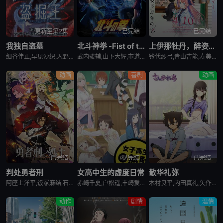
更新至第2集
已完结
已完结
我独自盗墓
北斗神拳 -Fist of the North Star-
上伊那牡丹，醉姿如百合
细谷佳正,早见沙织,入野自由,诹访部顺一
武内骏辅,山下大辉,市道真央
铃代纱弓,青山吉能,寿美菜子,天海由梨奈,富田美忧,河濑茉希
动画
喜剧
动画
已完结
已完结
已完结
判处勇者刑
女高中生的虚度日常
散华礼弥
阿座上洋平,饭冢麻结,石上静香,堀江瞬,土岐隼一,上田燿司,松冈祯丞,福岛润,千叶翔也,日笠阳子,中村悠一,大西沙织
赤崎千夏,户松遥,丰崎爱生,长绳麻理亚,富田美忧,高桥李依,佐藤聪美,市道真央,兴津和幸,上田丽奈,名冢佳织,落合福嗣,松冈祯丞,岛崎信长
木村良平,内田真礼,矢作纱友里,井口裕香,荻野晴朗,石冢运升,西山宏太朗,桑岛法子,岩濑周平,西口杏里沙
动作
剧情
温情