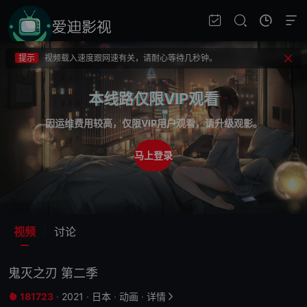
提示
不要轻易相信视频中的广告，谨防上当受骗!
提示
如果无法播放请重新刷新页面，或者切换线路。
提示
视频载入速度跟网速有关，请耐心等待几秒钟。
提示
不要轻易相信视频中的广告，谨防上当受骗!
本线路仅限VIP观看
因运维费用较高，仅限VIP用户观看，请升级观影。
马上登录
视频
讨论
鬼灭之刃 第二季
181723
·
2021
·
日本
·
动画
·
详情

