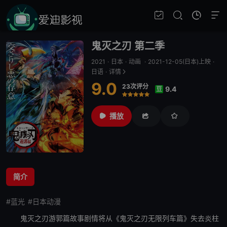
鬼灭之刃 第二季
2021
·
日本
·
动画
·
2021-12-05(日本)上映
·
日语
·
详情
9.0
23次评分
9.4
豆
很差
较差
还行
推荐
力荐
播放
简介
#蓝光
#日本动漫
鬼灭之刃
游郭篇故事剧情将从《
鬼灭之刃
无限列车篇》失去炎柱