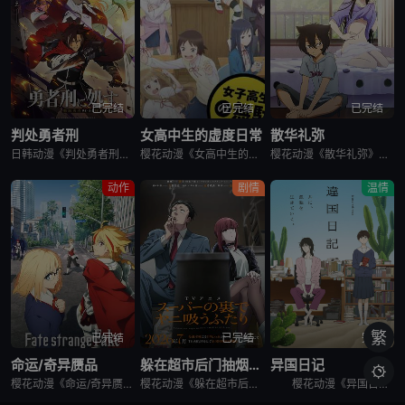
已完结
已完结
已完结
判处勇者刑
女高中生的虚度日常
散华礼弥
日韩动漫《判处勇者刑》又名：勇者刑に処す,勇者处刑 惩罚勇者9004队服刑记录,勇者刑に処す 懲罰勇者9004隊刑務記録，讲述了：勇者刑是最严重的刑罚。犯了大罪被判处勇者刑的人，将受到勇者的惩罚。所谓
樱花动漫《女高中生的虚度日常》又名：女子高中生的虚度日常,女高中生的无所事事,女高中生的浪费青春,Wasteful Days of High School Girls,女子高生の無駄づかい，讲述了：性
樱花动漫《散华礼弥》又名Sankarea,僵尸哪有那么萌？(台),さんかれあ,散华礼弥，讲述了：散华礼弥（内田真礼 配音）本该是一个快乐活泼的女孩，可是与亡母过分想象的外貌激发了父亲散华团一郎（石冢运
动作
剧情
温情
繁
已完结
已完结
完结
命运/奇异赝品
躲在超市后门抽烟的两人
异国日记

樱花动漫《命运/奇异赝品》讲述了，魔术师与英灵为夺取能如愿所偿的愿望机“圣杯”而展开圣杯战争。日本的第五次圣杯战争结束后的几年，在美国西部的城市雪原市被观测到有新的圣杯战争预兆，集结的魔术师与英灵……
樱花动漫《躲在超市后门抽烟的两人》讲述了，每天过着社畜生活的上班族佐佐木，唯一的慰藉就是常去超市的收银员山田。某天疲惫不堪的他再次前往超市寻求治愈，却发现山田刚好不在。郁闷的他试图通过抽烟缓解压力，却
樱花动漫《异国日记》讲述了，少女小说家的高代槙生在姐姐夫妇的葬礼上，面对被亲戚们互相推诿的姐姐的遗孤·朝无法视而不见，顺势决定收养她。但是把侄女带回去之后，不善交际的槙生才发现自己不适合和谁一起生