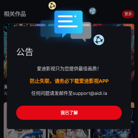
相关作品
更多
喜剧
剧情
动作
公告
爱迪影视只为您提供最佳画质！
更新至第1171集
已完结
更新至第2集
防止失联，请务必下载爱迪影视APP
海贼王
日本三国
我独自盗墓
任何问题请发邮件至
support@aidi.la
海贼王是日本动漫。传奇海盗哥尔•D•罗杰在临死前曾留下关于其毕生的财富“OnePiece”的消息，由此引得群雄并起，众海盗们为了这笔传说中的巨额财富展开争夺，各种势力、政权不断交替，整个世界进入了动荡混乱的“大海贼
日韩动漫《日本三国》又名：日本三國，讲述了：令和末期，日本因全球核战影响走向衰败，大量难民涌入，更严重的病毒、大地震、苛政与饥荒接连发生，引发民众暴动，国家体制崩溃，人口锐减至原来的十分之一以下，文明
日韩动漫《我独自盗墓》又名：盗墓王,盗掘王,Tomb Raider King,トウクツオウ,도굴왕，讲述了：2025年，世界各处惊现古墓，获得墓中“宝物”之人便能获得先人的异能，全世界为获得宝物而疯狂
动画
剧情
动作
我已了解