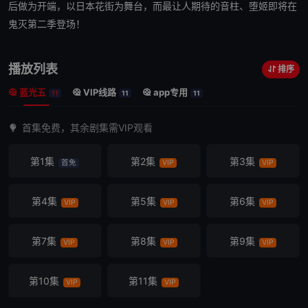
后做为开端，以日本花街为舞台，而最让人期待的音柱、堕姬即将在
鬼灭第二季登场！
播放列表
排序
蓝光五
VIP线路
app专用
11
11
11
首集免费，其余剧集需VIP观看
第1集
第2集
第3集
首免
VIP
VIP
第4集
第5集
第6集
VIP
VIP
VIP
第7集
第8集
第9集
VIP
VIP
VIP
第10集
第11集
VIP
VIP