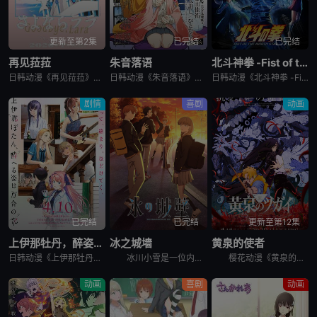
更新至第2集
已完结
已完结
再见菈菈
朱音落语
北斗神拳 -Fist of the North Star-
日韩动漫《再见菈菈》又名：Sayonara Lara,再见,劳拉,さよならララ，讲述了：昔々あるところに、ララという人魚のプリンセスがおりました。海の王である父と、姉たちに愛されて、すくすくと育ちまし
日韩动漫《朱音落语》又名：落语朱音,Akane-banashi,あかね噺，讲述了：朱音从小就非常崇拜身为落语家的父亲，经常在门后偷看父亲练习的模样。然而，父亲参加「真打」晋升测验却遭到无情地逐出师门之
日韩动漫《北斗神拳 -Fist of the North Star-》又名：北⽃之拳 -Fist of the North Star-,北斗の拳 -FIST OF THE NORTH STAR-，讲述
剧情
喜剧
动画
已完结
已完结
更新至第12集
上伊那牡丹，醉姿如百合
冰之城墙
黄泉的使者
日韩动漫《上伊那牡丹，醉姿如百合》又名：Kamiina Botan,Yoeru Sugata wa Yuri no Hana,the Drunken Appearance Is a Lily Flow
冰川小雪是一位内向的学生，她总是向外筑起一道高高的心墙，只跟儿时好友安昙美姫互动。有一天，名叫雨宫凑的男孩，没来由地开始试图打进小雪的心房，扰乱了她平静的生活。 孤僻的小雪、受欢迎的美姫、没有边界
樱花动漫《黄泉的使者》讲述了，月落和亚晨是一对双胞胎兄妹，他们在一个与世隔绝的深山小村落里出生，被称为“分隔夜与昼的双子”。他们拥有获得特殊力量的资格，一场围绕他们的双使战斗也随之展开。 &nbs
动画
喜剧
动画