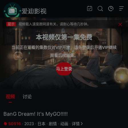
提示
不要轻易相信视频中的广告，谨防上当受骗!
提示
如果无法播放请重新刷新页面，或者切换线路。
提示
视频载入速度跟网速有关，请耐心等待几秒钟。
提示
不要轻易相信视频中的广告，谨防上当受骗!
本视频仅第一集免费
当前正在观看的集数仅对VIP开放，请先登录后开通VIP继续
观看后续剧集。
马上登录
视频
讨论
BanG Dream! It's MyGO!!!!!
50516
·
2023
·
日本
·
剧情
·
动画
·
详情

