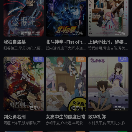
更新至第2集
已完结
已完结
我独自盗墓
北斗神拳 -Fist of the North Star-
上伊那牡丹，醉姿如百合
细谷佳正,早见沙织,入野自由,诹访部顺一
武内骏辅,山下大辉,市道真央
铃代纱弓,青山吉能,寿美菜子,天海由梨奈,富田美忧,河濑茉希
动画
喜剧
动画
已完结
已完结
已完结
判处勇者刑
女高中生的虚度日常
散华礼弥
阿座上洋平,饭冢麻结,石上静香,堀江瞬,土岐隼一,上田燿司,松冈祯丞,福岛润,千叶翔也,日笠阳子,中村悠一,大西沙织
赤崎千夏,户松遥,丰崎爱生,长绳麻理亚,富田美忧,高桥李依,佐藤聪美,市道真央,兴津和幸,上田丽奈,名冢佳织,落合福嗣,松冈祯丞,岛崎信长
木村良平,内田真礼,矢作纱友里,井口裕香,荻野晴朗,石冢运升,西山宏太朗,桑岛法子,岩濑周平,西口杏里沙