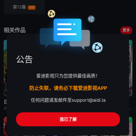
第13集
VIP
相关作品
更多
剧情
动画
剧情
公告
爱迪影视只为您提供最佳画质！
防止失联，请务必下载爱迪影视APP
已完结
更新至第2集
已完结
任何问题请发邮件至
support@aidi.la
日本三国
再见菈菈
朱音落语
小野贤章,福山润,濑户麻沙美,山路和弘,中村悠一,长嶝高士,木村太飞,潘惠美,津田美波,堀内贤雄
菱川花菜,川石奈奈,深见梨加,村濑步,大野智敬,真殿光昭,住友七绘,寺杣昌纪,津田美波,山本和臣
永濑安奈,江口拓也,高桥李依,福山润,岛崎信长,小林千晃,阿座上洋平,山下诚一郎,盐野瑛久,寺杣昌纪,大塚明夫
我已了解
动作
动作
剧情