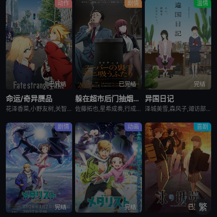
动作
剧情
温情
已完结
已完结
完结
命运/奇异赝品
躲在超市后门抽烟的两人
异国日记
花泽香菜,小野友树,关智一,诸星堇,小林优,Lynn,小西克幸,内田真礼,森久保祥太郎,羽多野涉,松冈祯丞,堀内贤雄,古贺葵,橘龙丸,浪川大辅,榎木淳弥,咲野俊介
佐藤拓也,星希成奏,行成桃姬,丰口惠美,安田陆矢,日笠阳子,高桥伸也
泽城美雪,森风子,诹访部顺一,诸星堇,松井惠理子,近藤隆,大原沙耶香
剧情
动画
喜剧
繁
完结
完结
已完结