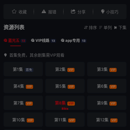




收藏
报错
分享
小技巧
资源列表
排序
单列
下集



蓝光五
VIP线路
app专用



13
13
13
首集免费，其余剧集需VIP观看
第1集
第2集
第3集
首免
VIP
VIP
第4集
第5集
第6集
VIP
VIP
VIP
第7集
第8集
第9集
VIP
VIP
VIP
第10集
第11集
第12集
VIP
VIP
VIP