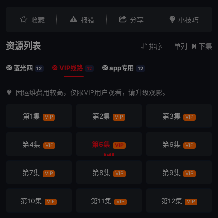




收藏
报错
分享
小技巧
资源列表
排序
单列
下集



蓝光四
VIP线路
app专用



12
12
12
因运维费用较高，仅限VIP用户观看，请升级观影。
第1集
第2集
第3集
VIP
VIP
VIP
第4集
第5集
第6集
VIP
VIP
VIP
第7集
第8集
第9集
VIP
VIP
VIP
第10集
第11集
第12集
VIP
VIP
VIP