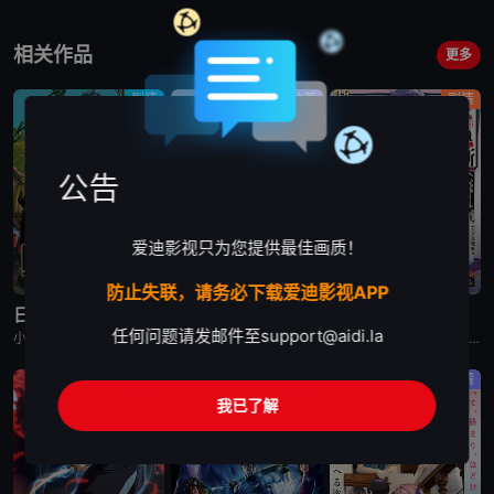
相关作品
更多
剧情
动画
剧情
公告
爱迪影视只为您提供最佳画质！
已完结
更新至第2集
已完结
防止失联，请务必下载爱迪影视APP
日本三国
再见菈菈
朱音落语
任何问题请发邮件至
support@aidi.la
小野贤章,福山润,濑户麻沙美,山路和弘,中村悠一,长嶝高士,木村太飞,潘惠美,津田美波,堀内贤雄
菱川花菜,川石奈奈,深见梨加,村濑步,大野智敬,真殿光昭,住友七绘,寺杣昌纪,津田美波,山本和臣
永濑安奈,江口拓也,高桥李依,福山润,岛崎信长,小林千晃,阿座上洋平,山下诚一郎,盐野瑛久,寺杣昌纪,大塚明夫
动作
动作
剧情
我已了解