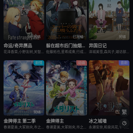
已完结
已完结
完结
命运/奇异赝品
躲在超市后门抽烟的两人
异国日记
花泽香菜,小野友树,关智一,诸星堇,小林优,Lynn,小西克幸,内田真礼,森久保祥太郎,羽多野涉,松冈祯丞,堀内贤雄,古贺葵,橘龙丸,浪川大辅,榎木淳弥,咲野俊介
佐藤拓也,星希成奏,行成桃姬,丰口惠美,安田陆矢,日笠阳子,高桥伸也
泽城美雪,森风子,诹访部顺一,诸星堇,松井惠理子,近藤隆,大原沙耶香
剧情
动画
喜剧
繁
完结
完结
已完结
金牌得主 第二季
金牌得主
冰之城墙

春濑夏美,大冢刚央,市之濑加那,内田雄马,小市真琴,坂泰斗,阿部菜摘子,伊藤舞音,长绳麻理亚,田中美海,远野光,田中贵子,夏吉优子,山村响,蓝原琴美,茅野爱衣
春濑夏美,大冢刚央,市之濑加那,内田雄马
永濑安奈,和泉风花,千叶翔也,猪股慧士,新福樱,小林千晃,鬼头明里,波多野翔,川井田夏海