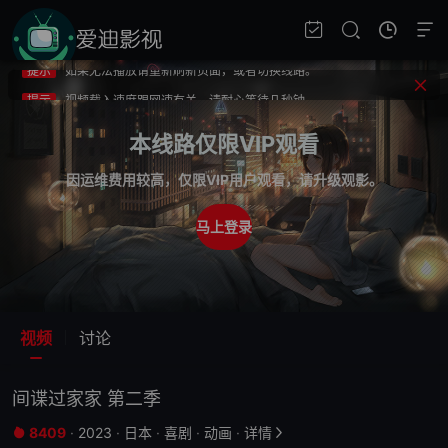
提示
不要轻易相信视频中的广告，谨防上当受骗!
提示
如果无法播放请重新刷新页面，或者切换线路。
提示
视频载入速度跟网速有关，请耐心等待几秒钟。
提示
不要轻易相信视频中的广告，谨防上当受骗!
本线路仅限VIP观看
因运维费用较高，仅限VIP用户观看，请升级观影。
马上登录
视频
讨论
间谍过家家 第二季
8409
·
2023
·
日本
·
喜剧
·
动画
·
详情

