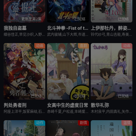
更新至第2集
已完结
已完结
我独自盗墓
北斗神拳 -Fist of the North Star-
上伊那牡丹，醉姿如百合
细谷佳正,早见沙织,入野自由,诹访部顺一
武内骏辅,山下大辉,市道真央
铃代纱弓,青山吉能,寿美菜子,天海由梨奈,富田美忧,河濑茉希
动画
喜剧
动画
已完结
已完结
已完结
判处勇者刑
女高中生的虚度日常
散华礼弥
阿座上洋平,饭冢麻结,石上静香,堀江瞬,土岐隼一,上田燿司,松冈祯丞,福岛润,千叶翔也,日笠阳子,中村悠一,大西沙织
赤崎千夏,户松遥,丰崎爱生,长绳麻理亚,富田美忧,高桥李依,佐藤聪美,市道真央,兴津和幸,上田丽奈,名冢佳织,落合福嗣,松冈祯丞,岛崎信长
木村良平,内田真礼,矢作纱友里,井口裕香,荻野晴朗,石冢运升,西山宏太朗,桑岛法子,岩濑周平,西口杏里沙
动作
剧情
温情