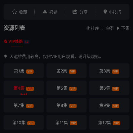




收藏
报错
分享
小技巧
资源列表
排序
单列
下集



VIP线路

12
因运维费用较高，仅限VIP用户观看，请升级观影。
第1集
第2集
第3集
VIP
VIP
VIP
第4集
第5集
第6集
VIP
VIP
VIP
第7集
第8集
第9集
VIP
VIP
VIP
第10集
第11集
第12集
VIP
VIP
VIP