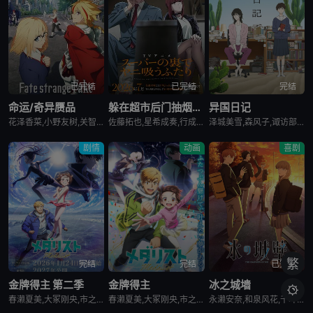
已完结
已完结
完结
命运/奇异赝品
躲在超市后门抽烟的两人
异国日记
花泽香菜,小野友树,关智一,诸星堇,小林优,Lynn,小西克幸,内田真礼,森久保祥太郎,羽多野涉,松冈祯丞,堀内贤雄,古贺葵,橘龙丸,浪川大辅,榎木淳弥,咲野俊介
佐藤拓也,星希成奏,行成桃姬,丰口惠美,安田陆矢,日笠阳子,高桥伸也
泽城美雪,森风子,诹访部顺一,诸星堇,松井惠理子,近藤隆,大原沙耶香
剧情
动画
喜剧
繁
完结
完结
已完结
金牌得主 第二季
金牌得主
冰之城墙

春濑夏美,大冢刚央,市之濑加那,内田雄马,小市真琴,坂泰斗,阿部菜摘子,伊藤舞音,长绳麻理亚,田中美海,远野光,田中贵子,夏吉优子,山村响,蓝原琴美,茅野爱衣
春濑夏美,大冢刚央,市之濑加那,内田雄马
永濑安奈,和泉风花,千叶翔也,猪股慧士,新福樱,小林千晃,鬼头明里,波多野翔,川井田夏海