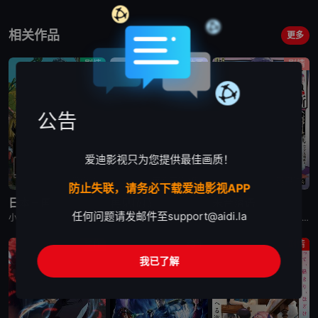
相关作品
更多
剧情
动画
剧情
公告
爱迪影视只为您提供最佳画质！
已完结
更新至第2集
已完结
防止失联，请务必下载爱迪影视APP
日本三国
再见菈菈
朱音落语
任何问题请发邮件至
support@aidi.la
小野贤章,福山润,濑户麻沙美,山路和弘,中村悠一,长嶝高士,木村太飞,潘惠美,津田美波,堀内贤雄
菱川花菜,川石奈奈,深见梨加,村濑步,大野智敬,真殿光昭,住友七绘,寺杣昌纪,津田美波,山本和臣
永濑安奈,江口拓也,高桥李依,福山润,岛崎信长,小林千晃,阿座上洋平,山下诚一郎,盐野瑛久,寺杣昌纪,大塚明夫
动作
动作
剧情
我已了解