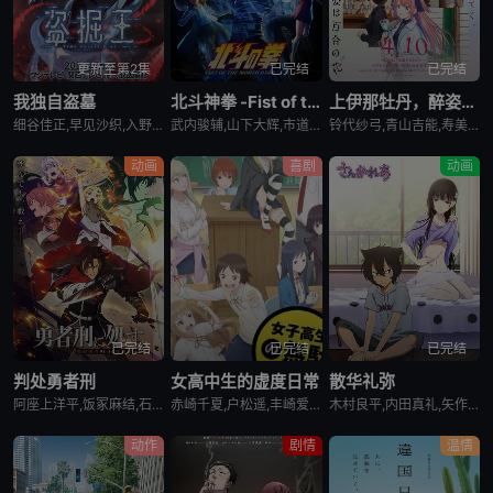
更新至第2集
已完结
已完结
我独自盗墓
北斗神拳 -Fist of the North Star-
上伊那牡丹，醉姿如百合
细谷佳正,早见沙织,入野自由,诹访部顺一
武内骏辅,山下大辉,市道真央
铃代纱弓,青山吉能,寿美菜子,天海由梨奈,富田美忧,河濑茉希
动画
喜剧
动画
已完结
已完结
已完结
判处勇者刑
女高中生的虚度日常
散华礼弥
阿座上洋平,饭冢麻结,石上静香,堀江瞬,土岐隼一,上田燿司,松冈祯丞,福岛润,千叶翔也,日笠阳子,中村悠一,大西沙织
赤崎千夏,户松遥,丰崎爱生,长绳麻理亚,富田美忧,高桥李依,佐藤聪美,市道真央,兴津和幸,上田丽奈,名冢佳织,落合福嗣,松冈祯丞,岛崎信长
木村良平,内田真礼,矢作纱友里,井口裕香,荻野晴朗,石冢运升,西山宏太朗,桑岛法子,岩濑周平,西口杏里沙
动作
剧情
温情