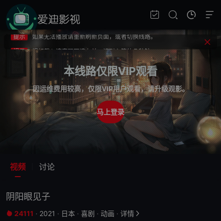
提示
不要轻易相信视频中的广告，谨防上当受骗!
提示
如果无法播放请重新刷新页面，或者切换线路。
提示
视频载入速度跟网速有关，请耐心等待几秒钟。
提示
不要轻易相信视频中的广告，谨防上当受骗!
本线路仅限VIP观看
因运维费用较高，仅限VIP用户观看，请升级观影。
马上登录
视频
讨论
阴阳眼见子
24111
·
2021
·
日本
·
喜剧
·
动画
·
详情

