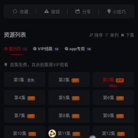




收藏
报错
分享
小技巧
资源列表
排序
单列
下集



蓝光四
VIP线路
app专用



16
16
16
首集免费，其余剧集需VIP观看
第1集
第2集
第3集
首免
VIP
VIP
第4集
第5集
第6集
VIP
VIP
VIP
第7集
第8集
第9集
VIP
VIP
VIP
第10集
第11集
第12集
VIP
VIP
VIP