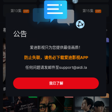
第13集
第14集
第15集
VIP
VIP
VIP
第16集
VIP
相关作品
更多
公告
剧情
剧情
剧情
爱迪影视只为您提供最佳画质！
防止失联，请务必下载爱迪影视APP
任何问题请发邮件至
support@aidi.la
更新至第6集
已完结
更新至第10集
我已了解
杀人者的购物中心2
秘密关系
婚姻之后
剧情
剧情
剧情