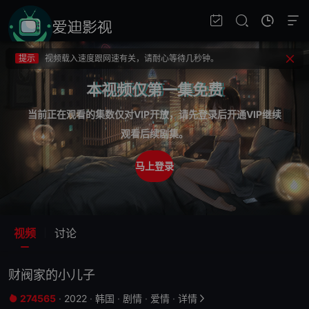
提示
不要轻易相信视频中的广告，谨防上当受骗!
提示
如果无法播放请重新刷新页面，或者切换线路。
提示
视频载入速度跟网速有关，请耐心等待几秒钟。
提示
不要轻易相信视频中的广告，谨防上当受骗!
本视频仅第一集免费
当前正在观看的集数仅对VIP开放，请先登录后开通VIP继续
观看后续剧集。
马上登录
视频
讨论
财阀家的小儿子
274565
·
2022
·
韩国
·
剧情
·
爱情
·
详情

