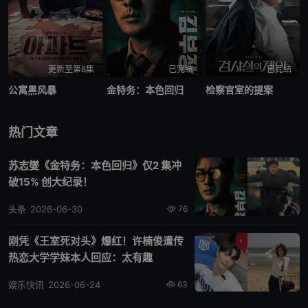
更新至第8集
已完结
已完结
公寓黑风暴
金特务：本色回归
检察官室的提案
热门文章
苏志燮《金特务：本色回归》仅2 集冲
破15% 创大纪录！
头条
2026-06-30
76
刚凭《王室死对头》爆红！许楠俊遭传
热恋大学学妹本人回应：太有趣
娱乐快讯
2026-06-24
63