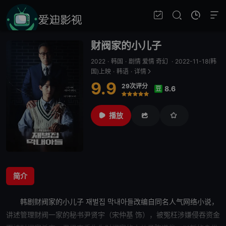
财阀家的小儿子
2022
·
韩国
·
剧情 爱情 奇幻
·
2022-11-18(韩
国)上映
·
韩语
·
详情
9.9
29次评分
8.6
豆
很差
较差
还行
推荐
力荐
播放
简介
韩剧
财阀家的小儿子
재벌집 막내아들改编自同名人气网络小说，
讲述管理财阀一家的秘书尹贤宇（宋仲基 饰），被冤枉涉嫌侵吞资金