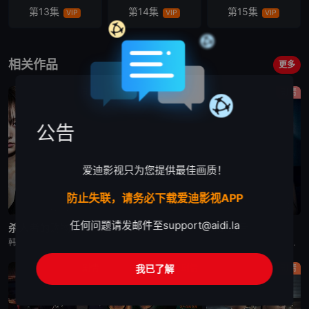
第13集
第14集
第15集
VIP
VIP
VIP
第16集
VIP
相关作品
更多
剧情
剧情
剧情
公告
爱迪影视只为您提供最佳画质！
防止失联，请务必下载爱迪影视APP
更新至第6集
已完结
更新至第10集
任何问题请发邮件至
support@aidi.la
杀人者的购物中心2
秘密关系
婚姻之后
韩剧《杀人者的购物中心2》又名：A Shop for Killers S2,A Shop for Killers Season 2,킬러들의 쇼핑몰2，讲述了：购物中心即将重新开张！郑进湾（李栋旭 饰
韩剧秘密关系改编自同名漫画。多温聪明机灵、足智多谋，努力摆脱贫困。但他的吝啬行为却惹恼了同事成贤，成贤讨厌他。在与自己贫困的父母发生冲突后，多温突然与成贤的关系越来越亲密，同时也在平衡着对前任导师
韩剧《婚姻之后》又名：婚姻的完成,The Husband,The Fulfillment of Marriage,결혼의 완성，讲述了：神经外科权威姜泰柱（南宫珉 饰）因为老婆高世允（李雪 饰）在提出
我已了解
剧情
剧情
剧情