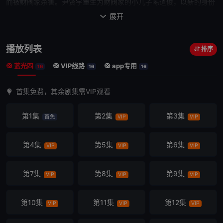
而被财阀家杀害。尹贤宇
重生
为
财阀家的小儿子
陈道俊，以新的身份
一边成长一边
复仇
的故事。
展开

播放列表
排序
蓝光四
VIP线路
app专用
16
16
16
首集免费，其余剧集需VIP观看
第1集
第2集
第3集
首免
VIP
VIP
第4集
第5集
第6集
VIP
VIP
VIP
第7集
第8集
第9集
VIP
VIP
VIP
第10集
第11集
第12集
VIP
VIP
VIP