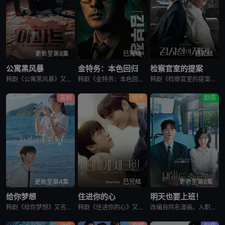
更新至第8集
已完结
已完结
公寓黑风暴
金特务：本色回归
检察官室的提案
韩剧《公寓黑风暴》又名：公寓,The Apartment Job,아파트，讲述了：曾经的帮派老大急需现金，于是和有志成为律师的同伴合作，打算窃取住宅社区的储备基金，却意外揭开深藏的腐败真相。
韩剧《金特务：本色回归》又名金部长,Agent Kim,김부장,金特务：本色回归，剧中主角金科长由苏志燮饰演。在剧中，金科长是敏智的父亲，也是一名朝鲜间谍。他被派去执行无数特别任务，包括17次朝鲜任务
韩剧《检察官室的提案》又名：检察官办公室的提议,检察官的提案(台),The Prosecutors Proposal,검사실의 제안，讲述了：改编自同名小说。一个是凶手的儿子，一个是受害者的儿子——一
喜剧
短片
剧情
更新至第4集
已完结
更新至第8集
给你梦想
住进你的心
明天也要上班！
韩剧《给你梦想》又名：Dream For You,그대에게 드림，讲述了：该剧是一部浪漫喜剧，讲述了连一个梦想都无所畏惧的十几岁，被现实挡住而受挫的二十几岁，像变成那样的大人的三十几岁的记者李载与一个
韩剧《住进你的心》又名：Check In To You,너에게 체크인，讲述了：一位是完美主义、以利益为重的冷酷CEO车道京，他计划卖掉一间充满魅力的民宿；另一位是感性、温柔且深爱这个民宿的经理尹智梧
改编自同名漫画。入职五年的智允在无聊的公司生活中与公司最挑剔的男上司时宇纠缠在了一起，甚至以不想结婚为由而逃跑的前男友秋天出现了...