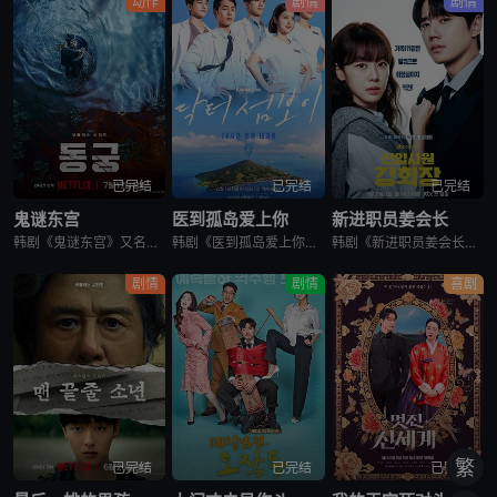
动作
剧情
剧情
已完结
已完结
已完结
鬼谜东宫
医到孤岛爱上你
新进职员姜会长
韩剧《鬼谜东宫》又名：东宫,East Palace,동궁，讲述了：讲述拥有穿梭于灵界能力的具天（南柱赫 饰）和能听见死者声音的宫女生姜（卢允瑞 饰）被王（曹承佑 饰）召见，以揭开笼罩在世子宫中的诅咒的
韩剧《医到孤岛爱上你》讲述了，立志成为顶尖整形外科医生都志义（李宰旭 饰），同身世神秘的助理护士陆遐俐（辛叡恩 饰），在命运安排下被分配到与世隔绝、恶名昭彰的“平同岛”上工作。两个同样受伤的灵魂，在艰
韩剧《新进职员姜会长》改编自同名小说。韩国10大财阀崔成集团的会长姜龙浩在宣布隐退后，与从天而降的新员工相撞，莫名其妙进入该员工身体后发生的故事。
剧情
剧情
喜剧
繁
已完结
已完结
已完结