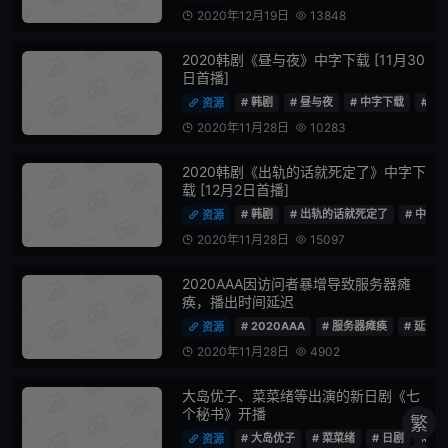
2020年12月19日
13848


2020韩剧《昼与夜》中字下载 [11月30
日首播]
# 韩剧
# 昼与夜
# 中字下载
# 首
资源

2020年11月28日
10283


2020韩剧《出轨的话就死定了》中字下
载 [12月2日首播]
# 韩剧
# 出轨的话就死定了
# 中字
资源

2020年11月28日
15097


2020AAA因访问者暴增导致服务器瘫
痪，播出时间延迟
# 2020AAA
# 服务器瘫痪
# 延迟
资源

2020年11月28日
4902


大岛优子、菜菜绪等出演的新日剧《七
个秘书》开播
繁
# 大岛优子
# 菜菜绪
# 日剧
# 七
资源
