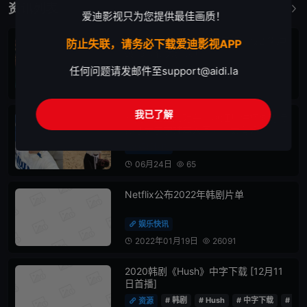
资讯列表
更多
爱迪影视只为您提供最佳画质！
苏志燮《金特务：本色回归》仅2 集冲
防止失联，请务必下载爱迪影视APP
破15% 创大纪录！
任何问题请发邮件至
support@aidi.la
头条

06月30日
77


我已了解
刚凭《王室死对头》爆红！许楠俊遭传
热恋大学学妹本人回应：太有趣
娱乐快讯

06月24日
65


Netflix公布2022年韩剧片单
娱乐快讯

2022年01月19日
26091


2020韩剧《Hush》中字下载 [12月11
日首播]
# 韩剧
# Hush
# 中字下载
# 首播
资源
