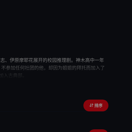
部里志、伊原摩耶花展开的校园推理剧。神木高中一年
活。不参加任何社团的他，却因为
姐姐
的拜托而加入了
部里志、伊原摩耶花也相继加入古典部。
而最大的线索就是当年的社刊“冰果”。冰果里隐
米泽穗信的古典部系列小说。
排序