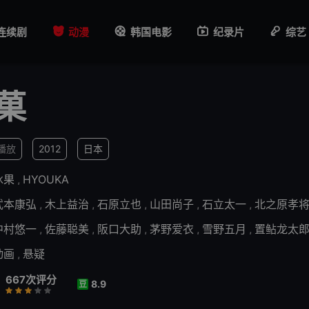
连续剧
动漫
韩国电影
纪录片
综艺
菓
6播放
2012
日本
冰果
,
HYOUKA
武本康弘
,
木上益治
,
石原立也
,
山田尚子
,
石立太一
,
北之原孝
中村悠一
,
佐藤聪美
,
阪口大助
,
茅野爱衣
,
雪野五月
,
置鲇龙太
动画
,
悬疑
667次评分
8.9
豆
行
推荐
力荐