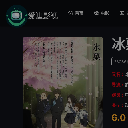
首页
电影
冰
2308
又名 :
导演 :
演员 :
类型 :
6.0
很差
较差
还