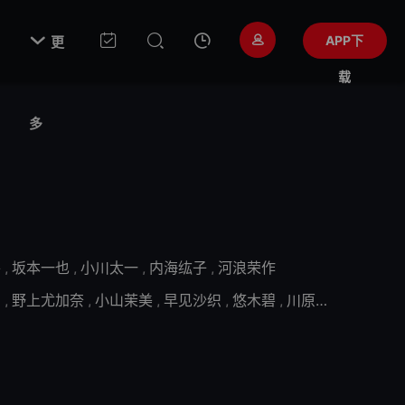

APP下
更
载
多
将
,
坂本一也
,
小川太一
,
内海纮子
,
河浪荣作
郎
,
野上尤加奈
,
小山茉美
,
早见沙织
,
悠木碧
,
川原庆久
,
浅野真