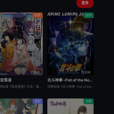
更多
剧情
动作
已完结
已完结
朱音落语
北斗神拳 -Fist of the North Star-
日韩动漫《朱音落语》又名：落语朱音,Akane-banashi,あかね噺，讲述了：朱音从小就非常崇拜身为落语家的父亲，经常在门后偷看父亲练习的模样。然而，父亲参加「真打」晋升测验却遭到无情地逐出师门之
日韩动漫《北斗神拳 -Fist of the North Star-》又名：北⽃之拳 -Fist of the North Star-,北斗の拳 -FIST OF THE NORTH STAR-，讲述
喜剧
动画