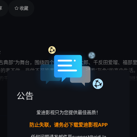
享
收藏
2
中“古典部”为舞台，围绕四个部员折木奉太郎、千反田爱瑠、福
要的事不做，非做不可的事就尽快解决”，过着“灰色”的高中生
了好奇心旺盛的千金小姐千反田爱瑠，国中好友福
长，于是四人开始着手调查四十五年前古典部的神秘事件，
展开

公告
要退学…… 本动画改编自日本推理作家
爱迪影视只为您提供最佳画质！
防止失联，请务必下载爱迪影视APP
任何问题请发邮件至
support@aidi.la