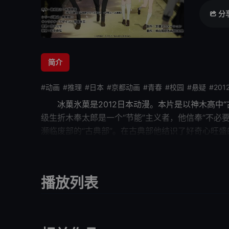
分
简介
#动画
#推理
#日本
#京都动画
#青春
#校园
#悬疑
#201
冰菓
氷菓是2012日本动漫。本片是以神木高
级生折木奉太郎是一个“节能”主义者，他信奉“不必
濒临废部的“古典部”。在古典部他结识
原来千反田失踪已久的舅舅就是当年古典部的部
藏了什么样的
秘密
，当年的部长为什么
播放列表