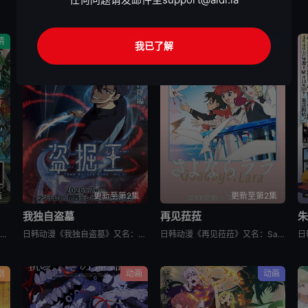
情
动作
动画
我已了解
结
更新至第2集
更新至第2集
我独自盗墓
再见菈菈
日韩动漫《日本三国》又名：日本三國，讲述了：令和末期，日本因全球核战影响走向衰败，大量难民涌入，更严重的病毒、大地震、苛政与饥荒接连发生，引发民众暴动，国家体制崩溃，人口锐减至原来的十分之一以下，文明
日韩动漫《我独自盗墓》又名：盗墓王,盗掘王,Tomb Raider King,トウクツオウ,도굴왕，讲述了：2025年，世界各处惊现古墓，获得墓中“宝物”之人便能获得先人的异能，全世界为获得宝物而疯狂
日韩动漫《再见菈菈》又名：Sayonara Lara,再见,劳拉,さよならララ，讲述了：昔々あるところに、ララという人魚のプリンセスがおりました。海の王である父と、姉たちに愛されて、すくすくと育ちまし
剧
动画
动画