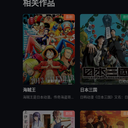
相关作品
喜剧
剧
更新至第1171集
已完
海贼王
日本三国
海贼王是日本动漫。传奇海盗哥尔•D•罗杰在临死前曾留下关于其毕生的财富“OnePiece”的消息，由此引得群雄并起，众海盗们为了这笔传说中的巨额财富展开争夺，各种势力、政权不断交替，整个世界进入了动荡混乱的“大海贼
剧情
喜