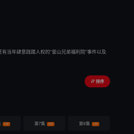
还有当年肆意践踏人权的“釜山兄弟福利院”事件以及
排序
集
第7集
第8集
VIP
VIP
VIP