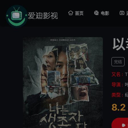
首页
电影
以
完结
又名 :
T
导演 :
类型 :
8.2
很差
较差
还