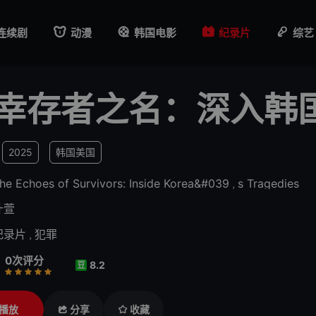
连续剧
动漫
韩国电影
纪录片
综艺
幸存者之名：深入韩
2025
韩国
美国
he Echoes of Survivors: Inside Korea&#039
,
s Tragedies
叶萱
纪录片
,
犯罪
0次评分
8.2
豆
行
推荐
力荐
播放
分享
收藏