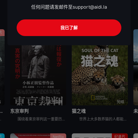
任何问题请发邮件至
support@aidi.la
我已了解
片
纪录片
纪录片
结
蓝光画质
完结
存者之名：深入韩国惨案
东京审判
猫之魂
当年肆意践踏人权的“釜山兄弟福利院”事件以及“至尊派事件”和“三丰百货大楼倒塌惨案”等
围绕着東京审判这一重要历史事件, 本片除了讲述过程外, 更重要的还是提出了一系列国际法法律问题和伦理道德疑问, 如事后法问题, 战争罪的有無, 以及个人辩护和国家辩护的选择和远东国际法庭战犯的选择
世界上大多数养猫的人都能通过宠物的眼睛窥见动物的野性。这部纪录片着眼于家猫和它们的野生表亲们，以及它们的祖先之间，在行为上隐约可见的关联。镜头特别勾勒出这些相似之处，并向所谓的“主人们”（如果猫真
片
Netflix
纪录片