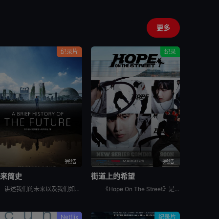
更多
纪录片
纪录
完结
完结
未来简史
街道上的希望
讲述我们的未来以及我们如何重新构想它们。由著名未来学家阿里·瓦拉赫主持，邀请观众踏上一次环游世界的旅程，充满发现、希望和可能性，了解我们今天所处的位置以及接下来会发生什么。将历史、科学和意想不到的
《Hope On The Street》是防弹少年团郑号锡（j-hope）推出的同名舞蹈练习日记内容。讲述j-hope在入伍前访问日本大阪、法国巴黎、美国纽约、韩国首尔和光州，并与当地的舞蹈家通过
Netflix
纪录片