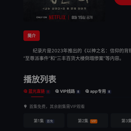
简介
纪录片是2023年推出的《以神之名：信仰的背叛》
“至尊派事件”和“三丰百货大楼倒塌惨案”等内容。
播放列表
蓝光直链
VIP线路
app专用
8
8
8
首集免费，其余剧集需VIP观看
第1集
第2集
第3
首免
VIP