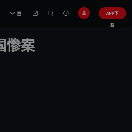

APP下
更
载
国惨案
多