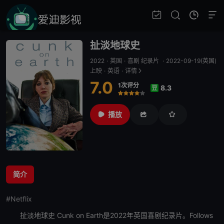
扯淡地球史
2022
·
英国
·
喜剧 纪录片
·
2022-09-19(英国)
上映
·
英语
·
详情
7.0
1次评分
8.3
豆
很差
较差
还行
推荐
力荐
播放
简介
#Netflix
扯淡地球史
Cunk on Earth是2022年英国喜剧纪录片。Follows