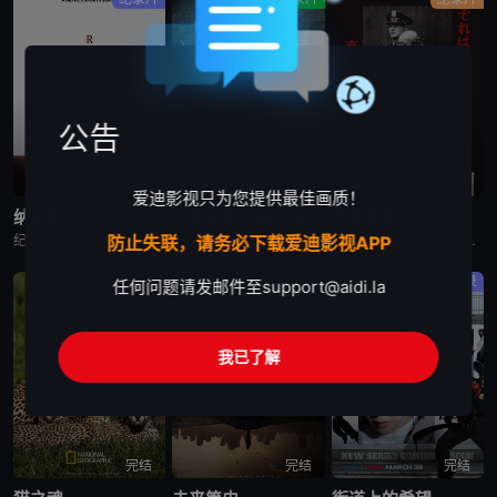
公告
已完结
完结
蓝光画质
爱迪影视只为您提供最佳画质！
纳达尔
以幸存者之名：深入韩国惨案
东京审判
纪录片《纳达尔》深入探讨了拉斐尔·纳达尔辉煌的网球职业生涯。除了介绍他的比赛表现外，还揭示了他的私人生活、鲜为人知的幕后故事，以及他在 2023 年克服伤病后，在 2024 年重新重返赛场的历程。
纪录片是2023年推出的《以神之名：信仰的背叛》的第二季，此次纪录片将会讲述JMS受害人Maple的近况，还有当年肆意践踏人权的“釜山兄弟福利院”事件以及“至尊派事件”和“三丰百货大楼倒塌惨案”等
围绕着東京审判这一重要历史事件, 本片除了讲述过程外, 更重要的还是提出了一系列国际法法律问题和伦理道德疑问, 如事后法问题, 战争罪的有無, 以及个人辩护和国家辩护的选择和远东国际法庭战犯的选择
防止失联，请务必下载爱迪影视APP
纪录片
纪录片
纪录
任何问题请发邮件至
support@aidi.la
我已了解
完结
完结
完结