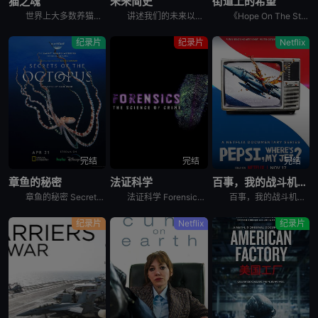
猫之魂
未来简史
街道上的希望
世界上大多数养猫的人都能通过宠物的眼睛窥见动物的野性。这部纪录片着眼于家猫和它们的野生表亲们，以及它们的祖先之间，在行为上隐约可见的关联。镜头特别勾勒出这些相似之处，并向所谓的“主人们”（如果猫真
讲述我们的未来以及我们如何重新构想它们。由著名未来学家阿里·瓦拉赫主持，邀请观众踏上一次环游世界的旅程，充满发现、希望和可能性，了解我们今天所处的位置以及接下来会发生什么。将历史、科学和意想不到的
《Hope On The Street》是防弹少年团郑号锡（j-hope）推出的同名舞蹈练习日记内容。讲述j-hope在入伍前访问日本大阪、法国巴黎、美国纽约、韩国首尔和光州，并与当地的舞蹈家通过
纪录片
纪录片
Netflix
完结
完结
完结
章鱼的秘密
法证科学
百事，我的战斗机呢？
章鱼的秘密 Secrets of the Octopus是2024年澳大利亚,美国纪录片。艾美奖肯定《鲸之谜》制作团队最新力作。 &nbsp; &nbsp; &nbsp; &nbsp; &nbsp
法证科学 Forensics: The Science of Crime是2020年犯罪纪录片。《法证科学》旨在向观众展示法医学是如何帮助破获各类犯罪案件的，通过在法医研究所、大学实验室、研究中心
百事，我的战斗机呢？ Pepsi, Where&#39;s My Jet?是2022年美国历史纪录片。When a 20-year-old attempts to win a fighter je
纪录片
Netflix
纪录片