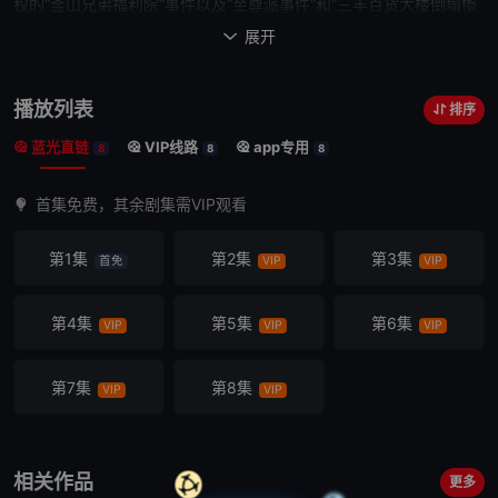
权的“釜山兄弟福利院”事件以及“至尊派事件”和“三丰百货大楼倒塌惨
案”等内容。
展开

播放列表
排序
蓝光直链
VIP线路
app专用
8
8
8
首集免费，其余剧集需VIP观看
第1集
第2集
第3集
首免
VIP
VIP
第4集
第5集
第6集
VIP
VIP
VIP
第7集
第8集
VIP
VIP
相关作品
更多