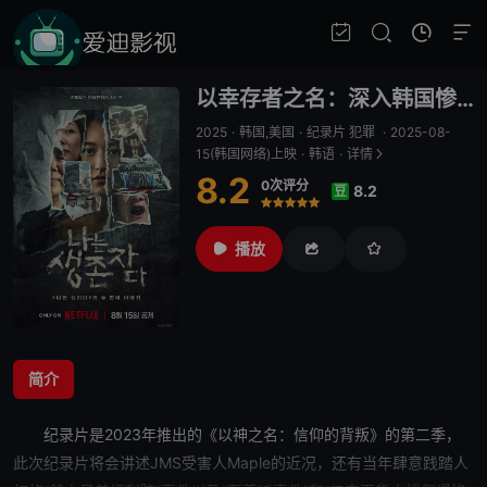
以幸存者之名：深入韩国惨案
2025
·
韩国,美国
·
纪录片 犯罪
·
2025-08-
15(韩国网络)上映
·
韩语
·
详情
8.2
0次评分
8.2
豆
很差
较差
还行
推荐
力荐
播放
简介
纪录片是2023年推出的《以神之名：信仰的背叛》的第二季，
此次纪录片将会讲述JMS受害人Maple的近况，还有当年肆意践踏人