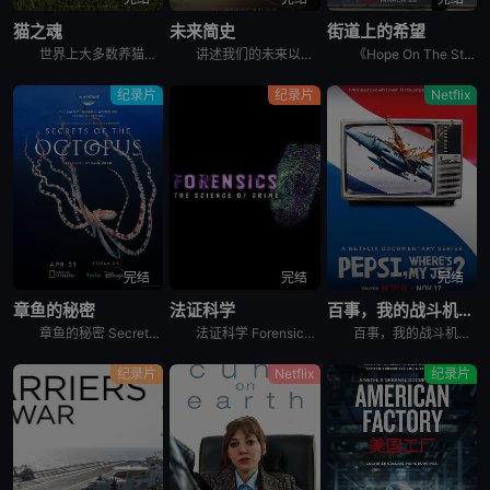
猫之魂
未来简史
街道上的希望
世界上大多数养猫的人都能通过宠物的眼睛窥见动物的野性。这部纪录片着眼于家猫和它们的野生表亲们，以及它们的祖先之间，在行为上隐约可见的关联。镜头特别勾勒出这些相似之处，并向所谓的“主人们”（如果猫真
讲述我们的未来以及我们如何重新构想它们。由著名未来学家阿里·瓦拉赫主持，邀请观众踏上一次环游世界的旅程，充满发现、希望和可能性，了解我们今天所处的位置以及接下来会发生什么。将历史、科学和意想不到的
《Hope On The Street》是防弹少年团郑号锡（j-hope）推出的同名舞蹈练习日记内容。讲述j-hope在入伍前访问日本大阪、法国巴黎、美国纽约、韩国首尔和光州，并与当地的舞蹈家通过
纪录片
纪录片
Netflix
完结
完结
完结
章鱼的秘密
法证科学
百事，我的战斗机呢？
章鱼的秘密 Secrets of the Octopus是2024年澳大利亚,美国纪录片。艾美奖肯定《鲸之谜》制作团队最新力作。 &nbsp; &nbsp; &nbsp; &nbsp; &nbsp
法证科学 Forensics: The Science of Crime是2020年犯罪纪录片。《法证科学》旨在向观众展示法医学是如何帮助破获各类犯罪案件的，通过在法医研究所、大学实验室、研究中心
百事，我的战斗机呢？ Pepsi, Where&#39;s My Jet?是2022年美国历史纪录片。When a 20-year-old attempts to win a fighter je
纪录片
Netflix
纪录片