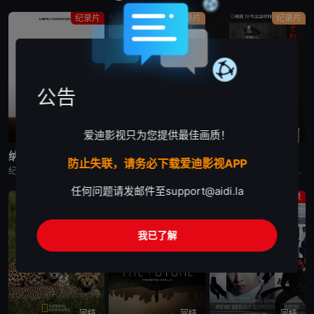
纪录片
纪录片
纪录片
公告
爱迪影视只为您提供最佳画质！
已完结
完结
蓝光画质
纳达尔
以幸存者之名：深入韩国惨案
东京审判
防止失联，请务必下载爱迪影视APP
纪录片《纳达尔》深入探讨了拉斐尔·纳达尔辉煌的网球职业生涯。除了介绍他的比赛表现外，还揭示了他的私人生活、鲜为人知的幕后故事，以及他在 2023 年克服伤病后，在 2024 年重新重返赛场的历程。
纪录片是2023年推出的《以神之名：信仰的背叛》的第二季，此次纪录片将会讲述JMS受害人Maple的近况，还有当年肆意践踏人权的“釜山兄弟福利院”事件以及“至尊派事件”和“三丰百货大楼倒塌惨案”等
围绕着東京审判这一重要历史事件, 本片除了讲述过程外, 更重要的还是提出了一系列国际法法律问题和伦理道德疑问, 如事后法问题, 战争罪的有無, 以及个人辩护和国家辩护的选择和远东国际法庭战犯的选择
任何问题请发邮件至
support@aidi.la
纪录片
纪录片
纪录
我已了解
完结
完结
完结