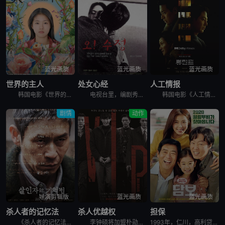
蓝光画质
蓝光画质
蓝光画质
世界的主人
处女心经
人工情报
韩国电影《世界的主人》讲述了，珠仁17岁的时光，是热切投入青涩的恋爱，和好友打闹笑谈对性的好奇，替任职幼儿园校长的甩碌阿妈善后，闲时练跆拳道和做义工挥洒满身活力。某日，同学发起联署，反对出狱在即的
电视台里，编剧秀贞（李恩珠 饰）爱上了有妇之夫的制片永硕（文成根 饰）。永硕的独立电影需要投资，秀贞便与永硕来到了永硕朋友杰勋（韩明求 饰）的画廊。这位朋友却对秀贞很感兴趣，更希望秀贞能成为自己的
韩国电影《人工情报》讲述了，韩国国情院特工赵科长，奉命追查跨国犯罪集团，循着牺牲情报员的线索前往俄罗斯符拉迪沃斯托克，意外与朝鲜特工朴健狭路相逢。两人围绕核心情报源蔡善花展开博弈，却同时被各自国家
剧情
动作
导演剪辑版
蓝光画质
蓝光画质
杀人者的记忆法
杀人优越权
担保
《杀人者的记忆法》导演剪辑版讲述的是：安静的医院内，一名半百老人正向警察供述他日记中的罪行。老人名叫金炳秀（薛景求 饰），童年时代的黑暗经历让他性格扭曲，当亲手杀死了禽兽父亲后，生活似乎朝着更好的
李钟硕将加盟朴勋政执导新片[VIP]。韩国电影《杀人优越权》讲述朝鲜某高官儿子在世界各国连续杀人，韩朝两国警方以及国际刑警对其进行追捕。李钟硕在片中饰演被追捕的连环杀人犯，这也是欧巴首次挑战反派角
1993年，仁川，高利贷追讨者头石（成东日饰）和宗培（金熙元饰）想从明子（金允珍饰）处拿回欠款，却因为明子的窘迫只得将她的女儿承利（朴昭怡饰）带走作为担保。因为被人举报，作为非法滞留者的明子遭到驱逐，