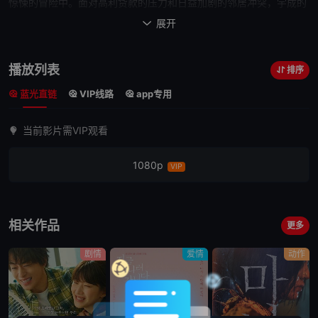
惊悚的冒险中。面对高利贷款的压力和日益加剧的
邻居
冲突，宇成的
生活变得越来越失控。
展开

播放列表
排序
蓝光直链
VIP线路
app专用
当前影片需VIP观看
1080p
VIP
相关作品
更多
剧情
爱情
动作