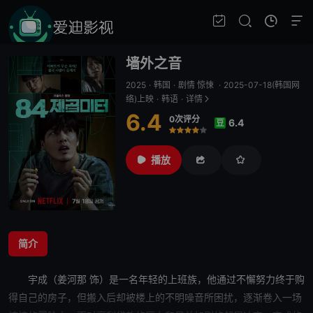
墙外之音
2025
·
韩国
·
剧情 惊悚
·
2025-07-18(韩国网
络)上映
·
韩语
·
详情
6.4
0次评分
6.4
豆
很差
较差
还行
推荐
力荐
播放
简介
宇成（姜河那 饰）是一名年轻的上班族，他通过不懈努力终于购
得自己的
房子
，但搬入后却被楼上的不明噪音所困扰，逐渐卷入一场