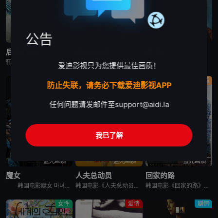
公告
高清中字
蓝光画质
蓝光画质
后来的我们
现在去见你
魔女2
韩国电影《后来的我们》又名：之后的我们(台),后来的我们韩国版,Once We Were Us,만약에 우리，讲述了：在开往家乡的客运上，恩浩（具教焕 饰）遇见了休学后下定决心要前往某处的正媛（文佳煐
现在去见你 지금 만나러 갑니다，英文名为Be with You，是2018年上映的韩国剧情电影。本片根据市川拓司小说《相约在雨季》改编，苏志燮和孙艺珍主演，讲述男子(苏志燮饰)的妻子秀雅(孙艺珍
韩国电影魔女2 마녀 Part2. The Other One讲述了一名少女在某个巨型秘密实验室里醒来，她逃出实验室，偶然遇到努力从犯罪组织那里守护自己的家的庆熙。闯入庆熙家里的犯罪组织和少女冲突
爱迪影视只为您提供最佳画质！
动作
剧情
剧情
防止失联，请务必下载爱迪影视APP
任何问题请发邮件至
support@aidi.la
我已了解
蓝光画质
蓝光画质
蓝光画质
魔女
人夫总动员
回家的路
韩国电影魔女 마녀讲述了10年前在一起奇怪的事故中独自生还的失忆少女子允，在一对老夫妇的抚养下长大。为了贴补家用，子允参加了某档电视节目，但让她没想到的是，就在节目播出后，开始有各种奇怪的人出现在
韩国电影《人夫总动员》讲述了，资深缉毒警黄忠植被困多年的贩毒团伙突然反扑，前妻诗奈惨遭绑架，沦为犯罪组织要挟他的筹码。摆在他面前的，只有一条险路：和诗奈的现任丈夫李敏锡联手救人。李敏锡看似是文弱的兽医
韩国电影《回家的路》讲述了，金宗裴（高修 饰）和宋静妍（全度妍 饰）是一对平凡的夫妇，他们共同经营一家汽车修理店，并育有可爱的女儿慧琳。生活固然快乐，但是不免狂风暴雨的侵袭。宗裴曾给朋友秀载作担保，但
女性
爱情
剧情