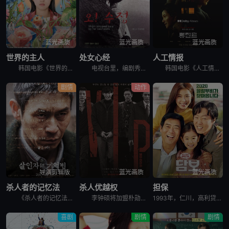
蓝光画质
蓝光画质
蓝光画质
世界的主人
处女心经
人工情报
韩国电影《世界的主人》讲述了，珠仁17岁的时光，是热切投入青涩的恋爱，和好友打闹笑谈对性的好奇，替任职幼儿园校长的甩碌阿妈善后，闲时练跆拳道和做义工挥洒满身活力。某日，同学发起联署，反对出狱在即的
电视台里，编剧秀贞（李恩珠 饰）爱上了有妇之夫的制片永硕（文成根 饰）。永硕的独立电影需要投资，秀贞便与永硕来到了永硕朋友杰勋（韩明求 饰）的画廊。这位朋友却对秀贞很感兴趣，更希望秀贞能成为自己的
韩国电影《人工情报》讲述了，韩国国情院特工赵科长，奉命追查跨国犯罪集团，循着牺牲情报员的线索前往俄罗斯符拉迪沃斯托克，意外与朝鲜特工朴健狭路相逢。两人围绕核心情报源蔡善花展开博弈，却同时被各自国家
剧情
动作
导演剪辑版
蓝光画质
蓝光画质
杀人者的记忆法
杀人优越权
担保
《杀人者的记忆法》导演剪辑版讲述的是：安静的医院内，一名半百老人正向警察供述他日记中的罪行。老人名叫金炳秀（薛景求 饰），童年时代的黑暗经历让他性格扭曲，当亲手杀死了禽兽父亲后，生活似乎朝着更好的
李钟硕将加盟朴勋政执导新片[VIP]。韩国电影《杀人优越权》讲述朝鲜某高官儿子在世界各国连续杀人，韩朝两国警方以及国际刑警对其进行追捕。李钟硕在片中饰演被追捕的连环杀人犯，这也是欧巴首次挑战反派角
1993年，仁川，高利贷追讨者头石（成东日饰）和宗培（金熙元饰）想从明子（金允珍饰）处拿回欠款，却因为明子的窘迫只得将她的女儿承利（朴昭怡饰）带走作为担保。因为被人举报，作为非法滞留者的明子遭到驱逐，
喜剧
剧情
剧情