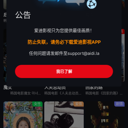
高清中字
蓝光画质
蓝光画质
公告
后来的我们
现在去见你
魔女2
韩国电影《后来的我们》又名：之后的我们(台),后来的我们韩国版,Once We Were Us,만약에 우리，讲述了：在开往家乡的客运上，恩浩（具教焕 饰）遇见了休学后下定决心要前往某处的正媛（文佳煐
现在去见你 지금 만나러 갑니다，英文名为Be with You，是2018年上映的韩国剧情电影。本片根据市川拓司小说《相约在雨季》改编，苏志燮和孙艺珍主演，讲述男子(苏志燮饰)的妻子秀雅(孙艺珍
韩国电影魔女2 마녀 Part2. The Other One讲述了一名少女在某个巨型秘密实验室里醒来，她逃出实验室，偶然遇到努力从犯罪组织那里守护自己的家的庆熙。闯入庆熙家里的犯罪组织和少女冲突
爱迪影视只为您提供最佳画质！
动作
剧情
剧情
防止失联，请务必下载爱迪影视APP
任何问题请发邮件至
support@aidi.la
我已了解
蓝光画质
蓝光画质
蓝光画质
魔女
人夫总动员
回家的路
韩国电影魔女 마녀讲述了10年前在一起奇怪的事故中独自生还的失忆少女子允，在一对老夫妇的抚养下长大。为了贴补家用，子允参加了某档电视节目，但让她没想到的是，就在节目播出后，开始有各种奇怪的人出现在
韩国电影《人夫总动员》讲述了，资深缉毒警黄忠植被困多年的贩毒团伙突然反扑，前妻诗奈惨遭绑架，沦为犯罪组织要挟他的筹码。摆在他面前的，只有一条险路：和诗奈的现任丈夫李敏锡联手救人。李敏锡看似是文弱的兽医
韩国电影《回家的路》讲述了，金宗裴（高修 饰）和宋静妍（全度妍 饰）是一对平凡的夫妇，他们共同经营一家汽车修理店，并育有可爱的女儿慧琳。生活固然快乐，但是不免狂风暴雨的侵袭。宗裴曾给朋友秀载作担保，但
女性
爱情
剧情