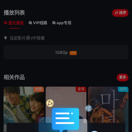
播放列表
排序
蓝光直链
VIP线路
app专用
当前影片需VIP观看
1080p
VIP
相关作品
更多
剧情
爱情
动作