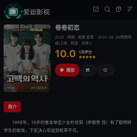
卷卷初恋
2025
·
韩国
·
剧情 爱情
·
2025-08-29(韩国网
络)上映
·
韩语
·
详情
10.0
1次评分
很差
较差
还行
推荐
力荐
播放
简介
1998年，19岁的卷发单恋少女朴世莉（申银秀 饰）有了聪明转
学生的助攻，下定决心非追到校草不可。