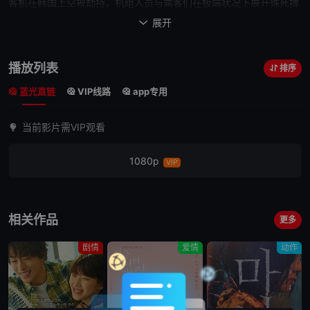
客机在韩国上空被劫持，机组人员与乘客们在极端状况下展开殊死搏
斗的故事。
展开

播放列表
排序
蓝光直链
VIP线路
app专用
当前影片需VIP观看
1080p
VIP
相关作品
更多
剧情
爱情
动作