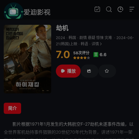
劫机
2024
·
韩国
·
剧情 悬疑 惊悚 灾难
·
2024-06-
21(韩国)上映
·
韩语
·
详情
7.0
58次评分
6.6
豆
很差
较差
还行
推荐
力荐
播放
简介
影片根据1971年1月发生的大韩航空F-27
劫机
未遂事件改编，以
全世界客机劫持事件
猖獗
的20世纪70年代为背景，讲述1971年一架