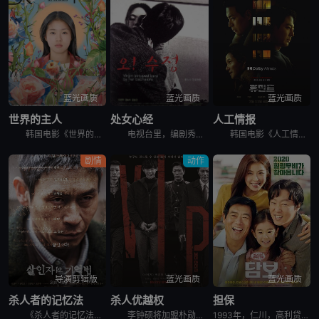
蓝光画质
蓝光画质
蓝光画质
世界的主人
处女心经
人工情报
韩国电影《世界的主人》讲述了，珠仁17岁的时光，是热切投入青涩的恋爱，和好友打闹笑谈对性的好奇，替任职幼儿园校长的甩碌阿妈善后，闲时练跆拳道和做义工挥洒满身活力。某日，同学发起联署，反对出狱在即的
电视台里，编剧秀贞（李恩珠 饰）爱上了有妇之夫的制片永硕（文成根 饰）。永硕的独立电影需要投资，秀贞便与永硕来到了永硕朋友杰勋（韩明求 饰）的画廊。这位朋友却对秀贞很感兴趣，更希望秀贞能成为自己的
韩国电影《人工情报》讲述了，韩国国情院特工赵科长，奉命追查跨国犯罪集团，循着牺牲情报员的线索前往俄罗斯符拉迪沃斯托克，意外与朝鲜特工朴健狭路相逢。两人围绕核心情报源蔡善花展开博弈，却同时被各自国家
剧情
动作
导演剪辑版
蓝光画质
蓝光画质
杀人者的记忆法
杀人优越权
担保
《杀人者的记忆法》导演剪辑版讲述的是：安静的医院内，一名半百老人正向警察供述他日记中的罪行。老人名叫金炳秀（薛景求 饰），童年时代的黑暗经历让他性格扭曲，当亲手杀死了禽兽父亲后，生活似乎朝着更好的
李钟硕将加盟朴勋政执导新片[VIP]。韩国电影《杀人优越权》讲述朝鲜某高官儿子在世界各国连续杀人，韩朝两国警方以及国际刑警对其进行追捕。李钟硕在片中饰演被追捕的连环杀人犯，这也是欧巴首次挑战反派角
1993年，仁川，高利贷追讨者头石（成东日饰）和宗培（金熙元饰）想从明子（金允珍饰）处拿回欠款，却因为明子的窘迫只得将她的女儿承利（朴昭怡饰）带走作为担保。因为被人举报，作为非法滞留者的明子遭到驱逐，