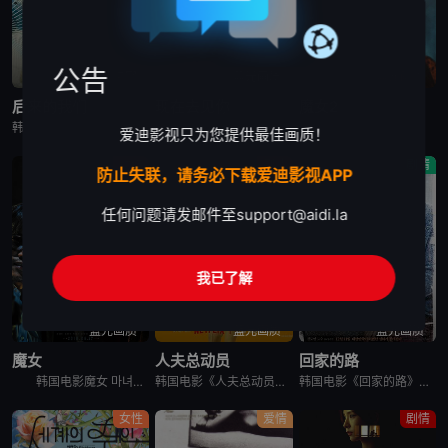
公告
高清中字
蓝光画质
蓝光画质
后来的我们
现在去见你
魔女2
韩国电影《后来的我们》又名：之后的我们(台),后来的我们韩国版,Once We Were Us,만약에 우리，讲述了：在开往家乡的客运上，恩浩（具教焕 饰）遇见了休学后下定决心要前往某处的正媛（文佳煐
现在去见你 지금 만나러 갑니다，英文名为Be with You，是2018年上映的韩国剧情电影。本片根据市川拓司小说《相约在雨季》改编，苏志燮和孙艺珍主演，讲述男子(苏志燮饰)的妻子秀雅(孙艺珍
韩国电影魔女2 마녀 Part2. The Other One讲述了一名少女在某个巨型秘密实验室里醒来，她逃出实验室，偶然遇到努力从犯罪组织那里守护自己的家的庆熙。闯入庆熙家里的犯罪组织和少女冲突
爱迪影视只为您提供最佳画质！
动作
剧情
剧情
防止失联，请务必下载爱迪影视APP
任何问题请发邮件至
support@aidi.la
我已了解
蓝光画质
蓝光画质
蓝光画质
魔女
人夫总动员
回家的路
韩国电影魔女 마녀讲述了10年前在一起奇怪的事故中独自生还的失忆少女子允，在一对老夫妇的抚养下长大。为了贴补家用，子允参加了某档电视节目，但让她没想到的是，就在节目播出后，开始有各种奇怪的人出现在
韩国电影《人夫总动员》讲述了，资深缉毒警黄忠植被困多年的贩毒团伙突然反扑，前妻诗奈惨遭绑架，沦为犯罪组织要挟他的筹码。摆在他面前的，只有一条险路：和诗奈的现任丈夫李敏锡联手救人。李敏锡看似是文弱的兽医
韩国电影《回家的路》讲述了，金宗裴（高修 饰）和宋静妍（全度妍 饰）是一对平凡的夫妇，他们共同经营一家汽车修理店，并育有可爱的女儿慧琳。生活固然快乐，但是不免狂风暴雨的侵袭。宗裴曾给朋友秀载作担保，但
女性
爱情
剧情