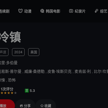
连续剧
动漫
韩国电影
纪录片
综艺
冷镇
1声道
2024
美国
加里·多伯曼
刘易斯·普尔曼
,
威廉·桑德勒
,
皮鲁·埃斯贝克
,
麦肯兹·利
,
比尔·坎
惊悚
,
恐怖
1次评分
5.3
豆
行
推荐
力荐
播放
分享
收藏