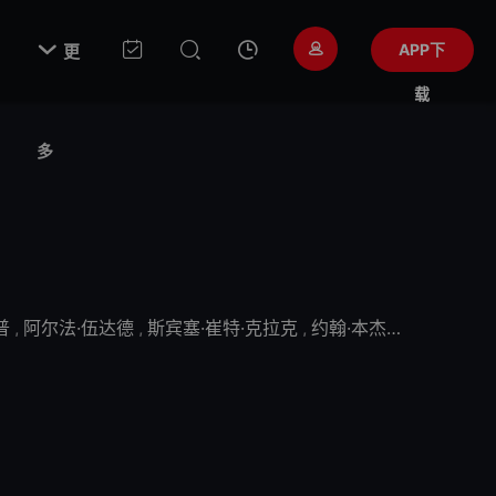

APP下
更
载
多
普
,
阿尔法·伍达德
,
斯宾塞·崔特·克拉克
,
约翰·本杰明·西基
,
尼古