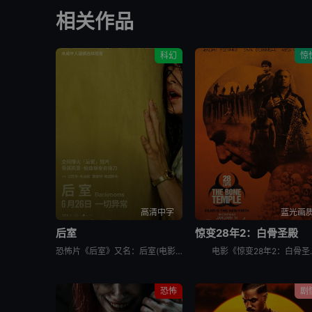
相关作品
科幻
惊
高清中字
蓝光画
后室
惊变28年2：白骨圣殿
恐怖片《后室》又名：后室(电影版),边缘空间：电影,嚇房(港),嚇房(戏院独家加长版),Backrooms: Everything Must Go Edition w,Bonus Footage,Ba
电影《惊变28年2：白骨圣殿》
恐怖
剧