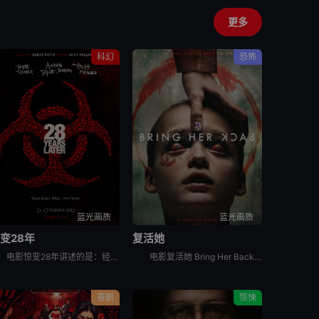
更多
科幻
恐怖
蓝光画质
蓝光画质
变28年
复活她
电影惊变28年讲述的是：经历病毒浩劫的幸存者们在远离城市的地方建立了新的聚集区，平静的生活却在28年后被再次打破。更加致命的病毒变异，日渐扭曲的人性与欲望，人类的命运将会何去何从？影片为《惊变28
电影复活她 Bring Her Back讲述的是：一对兄妹在他们新寄养母亲的偏远住所中，发现了一个可怕的仪式。
喜剧
惊悚