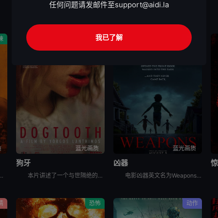
任何问题请发邮件至
support@aidi.la
我已了解
悚
剧情
剧情
质
蓝光画质
蓝光画质
狗牙
凶器
惊
讲述了：末日丧钟再度敲响，带领观众直视人性毁灭的炼狱，感染者的威胁和幸存人类的邪恶。
本片讲述了一个与世隔绝的奇怪家庭。家庭成员由一对父母和大儿子、两个女儿组成，一家五口终日生活在一座隐秘的大宅子里。三个孩子自小被父亲隔离于此，他们不能接触除父母外的人，对高墙之外的世界几乎一无所知
电影凶器英文名为Weapons，讲述了：同一个晚上的同一个时间，同一个班级里的所有小孩，都神秘地失踪了，除了一个小孩。整个小镇都开始怀疑，究竟是谁或背后有什么原因，导致这些小孩都不见了？
情
恐怖
动作