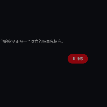
现他的家乡正被一个嗜血的吸血鬼掠夺。
排序