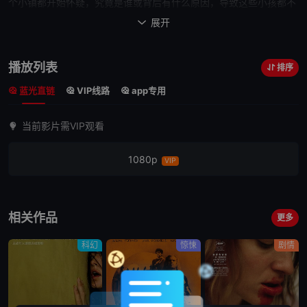
个小镇都开始
怀疑
，究竟是谁或背后有什么原因，导致这些小孩都不
见了？
展开

播放列表
排序
蓝光直链
VIP线路
app专用
当前影片需VIP观看
1080p
VIP
相关作品
更多
科幻
惊悚
剧情