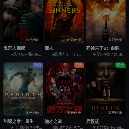
蓝光画质
蓝光画质
蓝光画质
鬼玩人崛起
罪人
死神来了6：血脉诅咒
电影鬼玩人崛起英文名Evil Dead Rise，讲述了：一对感情疏离的姐妹终于重聚，姐姐艾莉（阿丽莎·萨瑟兰 Alyssa Sutherland 饰）意外被恶魔附体，妹妹贝丝（莉莉·沙利文 Li
电影罪人 Sinners讲述的是：双胞胎兄弟（迈克尔·B·乔丹 Michael B. Jordan 饰）试图摆脱不愉快的过往，回到家乡想重新开始，但却发现更为恐怖的邪恶势力正等待着他们的回归……
电影死神来了6：血脉诅咒讲述了，大学生史蒂芬妮（凯特琳·桑塔·胡安娜 Kaitlyn Santa Juana 饰）饱受反复出现的暴力恶梦所困扰，于是决定回到家乡，寻找唯一可能打破这个循环的人，并拯
动作
喜剧
惊悚
蓝光画质
蓝光画质
蓝光画质
甜蜜之家：重生
诡才之道
异教徒
★ 全球暢銷恐怖生存電玩改編首搬大銀幕！ &nbsp; &nbsp; &nbsp; &nbsp; &nbsp; &nbsp; &nbsp; &nbsp; &nbsp; &nbsp; &nbsp;
电影诡才之道 鬼才之道讲述的是：所有人都只关心闹鬼吓不吓人，却没人关心鬼闹得累不累。在著名闹鬼圣地“旺来温泉大饭店”414号房里，过气女鬼天后「凯萨琳」（张榕容 饰）和三流阴间经纪人「Makoto
电影异教徒 Heretic讲述了两名女传教士被引诱到一个古怪危险的男人家里，试图改变他的信仰，开启了一场猫捉老鼠的游戏。