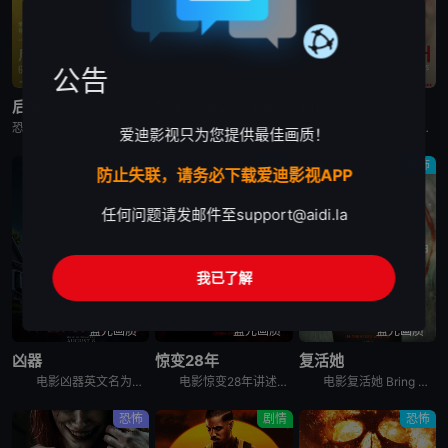
公告
高清中字
蓝光画质
蓝光画质
后室
惊变28年2：白骨圣殿
狗牙
恐怖片《后室》又名：后室(电影版),边缘空间：电影,嚇房(港),嚇房(戏院独家加长版),Backrooms: Everything Must Go Edition w,Bonus Footage,Ba
电影《惊变28年2：白骨圣殿》讲述了：末日丧钟再度敲响，带领观众直视人性毁灭的炼狱，感染者的威胁和幸存人类的邪恶。
本片讲述了一个与世隔绝的奇怪家庭。家庭成员由一对父母和大儿子、两个女儿组成，一家五口终日生活在一座隐秘的大宅子里。三个孩子自小被父亲隔离于此，他们不能接触除父母外的人，对高墙之外的世界几乎一无所知
爱迪影视只为您提供最佳画质！
剧情
科幻
恐怖
防止失联，请务必下载爱迪影视APP
任何问题请发邮件至
support@aidi.la
我已了解
蓝光画质
蓝光画质
蓝光画质
凶器
惊变28年
复活她
电影凶器英文名为Weapons，讲述了：同一个晚上的同一个时间，同一个班级里的所有小孩，都神秘地失踪了，除了一个小孩。整个小镇都开始怀疑，究竟是谁或背后有什么原因，导致这些小孩都不见了？
电影惊变28年讲述的是：经历病毒浩劫的幸存者们在远离城市的地方建立了新的聚集区，平静的生活却在28年后被再次打破。更加致命的病毒变异，日渐扭曲的人性与欲望，人类的命运将会何去何从？影片为《惊变28
电影复活她 Bring Her Back讲述的是：一对兄妹在他们新寄养母亲的偏远住所中，发现了一个可怕的仪式。
恐怖
剧情
恐怖