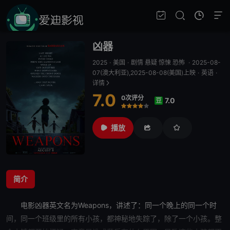
凶器
2025
·
美国
·
剧情 悬疑 惊悚 恐怖
·
2025-08-
07(澳大利亚),2025-08-08(美国)上映
·
英语
·
详情
7.0
0次评分
7.0
豆
很差
较差
还行
推荐
力荐
播放
简介
电影
凶器
英文名为Weapons，讲述了：同一个晚上的同一个时
间，同一个班级里的所有小孩，都神秘地失踪了，除了一个小孩。整