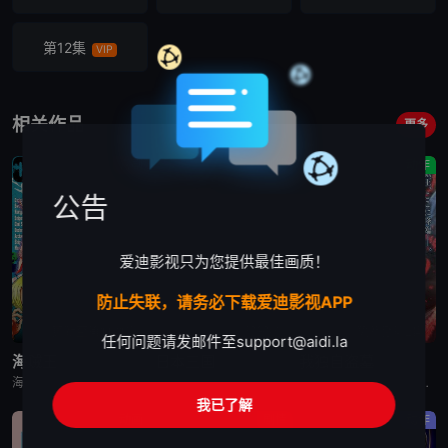
第12集
VIP
相关作品
更多
喜剧
剧情
动作
公告
爱迪影视只为您提供最佳画质！
防止失联，请务必下载爱迪影视APP
更新至第1171集
已完结
更新至第2集
任何问题请发邮件至
support@aidi.la
海贼王
日本三国
我独自盗墓
海贼王是日本动漫。传奇海盗哥尔•D•罗杰在临死前曾留下关于其毕生的财富“OnePiece”的消息，由此引得群雄并起，众海盗们为了这笔传说中的巨额财富展开争夺，各种势力、政权不断交替，整个世界进入了动荡混乱的“大海贼
日韩动漫《日本三国》又名：日本三國，讲述了：令和末期，日本因全球核战影响走向衰败，大量难民涌入，更严重的病毒、大地震、苛政与饥荒接连发生，引发民众暴动，国家体制崩溃，人口锐减至原来的十分之一以下，文明
日韩动漫《我独自盗墓》又名：盗墓王,盗掘王,Tomb Raider King,トウクツオウ,도굴왕，讲述了：2025年，世界各处惊现古墓，获得墓中“宝物”之人便能获得先人的异能，全世界为获得宝物而疯狂
我已了解
动画
剧情
动作