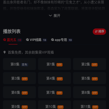
虽出身异能者名门，却不像妹妹有珍稀的“见鬼之才”，从小遭父亲蔑
视，并饱受继母和妹妹欺凌。斋森家为了政策联姻，将美世许配给异
能者久堂清霞。此人虽才能卓越却性格冷酷，已被多任未婚妻解除婚
展开

约，美世初到久堂家时更只得到清霞冷淡对待，但善良的美世渐渐打
动了漠然的婚约者。
播放列表
排序
蓝光五
VIP线路
app专用
13
13
13
首集免费，其余剧集需VIP观看
第0集
第1集
第2集
首免
VIP
VIP
第3集
第4集
第5集
VIP
VIP
VIP
第6集
第7集
第8集
VIP
VIP
VIP
第9集
第10集
第11集
VIP
VIP
VIP