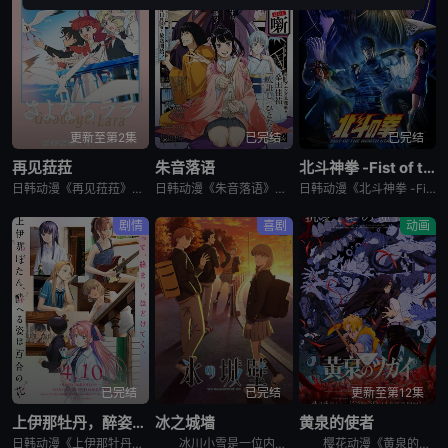
更新至第2集
已完结
已完结
再见菈菈
朱音落语
北斗神拳 -Fist of the North Star-
日韩动漫《再见菈菈》又名：Sayonara Lara,再见,劳拉,さよならララ，讲述了：昔々あるところに、ララという人魚のプリンセスがおりました。海の王である父と、姉たちに愛されて、すくすくと育ちまし
日韩动漫《朱音落语》又名：落语朱音,Akane-banashi,あかね噺，讲述了：朱音从小就非常崇拜身为落语家的父亲，经常在门后偷看父亲练习的模样。然而，父亲参加「真打」晋升测验却遭到无情地逐出师门之
日韩动漫《北斗神拳 -Fist of the North Star-》又名：北⽃之拳 -Fist of the North Star-,北斗の拳 -FIST OF THE NORTH STAR-，讲述
剧情
喜剧
动画
已完结
已完结
更新至第12集
上伊那牡丹，醉姿如百合
冰之城墙
黄泉的使者
日韩动漫《上伊那牡丹，醉姿如百合》又名：Kamiina Botan,Yoeru Sugata wa Yuri no Hana,the Drunken Appearance Is a Lily Flow
冰川小雪是一位内向的学生，她总是向外筑起一道高高的心墙，只跟儿时好友安昙美姫互动。有一天，名叫雨宫凑的男孩，没来由地开始试图打进小雪的心房，扰乱了她平静的生活。 孤僻的小雪、受欢迎的美姫、没有边界
樱花动漫《黄泉的使者》讲述了，月落和亚晨是一对双胞胎兄妹，他们在一个与世隔绝的深山小村落里出生，被称为“分隔夜与昼的双子”。他们拥有获得特殊力量的资格，一场围绕他们的双使战斗也随之展开。 &nbs