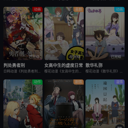
动画
喜剧
动画
已完结
已完结
已完结
判处勇者刑
女高中生的虚度日常
散华礼弥
日韩动漫《判处勇者刑》又名：勇者刑に処す,勇者处刑 惩罚勇者9004队服刑记录,勇者刑に処す 懲罰勇者9004隊刑務記録，讲述了：勇者刑是最严重的刑罚。犯了大罪被判处勇者刑的人，将受到勇者的惩罚。所谓
樱花动漫《女高中生的虚度日常》又名：女子高中生的虚度日常,女高中生的无所事事,女高中生的浪费青春,Wasteful Days of High School Girls,女子高生の無駄づかい，讲述了：性
樱花动漫《散华礼弥》又名Sankarea,僵尸哪有那么萌？(台),さんかれあ,散华礼弥，讲述了：散华礼弥（内田真礼 配音）本该是一个快乐活泼的女孩，可是与亡母过分想象的外貌激发了父亲散华团一郎（石冢运
动作
剧情
温情