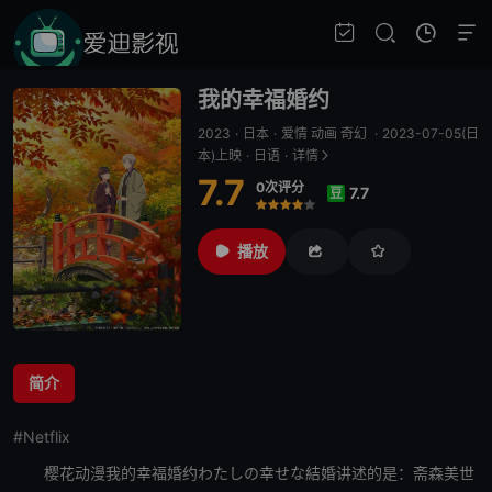
我的幸福婚约
2023
·
日本
·
爱情 动画 奇幻
·
2023-07-05(日
本)上映
·
日语
·
详情
7.7
0次评分
7.7
豆
很差
较差
还行
推荐
力荐
播放
简介
#Netflix
樱花动漫
我的幸福婚约
わたしの幸せな結婚讲述的是：斋森美世