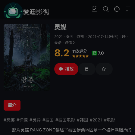
灵媒
2021
·
泰国
·
恐怖
·
2021-07-14(韩国)上映
·
泰语
·
详情
8.2
11次评分
7.0
豆
很差
较差
还行
推荐
力荐
播放
简介
#恐怖
#惊悚
#灵异
#泰国
#泰国电影
#韩国
#2021
#电影
影片
灵媒
RANG ZONG讲述了泰国伊桑地区是一个被萨满继承的