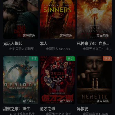
蓝光画质
蓝光画质
蓝光画质
鬼玩人崛起
罪人
死神来了6：血脉诅咒
电影鬼玩人崛起英文名Evil Dead Rise，讲述了：一对感情疏离的姐妹终于重聚，姐姐艾莉（阿丽莎·萨瑟兰 Alyssa Sutherland 饰）意外被恶魔附体，妹妹贝丝（莉莉·沙利文 Li
电影罪人 Sinners讲述的是：双胞胎兄弟（迈克尔·B·乔丹 Michael B. Jordan 饰）试图摆脱不愉快的过往，回到家乡想重新开始，但却发现更为恐怖的邪恶势力正等待着他们的回归……
电影死神来了6：血脉诅咒讲述了，大学生史蒂芬妮（凯特琳·桑塔·胡安娜 Kaitlyn Santa Juana 饰）饱受反复出现的暴力恶梦所困扰，于是决定回到家乡，寻找唯一可能打破这个循环的人，并拯
动作
喜剧
惊悚
蓝光画质
蓝光画质
蓝光画质
甜蜜之家：重生
诡才之道
异教徒
★ 全球暢銷恐怖生存電玩改編首搬大銀幕！ &nbsp; &nbsp; &nbsp; &nbsp; &nbsp; &nbsp; &nbsp; &nbsp; &nbsp; &nbsp; &nbsp;
电影诡才之道 鬼才之道讲述的是：所有人都只关心闹鬼吓不吓人，却没人关心鬼闹得累不累。在著名闹鬼圣地“旺来温泉大饭店”414号房里，过气女鬼天后「凯萨琳」（张榕容 饰）和三流阴间经纪人「Makoto
电影异教徒 Heretic讲述了两名女传教士被引诱到一个古怪危险的男人家里，试图改变他的信仰，开启了一场猫捉老鼠的游戏。