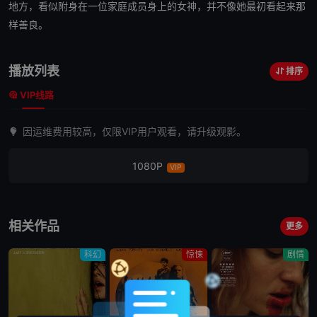
地方，看似
附身
在一位家庭成员身上的女神，并不像她最初看起来那
样善良。
播放列表
排序
VIP线路
因运维费用较高，仅限VIP用户观看，请升级观影。
1080P
VIP
相关作品
更多
科幻
惊悚
剧情