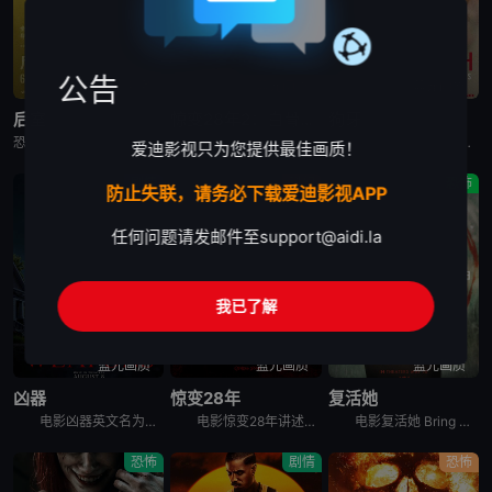
公告
高清中字
蓝光画质
蓝光画质
后室
惊变28年2：白骨圣殿
狗牙
恐怖片《后室》又名：后室(电影版),边缘空间：电影,嚇房(港),嚇房(戏院独家加长版),Backrooms: Everything Must Go Edition w,Bonus Footage,Ba
电影《惊变28年2：白骨圣殿》讲述了：末日丧钟再度敲响，带领观众直视人性毁灭的炼狱，感染者的威胁和幸存人类的邪恶。
本片讲述了一个与世隔绝的奇怪家庭。家庭成员由一对父母和大儿子、两个女儿组成，一家五口终日生活在一座隐秘的大宅子里。三个孩子自小被父亲隔离于此，他们不能接触除父母外的人，对高墙之外的世界几乎一无所知
爱迪影视只为您提供最佳画质！
剧情
科幻
恐怖
防止失联，请务必下载爱迪影视APP
任何问题请发邮件至
support@aidi.la
我已了解
蓝光画质
蓝光画质
蓝光画质
凶器
惊变28年
复活她
电影凶器英文名为Weapons，讲述了：同一个晚上的同一个时间，同一个班级里的所有小孩，都神秘地失踪了，除了一个小孩。整个小镇都开始怀疑，究竟是谁或背后有什么原因，导致这些小孩都不见了？
电影惊变28年讲述的是：经历病毒浩劫的幸存者们在远离城市的地方建立了新的聚集区，平静的生活却在28年后被再次打破。更加致命的病毒变异，日渐扭曲的人性与欲望，人类的命运将会何去何从？影片为《惊变28
电影复活她 Bring Her Back讲述的是：一对兄妹在他们新寄养母亲的偏远住所中，发现了一个可怕的仪式。
恐怖
剧情
恐怖