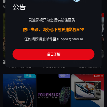
纳达尔
以幸存者之名：深入韩国惨案
东京审判
公告
纪录片《纳达尔》深入探讨了拉斐尔·纳达尔辉煌的网球职业生涯。除了介绍他的比赛表现外，还揭示了他的私人生活、鲜为人知的幕后故事，以及他在 2023 年克服伤病后，在 2024 年重新重返赛场的历程。
纪录片是2023年推出的《以神之名：信仰的背叛》的第二季，此次纪录片将会讲述JMS受害人Maple的近况，还有当年肆意践踏人权的“釜山兄弟福利院”事件以及“至尊派事件”和“三丰百货大楼倒塌惨案”等
围绕着東京审判这一重要历史事件, 本片除了讲述过程外, 更重要的还是提出了一系列国际法法律问题和伦理道德疑问, 如事后法问题, 战争罪的有無, 以及个人辩护和国家辩护的选择和远东国际法庭战犯的选择
纪录片
纪录片
纪录
爱迪影视只为您提供最佳画质！
防止失联，请务必下载爱迪影视APP
任何问题请发邮件至
support@aidi.la
我已了解
完结
完结
完结
猫之魂
未来简史
街道上的希望
世界上大多数养猫的人都能通过宠物的眼睛窥见动物的野性。这部纪录片着眼于家猫和它们的野生表亲们，以及它们的祖先之间，在行为上隐约可见的关联。镜头特别勾勒出这些相似之处，并向所谓的“主人们”（如果猫真
讲述我们的未来以及我们如何重新构想它们。由著名未来学家阿里·瓦拉赫主持，邀请观众踏上一次环游世界的旅程，充满发现、希望和可能性，了解我们今天所处的位置以及接下来会发生什么。将历史、科学和意想不到的
《Hope On The Street》是防弹少年团郑号锡（j-hope）推出的同名舞蹈练习日记内容。讲述j-hope在入伍前访问日本大阪、法国巴黎、美国纽约、韩国首尔和光州，并与当地的舞蹈家通过
纪录片
纪录片
Netflix