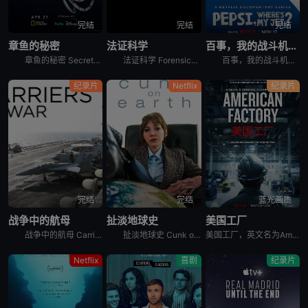
完结
完结
完结
章鱼的秘密
法证科学
百事，我的战斗机呢？
章鱼的秘密 Secrets of the Octopus是2024年澳大利亚,美国纪录片。艾美奖肯定《鲸之谜》制作团队最新力作。 &nbsp; &nbsp; &nbsp; &nbsp; &nbsp
法证科学 Forensics: The Science of Crime是2020年犯罪纪录片。《法证科学》旨在向观众展示法医学是如何帮助破获各类犯罪案件的，通过在法医研究所、大学实验室、研究中心
百事，我的战斗机呢？ Pepsi, Where&#39;s My Jet?是2022年美国历史纪录片。When a 20-year-old attempts to win a fighter je
纪录片
Netflix
纪录片
完结
完结
蓝光画质
战争中的航母
扯淡地球史
美国工厂
战争中的航母 Carriers at War分集剧情：第1集，以实时跟拍的方式，展示了超级航母布什号在阿拉伯海湾战争中的优异表现，以及强大战力背后辛苦和严禁的准备工作。机组人员严苛的修检F/A -
扯淡地球史 Cunk on Earth是2022年英国喜剧纪录片。Follows Philomena Cunk as she comically tells the story of our gr
美国工厂，英文名为American Factory，是2019年上映的美国纪录片电影。
Netflix
喜剧
纪录片