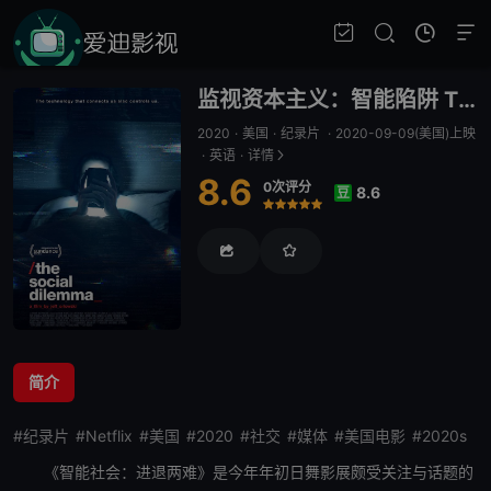
监视资本主义：智能陷阱 THE SOCIAL DILEMMA
2020
·
美国
·
纪录片
·
2020-09-09(美国)上映
·
英语
·
详情
8.6
0次评分
8.6
豆
很差
较差
还行
推荐
力荐
简介
#纪录片
#Netflix
#美国
#2020
#社交
#媒体
#美国电影
#2020s
《智能社会：进退两难》是今年年初日舞影展颇受关注与话题的