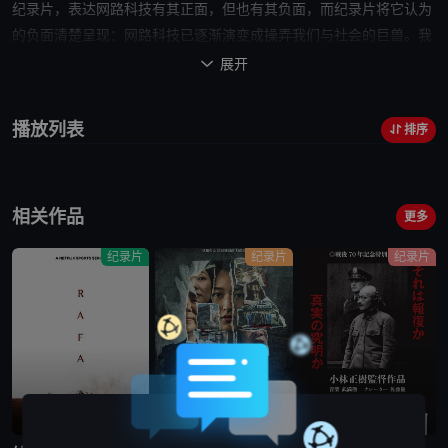
纪录片，表达网路科技有其正面，但也有其负面，而纪录片将它认为
的负面清楚呈现：网路科技已逐渐演变成操弄我们与社会的巨兽。我
们可能都有察觉，我们的生活越来越离不开手机，更精确的说，是手
展开

机上的APP程式──FACEBOOK、Instagram、Twitter、Pinterest、
Google还有Youtube，我们早起第一件事可能都是先查看手机裡面的
播放列表
排序
这些社群网路，睡前最后一件事可能也是如此。《智能社会：进退两
难》是一部挖掘社群网路如何对现代人际关係及社会造成
影响
的纪录
片，它提出很多社群媒体网路造成的问题，更直指我们切身观察到
相关作品
的：人民世界观趋向两极化，社会出现极端政治的倾向，这些问题核
更多
心其实都与数十年网路科技的大跃进息息相关。
纪录片
纪录片
纪录片
已完结
完结
蓝光画质