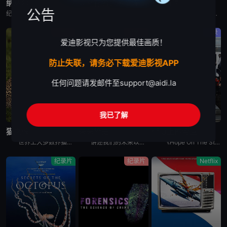
纳达尔
以幸存者之名：深入韩国惨案
东京审判
公告
纪录片《纳达尔》深入探讨了拉斐尔·纳达尔辉煌的网球职业生涯。除了介绍他的比赛表现外，还揭示了他的私人生活、鲜为人知的幕后故事，以及他在 2023 年克服伤病后，在 2024 年重新重返赛场的历程。
纪录片是2023年推出的《以神之名：信仰的背叛》的第二季，此次纪录片将会讲述JMS受害人Maple的近况，还有当年肆意践踏人权的“釜山兄弟福利院”事件以及“至尊派事件”和“三丰百货大楼倒塌惨案”等
围绕着東京审判这一重要历史事件, 本片除了讲述过程外, 更重要的还是提出了一系列国际法法律问题和伦理道德疑问, 如事后法问题, 战争罪的有無, 以及个人辩护和国家辩护的选择和远东国际法庭战犯的选择
纪录片
纪录片
纪录
爱迪影视只为您提供最佳画质！
防止失联，请务必下载爱迪影视APP
任何问题请发邮件至
support@aidi.la
我已了解
完结
完结
完结
猫之魂
未来简史
街道上的希望
世界上大多数养猫的人都能通过宠物的眼睛窥见动物的野性。这部纪录片着眼于家猫和它们的野生表亲们，以及它们的祖先之间，在行为上隐约可见的关联。镜头特别勾勒出这些相似之处，并向所谓的“主人们”（如果猫真
讲述我们的未来以及我们如何重新构想它们。由著名未来学家阿里·瓦拉赫主持，邀请观众踏上一次环游世界的旅程，充满发现、希望和可能性，了解我们今天所处的位置以及接下来会发生什么。将历史、科学和意想不到的
《Hope On The Street》是防弹少年团郑号锡（j-hope）推出的同名舞蹈练习日记内容。讲述j-hope在入伍前访问日本大阪、法国巴黎、美国纽约、韩国首尔和光州，并与当地的舞蹈家通过
纪录片
纪录片
Netflix