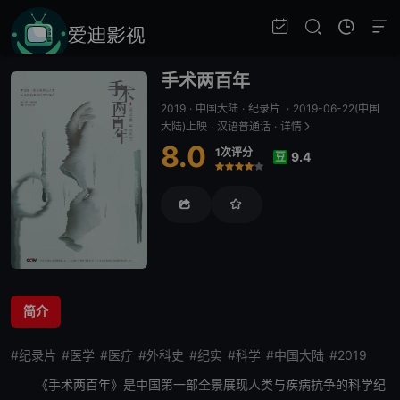
手术两百年
2019
·
中国大陆
·
纪录片
·
2019-06-22(中国
大陆)上映
·
汉语普通话
·
详情
8.0
1次评分
9.4
豆
很差
较差
还行
推荐
力荐
简介
#纪录片
#医学
#医疗
#外科史
#纪实
#科学
#中国大陆
#2019
《
手术两百年
》是中国第一部全景展现人类与疾病抗争的科学纪