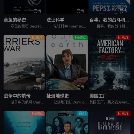
完结
完结
完结
章鱼的秘密
法证科学
百事，我的战斗机呢？
章鱼的秘密 Secrets of the Octopus是2024年澳大利亚,美国纪录片。艾美奖肯定《鲸之谜》制作团队最新力作。 &nbsp; &nbsp; &nbsp; &nbsp; &nbsp
法证科学 Forensics: The Science of Crime是2020年犯罪纪录片。《法证科学》旨在向观众展示法医学是如何帮助破获各类犯罪案件的，通过在法医研究所、大学实验室、研究中心
百事，我的战斗机呢？ Pepsi, Where&#39;s My Jet?是2022年美国历史纪录片。When a 20-year-old attempts to win a fighter je
纪录片
Netflix
纪录片
完结
完结
蓝光画质
战争中的航母
扯淡地球史
美国工厂
战争中的航母 Carriers at War分集剧情：第1集，以实时跟拍的方式，展示了超级航母布什号在阿拉伯海湾战争中的优异表现，以及强大战力背后辛苦和严禁的准备工作。机组人员严苛的修检F/A -
扯淡地球史 Cunk on Earth是2022年英国喜剧纪录片。Follows Philomena Cunk as she comically tells the story of our gr
美国工厂，英文名为American Factory，是2019年上映的美国纪录片电影。
Netflix
喜剧
纪录片