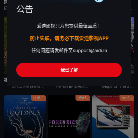
纳达尔
以幸存者之名：深入韩国惨案
东京审判
公告
纪录片《纳达尔》深入探讨了拉斐尔·纳达尔辉煌的网球职业生涯。除了介绍他的比赛表现外，还揭示了他的私人生活、鲜为人知的幕后故事，以及他在 2023 年克服伤病后，在 2024 年重新重返赛场的历程。
纪录片是2023年推出的《以神之名：信仰的背叛》的第二季，此次纪录片将会讲述JMS受害人Maple的近况，还有当年肆意践踏人权的“釜山兄弟福利院”事件以及“至尊派事件”和“三丰百货大楼倒塌惨案”等
围绕着東京审判这一重要历史事件, 本片除了讲述过程外, 更重要的还是提出了一系列国际法法律问题和伦理道德疑问, 如事后法问题, 战争罪的有無, 以及个人辩护和国家辩护的选择和远东国际法庭战犯的选择
纪录片
纪录片
纪录
爱迪影视只为您提供最佳画质！
防止失联，请务必下载爱迪影视APP
任何问题请发邮件至
support@aidi.la
我已了解
完结
完结
完结
猫之魂
未来简史
街道上的希望
世界上大多数养猫的人都能通过宠物的眼睛窥见动物的野性。这部纪录片着眼于家猫和它们的野生表亲们，以及它们的祖先之间，在行为上隐约可见的关联。镜头特别勾勒出这些相似之处，并向所谓的“主人们”（如果猫真
讲述我们的未来以及我们如何重新构想它们。由著名未来学家阿里·瓦拉赫主持，邀请观众踏上一次环游世界的旅程，充满发现、希望和可能性，了解我们今天所处的位置以及接下来会发生什么。将历史、科学和意想不到的
《Hope On The Street》是防弹少年团郑号锡（j-hope）推出的同名舞蹈练习日记内容。讲述j-hope在入伍前访问日本大阪、法国巴黎、美国纽约、韩国首尔和光州，并与当地的舞蹈家通过
纪录片
纪录片
Netflix