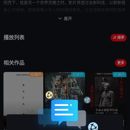
阳西下，就是另一个世界苏醒之时。影片将透过全新科技，以崭新视
角认识地球，探索夜晚少为人知的瑰丽景色，以及动物在夜间的百样
面貌。
展开

播放列表
排序
相关作品
更多
纪录片
纪录片
纪录片
已完结
完结
蓝光画质