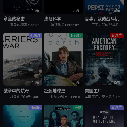
完结
完结
完结
章鱼的秘密
法证科学
百事，我的战斗机呢？
章鱼的秘密 Secrets of the Octopus是2024年澳大利亚,美国纪录片。艾美奖肯定《鲸之谜》制作团队最新力作。 &nbsp; &nbsp; &nbsp; &nbsp; &nbsp
法证科学 Forensics: The Science of Crime是2020年犯罪纪录片。《法证科学》旨在向观众展示法医学是如何帮助破获各类犯罪案件的，通过在法医研究所、大学实验室、研究中心
百事，我的战斗机呢？ Pepsi, Where&#39;s My Jet?是2022年美国历史纪录片。When a 20-year-old attempts to win a fighter je
纪录片
Netflix
纪录片
完结
完结
蓝光画质
战争中的航母
扯淡地球史
美国工厂
战争中的航母 Carriers at War分集剧情：第1集，以实时跟拍的方式，展示了超级航母布什号在阿拉伯海湾战争中的优异表现，以及强大战力背后辛苦和严禁的准备工作。机组人员严苛的修检F/A -
扯淡地球史 Cunk on Earth是2022年英国喜剧纪录片。Follows Philomena Cunk as she comically tells the story of our gr
美国工厂，英文名为American Factory，是2019年上映的美国纪录片电影。
Netflix
喜剧
纪录片