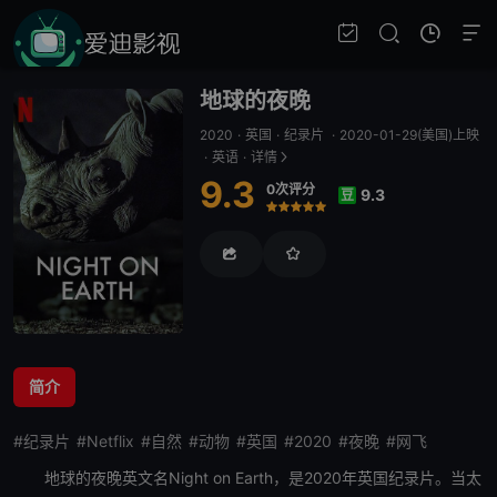
地球的夜晚
2020
·
英国
·
纪录片
·
2020-01-29(美国)上映
·
英语
·
详情
9.3
0次评分
9.3
豆
很差
较差
还行
推荐
力荐
简介
#纪录片
#Netflix
#自然
#动物
#英国
#2020
#夜晚
#网飞
地球的夜晚
英文名Night on Earth，是2020年英国纪录片。当太