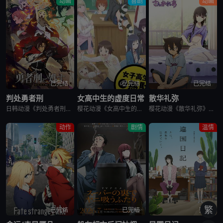
动画
喜剧
动画
已完结
已完结
已完结
判处勇者刑
女高中生的虚度日常
散华礼弥
日韩动漫《判处勇者刑》又名：勇者刑に処す,勇者处刑 惩罚勇者9004队服刑记录,勇者刑に処す 懲罰勇者9004隊刑務記録，讲述了：勇者刑是最严重的刑罚。犯了大罪被判处勇者刑的人，将受到勇者的惩罚。所谓
樱花动漫《女高中生的虚度日常》又名：女子高中生的虚度日常,女高中生的无所事事,女高中生的浪费青春,Wasteful Days of High School Girls,女子高生の無駄づかい，讲述了：性
樱花动漫《散华礼弥》又名Sankarea,僵尸哪有那么萌？(台),さんかれあ,散华礼弥，讲述了：散华礼弥（内田真礼 配音）本该是一个快乐活泼的女孩，可是与亡母过分想象的外貌激发了父亲散华团一郎（石冢运
动作
剧情
温情
繁
已完结
已完结
完结