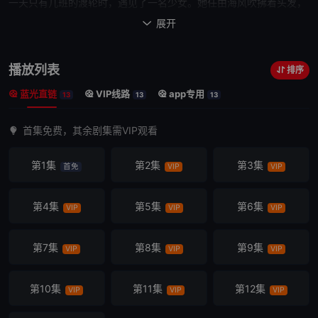
一天
只有几班的渡轮时，遇见了一名少女。她任由海风吹拂着头发，
只是凝视着远方……并非大海也并非
天空
的分界线。回过神来，少女
展开

已经不知去向，羽依里一边因为这件事而困惑，一边前往祖母家。而
亲戚姨妈正在祖母家里整理遗物。羽依里一边帮忙整理充满祖母回忆
播放列表
排序
的遗物，一边因为初次接触的「小岛生活」而困惑，但还是逐渐适应
蓝光直链
VIP线路
app专用
了。与都市生活中从未体验过的自然亲密接触。这种生活仿佛能让人
13
13
13
回想起已经忘记但令人怀念的事物。邂逅了凝视大海的少女。邂逅了
首集免费，其余剧集需VIP观看
寻找神秘蝴蝶的少女。邂逅了寻找回忆和
海盗
船的少女。邂逅了生活
在宁静灯塔的少女。在岛上交到了新的伙伴—— 他心想，要是这个暑
第1集
第2集
第3集
首免
VIP
VIP
假永远不会结束就好了。
第4集
第5集
第6集
VIP
VIP
VIP
第7集
第8集
第9集
VIP
VIP
VIP
第10集
第11集
第12集
VIP
VIP
VIP