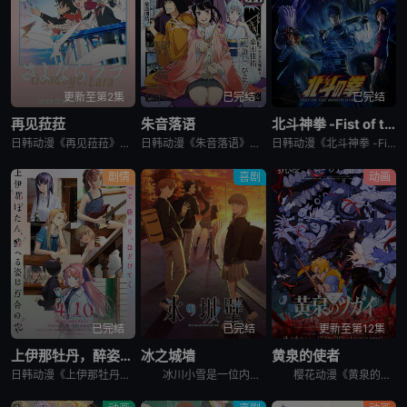
更新至第2集
已完结
已完结
再见菈菈
朱音落语
北斗神拳 -Fist of the North Star-
日韩动漫《再见菈菈》又名：Sayonara Lara,再见,劳拉,さよならララ，讲述了：昔々あるところに、ララという人魚のプリンセスがおりました。海の王である父と、姉たちに愛されて、すくすくと育ちまし
日韩动漫《朱音落语》又名：落语朱音,Akane-banashi,あかね噺，讲述了：朱音从小就非常崇拜身为落语家的父亲，经常在门后偷看父亲练习的模样。然而，父亲参加「真打」晋升测验却遭到无情地逐出师门之
日韩动漫《北斗神拳 -Fist of the North Star-》又名：北⽃之拳 -Fist of the North Star-,北斗の拳 -FIST OF THE NORTH STAR-，讲述
剧情
喜剧
动画
已完结
已完结
更新至第12集
上伊那牡丹，醉姿如百合
冰之城墙
黄泉的使者
日韩动漫《上伊那牡丹，醉姿如百合》又名：Kamiina Botan,Yoeru Sugata wa Yuri no Hana,the Drunken Appearance Is a Lily Flow
冰川小雪是一位内向的学生，她总是向外筑起一道高高的心墙，只跟儿时好友安昙美姫互动。有一天，名叫雨宫凑的男孩，没来由地开始试图打进小雪的心房，扰乱了她平静的生活。 孤僻的小雪、受欢迎的美姫、没有边界
樱花动漫《黄泉的使者》讲述了，月落和亚晨是一对双胞胎兄妹，他们在一个与世隔绝的深山小村落里出生，被称为“分隔夜与昼的双子”。他们拥有获得特殊力量的资格，一场围绕他们的双使战斗也随之展开。 &nbs