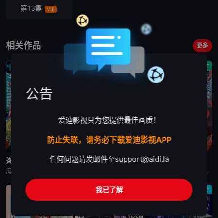
第13集
VIP
相关作品
更多
喜剧
剧情
动作
公告
爱迪影视只为您提供最佳画质！
防止失联，请务必下载爱迪影视APP
更新至第1172集
已完结
更新至第2集
任何问题请发邮件至
support@aidi.la
海贼王
日本三国
我独自盗墓
海贼王是日本动漫。传奇海盗哥尔•D•罗杰在临死前曾留下关于其毕生的财富“OnePiece”的消息，由此引得群雄并起，众海盗们为了这笔传说中的巨额财富展开争夺，各种势力、政权不断交替，整个世界进入了动荡混乱的“大海贼
日韩动漫《日本三国》又名：日本三國，讲述了：令和末期，日本因全球核战影响走向衰败，大量难民涌入，更严重的病毒、大地震、苛政与饥荒接连发生，引发民众暴动，国家体制崩溃，人口锐减至原来的十分之一以下，文明
日韩动漫《我独自盗墓》又名：盗墓王,盗掘王,Tomb Raider King,トウクツオウ,도굴왕，讲述了：2025年，世界各处惊现古墓，获得墓中“宝物”之人便能获得先人的异能，全世界为获得宝物而疯狂
我已了解
动画
剧情
动作