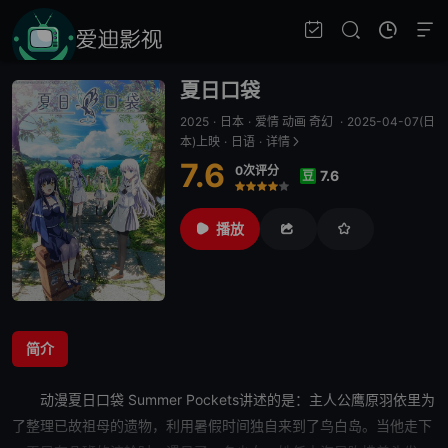
夏日口袋
2025
·
日本
·
爱情 动画 奇幻
·
2025-04-07(日
本)上映
·
日语
·
详情
7.6
0次评分
7.6
豆
很差
较差
还行
推荐
力荐
播放
简介
动漫
夏日口袋
Summer Pockets讲述的是：主人公鹰原羽依里为
了整理已故祖母的遗物，利用暑假时间独自来到了鸟白岛。当他走下