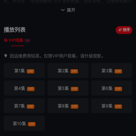
礼，并说道：“我是刚搬到 203 室的佐藤。请多关照。”这便是佐藤小
太郎，他今年四岁，搬来清水公寓一个人生活。他将一把玩具佩剑别
展开

在腰上，进行每日的购物之旅。成熟又天真的小太郎，用他聪慧的方
式感染着周围的人。这是关于一个四岁男孩的故事，他决定坚强起
播放列表
排序
来，直到自己能和父母一起生活的那天到来。
VIP线路
10
因运维费用较高，仅限VIP用户观看，请升级观影。
第1集
第2集
第3集
VIP
VIP
VIP
第4集
第5集
第6集
VIP
VIP
VIP
第7集
第8集
第9集
VIP
VIP
VIP
第10集
VIP