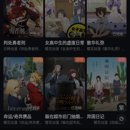
已完结
已完结
已完结
判处勇者刑
女高中生的虚度日常
散华礼弥
日韩动漫《判处勇者刑》又名：勇者刑に処す,勇者处刑 惩罚勇者9004队服刑记录,勇者刑に処す 懲罰勇者9004隊刑務記録，讲述了：勇者刑是最严重的刑罚。犯了大罪被判处勇者刑的人，将受到勇者的惩罚。所谓
樱花动漫《女高中生的虚度日常》又名：女子高中生的虚度日常,女高中生的无所事事,女高中生的浪费青春,Wasteful Days of High School Girls,女子高生の無駄づかい，讲述了：性
樱花动漫《散华礼弥》又名Sankarea,僵尸哪有那么萌？(台),さんかれあ,散华礼弥，讲述了：散华礼弥（内田真礼 配音）本该是一个快乐活泼的女孩，可是与亡母过分想象的外貌激发了父亲散华团一郎（石冢运
动作
剧情
温情
繁
已完结
已完结
完结
命运/奇异赝品
躲在超市后门抽烟的两人
异国日记

樱花动漫《命运/奇异赝品》讲述了，魔术师与英灵为夺取能如愿所偿的愿望机“圣杯”而展开圣杯战争。日本的第五次圣杯战争结束后的几年，在美国西部的城市雪原市被观测到有新的圣杯战争预兆，集结的魔术师与英灵……
樱花动漫《躲在超市后门抽烟的两人》讲述了，每天过着社畜生活的上班族佐佐木，唯一的慰藉就是常去超市的收银员山田。某天疲惫不堪的他再次前往超市寻求治愈，却发现山田刚好不在。郁闷的他试图通过抽烟缓解压力，却
樱花动漫《异国日记》讲述了，少女小说家的高代槙生在姐姐夫妇的葬礼上，面对被亲戚们互相推诿的姐姐的遗孤·朝无法视而不见，顺势决定收养她。但是把侄女带回去之后，不善交际的槙生才发现自己不适合和谁一起生