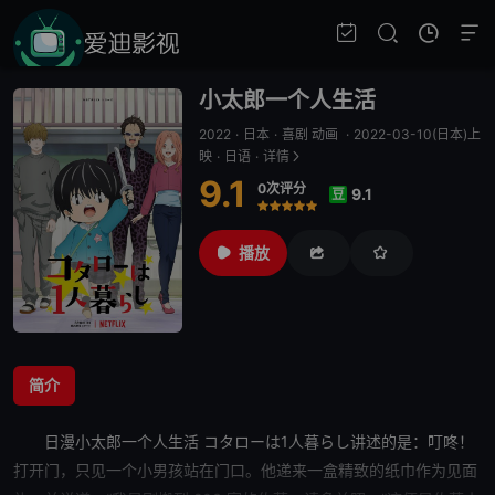
小太郎一个人生活
2022
·
日本
·
喜剧 动画
·
2022-03-10(日本)上
映
·
日语
·
详情
9.1
0次评分
9.1
豆
很差
较差
还行
推荐
力荐
播放
简介
日漫
小太郎一个人生活
コタローは1人暮らし讲述的是：叮咚！
打开门，只见一个小男孩站在门口。他递来一盒精致的纸巾作为见面