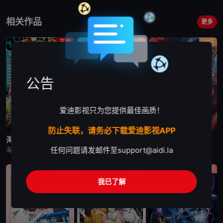
相关作品
更多
喜剧
剧情
动作
公告
爱迪影视只为您提供最佳画质！
更新至第1171集
已完结
更新至第2集
防止失联，请务必下载爱迪影视APP
海贼王
日本三国
我独自盗墓
任何问题请发邮件至
support@aidi.la
海贼王是日本动漫。传奇海盗哥尔•D•罗杰在临死前曾留下关于其毕生的财富“OnePiece”的消息，由此引得群雄并起，众海盗们为了这笔传说中的巨额财富展开争夺，各种势力、政权不断交替，整个世界进入了动荡混乱的“大海贼
日韩动漫《日本三国》又名：日本三國，讲述了：令和末期，日本因全球核战影响走向衰败，大量难民涌入，更严重的病毒、大地震、苛政与饥荒接连发生，引发民众暴动，国家体制崩溃，人口锐减至原来的十分之一以下，文明
日韩动漫《我独自盗墓》又名：盗墓王,盗掘王,Tomb Raider King,トウクツオウ,도굴왕，讲述了：2025年，世界各处惊现古墓，获得墓中“宝物”之人便能获得先人的异能，全世界为获得宝物而疯狂
动画
剧情
动作
我已了解