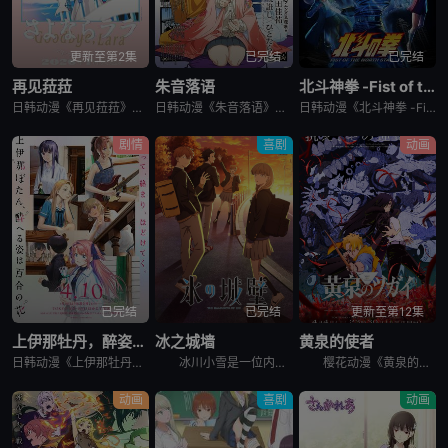
更新至第2集
已完结
已完结
再见菈菈
朱音落语
北斗神拳 -Fist of the North Star-
日韩动漫《再见菈菈》又名：Sayonara Lara,再见,劳拉,さよならララ，讲述了：昔々あるところに、ララという人魚のプリンセスがおりました。海の王である父と、姉たちに愛されて、すくすくと育ちまし
日韩动漫《朱音落语》又名：落语朱音,Akane-banashi,あかね噺，讲述了：朱音从小就非常崇拜身为落语家的父亲，经常在门后偷看父亲练习的模样。然而，父亲参加「真打」晋升测验却遭到无情地逐出师门之
日韩动漫《北斗神拳 -Fist of the North Star-》又名：北⽃之拳 -Fist of the North Star-,北斗の拳 -FIST OF THE NORTH STAR-，讲述
剧情
喜剧
动画
已完结
已完结
更新至第12集
上伊那牡丹，醉姿如百合
冰之城墙
黄泉的使者
日韩动漫《上伊那牡丹，醉姿如百合》又名：Kamiina Botan,Yoeru Sugata wa Yuri no Hana,the Drunken Appearance Is a Lily Flow
冰川小雪是一位内向的学生，她总是向外筑起一道高高的心墙，只跟儿时好友安昙美姫互动。有一天，名叫雨宫凑的男孩，没来由地开始试图打进小雪的心房，扰乱了她平静的生活。 孤僻的小雪、受欢迎的美姫、没有边界
樱花动漫《黄泉的使者》讲述了，月落和亚晨是一对双胞胎兄妹，他们在一个与世隔绝的深山小村落里出生，被称为“分隔夜与昼的双子”。他们拥有获得特殊力量的资格，一场围绕他们的双使战斗也随之展开。 &nbs
动画
喜剧
动画