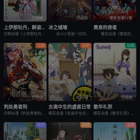
已完结
已完结
更新至第12集
上伊那牡丹，醉姿如百合
冰之城墙
黄泉的使者
日韩动漫《上伊那牡丹，醉姿如百合》又名：Kamiina Botan,Yoeru Sugata wa Yuri no Hana,the Drunken Appearance Is a Lily Flow
冰川小雪是一位内向的学生，她总是向外筑起一道高高的心墙，只跟儿时好友安昙美姫互动。有一天，名叫雨宫凑的男孩，没来由地开始试图打进小雪的心房，扰乱了她平静的生活。 孤僻的小雪、受欢迎的美姫、没有边界
樱花动漫《黄泉的使者》讲述了，月落和亚晨是一对双胞胎兄妹，他们在一个与世隔绝的深山小村落里出生，被称为“分隔夜与昼的双子”。他们拥有获得特殊力量的资格，一场围绕他们的双使战斗也随之展开。 &nbs
动画
喜剧
动画
已完结
已完结
已完结
判处勇者刑
女高中生的虚度日常
散华礼弥
日韩动漫《判处勇者刑》又名：勇者刑に処す,勇者处刑 惩罚勇者9004队服刑记录,勇者刑に処す 懲罰勇者9004隊刑務記録，讲述了：勇者刑是最严重的刑罚。犯了大罪被判处勇者刑的人，将受到勇者的惩罚。所谓
樱花动漫《女高中生的虚度日常》又名：女子高中生的虚度日常,女高中生的无所事事,女高中生的浪费青春,Wasteful Days of High School Girls,女子高生の無駄づかい，讲述了：性
樱花动漫《散华礼弥》又名Sankarea,僵尸哪有那么萌？(台),さんかれあ,散华礼弥，讲述了：散华礼弥（内田真礼 配音）本该是一个快乐活泼的女孩，可是与亡母过分想象的外貌激发了父亲散华团一郎（石冢运
动作
剧情
温情