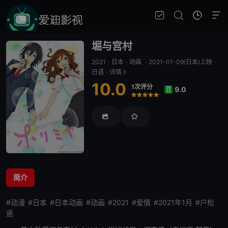
堀与宫村
2021
·
日本
·
动画
·
2021-01-09(日本)上映
·
日语
·
详情
10.0
1次评分
9.0
豆
很差
较差
还行
推荐
力荐
简介
#动漫
#日本
#日本动画
#动画
#2021
#爱情
#2021年1月
#户松
遥