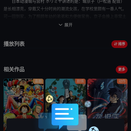
日本动漫
堀与宫村
ホリミヤ讲述的是：堀京子（户松遥 配音）
是长相漂亮，穿戴又十分时尚的潮流
女孩
，在学校里颇有一番人气。
可一回到家，为了照顾年幼的弟弟和方便做家务，京子会换上非常土
气的居家服，常年不在家的
母亲
让京子在不知不觉中扮演了代替者的
展开

角色，但这样地味的一面，可千万不能让学校的同学们知道啊！
一
天
，一个 耳朵上打满了耳洞的刺青男敲响了京子家的大门，穿着居家
播放列表
排序
服的京子去看们，让她没有想到的是，眼前这个潮男，竟然是平日里
在班上被评价为宅男的宫村伊澄（内山昂辉 配音），原来宫村和京子
一样，过着隐秘的双
重生
活。以弟弟为契机，宫村开始频繁的拜访京
相关作品
子家，两人以
他们
的真面目相对，心与心之间的距离逐渐缩短。
更多
喜剧
剧情
动作
更新至第1171集
已完结
更新至第2集