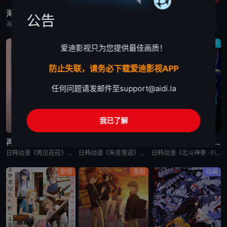
海贼王
日本三国
我独自盗墓
公告
海贼王是日本动漫。传奇海盗哥尔•D•罗杰在临死前曾留下关于其毕生的财富“OnePiece”的消息，由此引得群雄并起，众海盗们为了这笔传说中的巨额财富展开争夺，各种势力、政权不断交替，整个世界进入了动荡混乱的“大海贼
日韩动漫《日本三国》又名：日本三國，讲述了：令和末期，日本因全球核战影响走向衰败，大量难民涌入，更严重的病毒、大地震、苛政与饥荒接连发生，引发民众暴动，国家体制崩溃，人口锐减至原来的十分之一以下，文明
日韩动漫《我独自盗墓》又名：盗墓王,盗掘王,Tomb Raider King,トウクツオウ,도굴왕，讲述了：2025年，世界各处惊现古墓，获得墓中“宝物”之人便能获得先人的异能，全世界为获得宝物而疯狂
动画
剧情
动作
爱迪影视只为您提供最佳画质！
防止失联，请务必下载爱迪影视APP
任何问题请发邮件至
support@aidi.la
我已了解
更新至第2集
已完结
已完结
再见菈菈
朱音落语
北斗神拳 -Fist of the North Star-
日韩动漫《再见菈菈》又名：Sayonara Lara,再见,劳拉,さよならララ，讲述了：昔々あるところに、ララという人魚のプリンセスがおりました。海の王である父と、姉たちに愛されて、すくすくと育ちまし
日韩动漫《朱音落语》又名：落语朱音,Akane-banashi,あかね噺，讲述了：朱音从小就非常崇拜身为落语家的父亲，经常在门后偷看父亲练习的模样。然而，父亲参加「真打」晋升测验却遭到无情地逐出师门之
日韩动漫《北斗神拳 -Fist of the North Star-》又名：北⽃之拳 -Fist of the North Star-,北斗の拳 -FIST OF THE NORTH STAR-，讲述
剧情
喜剧
动画