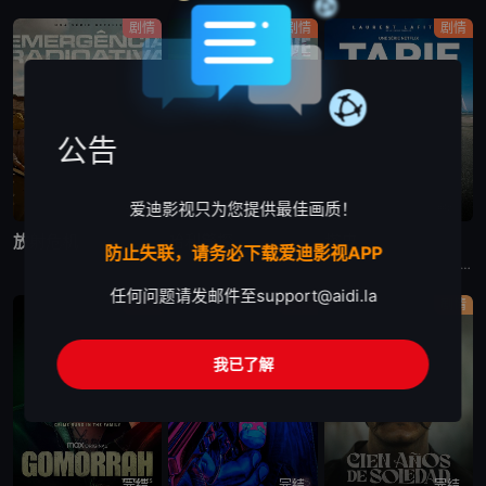
剧情
剧情
剧情
公告
爱迪影视只为您提供最佳画质！
完结
完结
完结
放射危机
哈利警探
塔皮
防止失联，请务必下载爱迪影视APP
在这部灵感来自真实事件的剧集中，物理学家和医生争分夺秒，试图控制大规模放射性灾难，拯救数千人的生命。
剧集《哈利警探》讲述了：奥斯陆发生一系列仪式性谋杀案 ，一位才华横溢的侦探必须解开错综复杂的谜团，克服腐败和自身的心魔，才能抓住凶手。
法国电视剧塔皮 Tapie讲述的是：伯纳德·塔皮，一个野心勃勃的工人阶级男人，成为了法国最具争议的公众人物之一。本剧是关于他的传记历史片
任何问题请发邮件至
support@aidi.la
剧情
喜剧
剧情
我已了解
完结
完结
完结