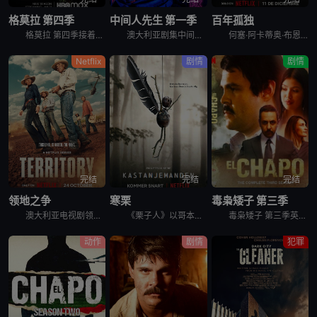
格莫拉 第四季
中间人先生 第一季
百年孤独
格莫拉 第四季接着第三季出乎意料的结局，在第四季，杰尼和帕特莉西娅必须建立新的权力制衡体系，与此同时，恩佐和瓦莱里奥需要巩固他们的帮派在那不勒斯市中心的统治地位。他们两方都将面临新的威胁与敌人。为
澳大利亚剧集中间人先生 第一季英文名为Mr Inbetween Season 1，Scott Ryan主创兼主演﹑Nash Edgerton执导的喜剧《中间人先生 Mr Inbetween》获FX
何塞·阿卡蒂奥·布恩迪亚和乌苏拉·伊瓜兰这对表兄妹不顾父母的反对结婚了，他们离开了村庄，踏上了寻找新家园的漫长旅程。在朋友和冒险家的陪伴下，他们最终在一条有史前石头的河岸旁建立了一座乌托邦小镇，并
Netflix
剧情
剧情
完结
完结
完结
领地之争
寒栗
毒枭矮子 第三季
澳大利亚电视剧领地之争 Territory讲述的是：世界上最大的养牛场没有明确的继任者，而代际冲突可能会导致劳森家族的分裂。察觉到这个曾经盛大的王朝正在衰落后，澳大利亚内地最大的几伙势力（敌对的牛
《栗子人》以哥本哈根宁静的郊外为背景，在十月份一个狂风大作的早晨，警察发现了一件恐怖的事情。一名年轻女子在操场被残忍谋杀，并且她的一只手不见了。她的身旁放了一个用栗子做成的小人。雄心勃勃的年轻侦探
毒枭矮子 第三季英文名为El Chapo Season 3，是2018年墨西哥剧情剧集。The DEA is alarmed by the expansive growth of El Chapo
动作
剧情
犯罪