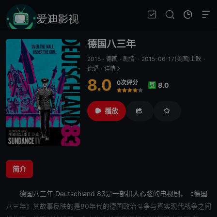
德国八三年
2015
·
德国
·
剧情
·
2015-06-17(美国)上映
·
德语
·
详情
8.0
0次评分
8.0
豆
很差
较差
还行
推荐
力荐
播放
简介
德国八三年
Deutschland 83是一部扣人心弦的电视剧，《
德国
八三年
》其故事反映的是80年代的德国政治斗争与真实现代战争之间