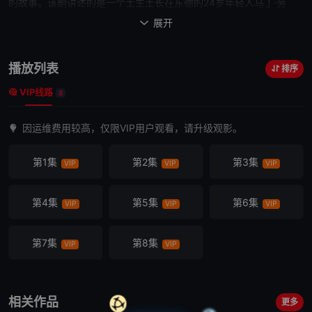
的故事。该剧讲述的是一个土生土长在东德的24岁年轻人马丁·劳
赫，被强制派往西德做民主德国国家安全局的
秘密
间谍
。隐姓埋名于
展开

西德陆军之中，他必须搜集所有关于北约军事战略的机密。万事开头
难，进展并非像他想象那样顺利，他所遇到的每一个人都深藏不可告
播放列表
排序
人的
秘密
……
VIP线路
8
因运维费用较高，仅限VIP用户观看，请升级观影。
第1集
第2集
第3集
VIP
VIP
VIP
第4集
第5集
第6集
VIP
VIP
VIP
第7集
第8集
VIP
VIP
相关作品
更多