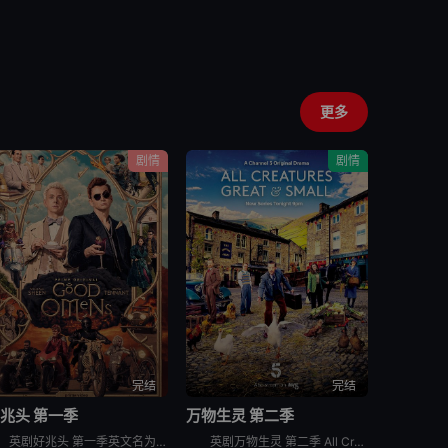
更多
剧情
剧情
完结
完结
兆头 第一季
万物生灵 第二季
英剧好兆头 第一季英文名为Good Omens Season 1，讲述的是：亚茨拉斐尔（麦克·辛 Michael Sheen 饰）是守卫城门的天使，而克劳利（大卫·田纳特 David Tennan
英剧万物生灵 第二季 All Creatures Great and Small Season 2，讲述一个年轻兽医给乡间小动物们治病过程中发生的那些美好温情的故事。