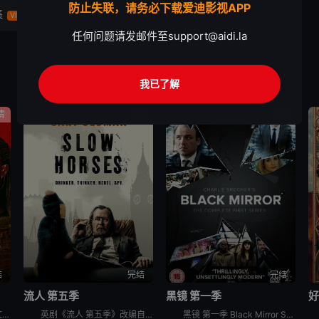
防止失联，请务必下载爱迪影视APP
集
VIP
任何问题请发邮件至
support@aidi.la
我已了解
情
剧情
剧情
结
完结
完结
流人 第五季
黑镜 第一季
好
英剧豺狼的日子 第一季英文名为：The Day of the Jackal Season 1，是基于Frederick Forsyth的同名小说和1973年同名改编电影创作。“豺狼”（埃迪·雷德梅
英剧《流人 第五季》改编自Mick Herron所著小说系列的第五本《London Rules》。科技宅Roddy Ho有了一个魅力四射的新女友，而大家都对此持怀疑态度。当一系列越来越离奇的事件在
黑镜 第一季 Black Mirror Season 1是2011年剧情,科幻,惊悚英剧。这部英国迷你剧由3个各自独立的故事组成，彼此间并没有直接联系，但都以极端的黑色幽默讽刺和探讨了科技对人类生