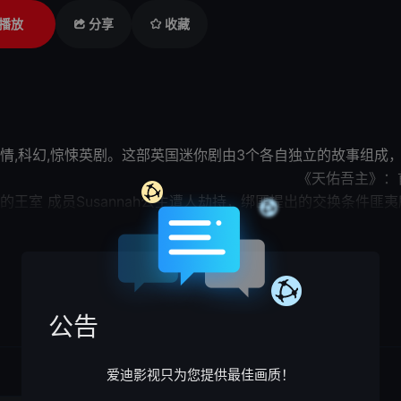
播放
分享
收藏
 1是2011年剧情,科幻,惊悚英剧。这部英国迷你剧由3个各自独立的
佑吾主》：首相Michael Callow（罗
王室 成员Susannah公主遭人劫持，绑匪提出的交换条件
《一千五百万的价值》：在未来世界，
展开

行尸走肉的Bing（丹尼尔·卡卢亚 Daniel Kaluuya 
Findlay 饰）登上选秀舞台，却被Abi沦为
公告
爱迪影视只为您提供最佳画质！