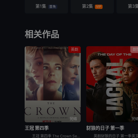
第1集
第2集
第3
首免
VIP
相关作品
英剧
剧
完结
完
王冠 第四季
豺狼的日子 第一季
王冠 第四季 The Crown Season 4涵盖1977年到1990年的事件，撒切尔夫人和戴安娜正式登场。1970年代来到尾声，英女王伊丽莎白 (Olivia Colman)一家煞费苦心为年