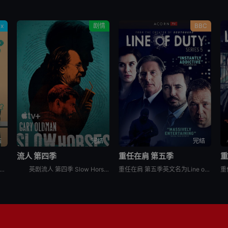
ix
剧情
BBC
结
完结
完结
流人 第四季
重任在肩 第五季
重
跳漏一拍 第一季 Heartstopper Season 1讲述的是：男孩与男孩相遇、成为朋友并坠入爱河。
英剧流人 第四季 Slow Horses Season 4改编自原著系列中的第四本《Spook Street》。一场爆炸拉开序幕，随之引爆了一系列惊人的秘密，动摇了Slough House本就不太
重任在肩 第五季英文名为Line of Duty Season 5，是2019年上映的英剧。一批毒品在警方押运途中被一伙蒙面歹徒劫夺，三名随行警员被害，种种迹象显示警方内部有人走漏消息。蒙面团伙的首领JohnCorbett成了AC-12的新一任对手，但他还有不为人知的另一重身份……