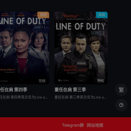
英剧
英剧
完结
完结
任在肩 第四季
重任在肩 第三季
繁
重任在肩 第四季英文名为Line of Duty Season 4，是2017年上映的英剧。总督察RozHuntley刚刚侦破一起连环谋杀案，成功抓获一名连环凶手。然而法医官TimIfield却找到反腐小组AC-12，提出Roz在侦破过程中刻意忽略了对嫌疑人有利的证据，这起案件可能是一起
重任在肩 第三季英文名为Line of Duty Season 3，是2016年的英剧。特警小组长官DannyWaldron在一次行动中击毙了一名犯罪嫌疑人，他和队员一致声称此举是出于自卫，但反腐小组AC-12的主管却认为这是一起蓄意杀人事件。随着调查深入，更多意想不到的真相浮出水面

Telegram群
网站地图