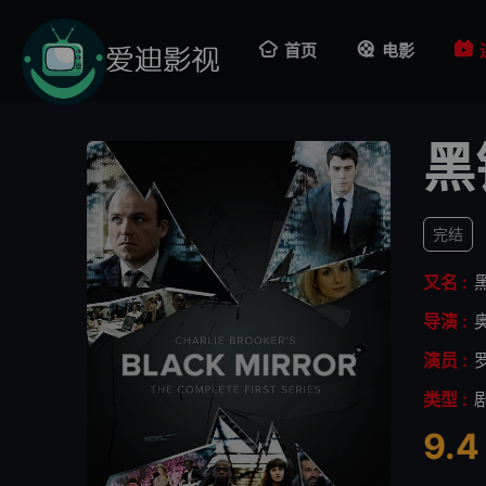
首页
电影
黑
完结
又名 :
导演 :
演员 :
类型 :
9.4
很差
较