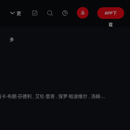

APP下
更
载
多
西卡·布朗·芬德利
,
艾伦·里奇
,
保罗·帕波维尔
,
汤姆·库伦