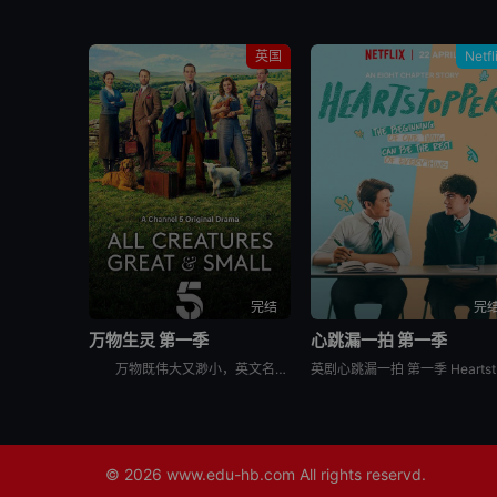
英国
Netfl
完结
完
万物生灵 第一季
心跳漏一拍 第一季
万物既伟大又渺小，英文名为All Creatures Great and Small，是2020年上映的英国剧情影视。聚焦一个年轻的兽医去乡间的经历，有许多好笑、温馨、可爱的小事，哈利笔下的动物和
英剧心
© 2026
www.edu-hb.com
All rights reservd.