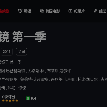
连续剧
动漫
韩国电影
纪录片
综艺
镜 第一季
2011
英国
黑镜子 第一季
奥图·巴瑟赫斯特
,
尤洛斯·林
,
布莱恩·威尔许
罗里·金尼尔
,
鲁伯特·艾弗雷特
,
丹尼尔·卡卢亚
,
托比·凯贝尔
,
杰
剧情
,
科幻
,
惊悚
0次评分
9.4
豆
差
还行
推荐
力荐