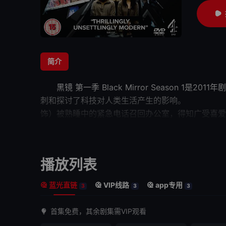
简介
黑镜 第一季
Black Mirror Season
刺和探讨了科技对人类生活产生的
影响
。 《天
饰）被熟睡中的紧急电话召回办公室，得知广受喜爱的
在强大的
社交网络
民意压力下就范。 
流，依靠日复一日骑自行车赚取赖以为生的消费点数。不甘做
朗-芬德利 Jessica Brown-
播放列表
蓝光直链
VIP线路
app专用
3
3
3
首集免费，其余剧集需VIP观看