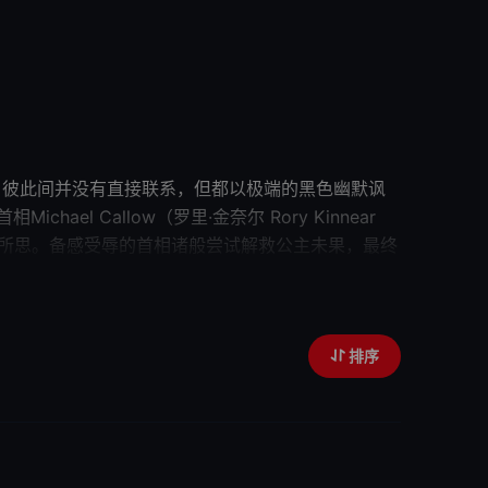
故事组成，彼此间并没有直接联系，但都以极端的黑色幽默讽
里·金奈尔 Rory Kinnear
匪夷所思。备感受辱的首相诸般尝试解救公主未果，最终
衣着统一的人们只通过虚拟网络交
饰）倾尽自己所有点数帮助天籁般歌声的Abi（杰西卡·布
艳星的事实深深打击。 《你的全部历...
排序