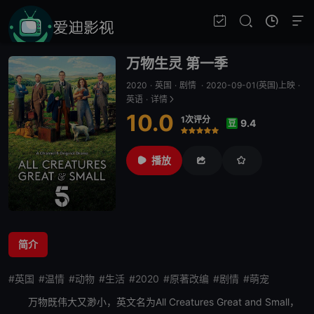
万物生灵 第一季
2020
·
英国
·
剧情
·
2020-09-01(英国)上映
·
英语
·
详情
10.0
1次评分
9.4
豆
很差
较差
还行
推荐
力荐
播放
简介
#英国
#温情
#动物
#生活
#2020
#原著改编
#剧情
#萌宠
万物既伟大又渺小，英文名为All Creatures Great and Small，