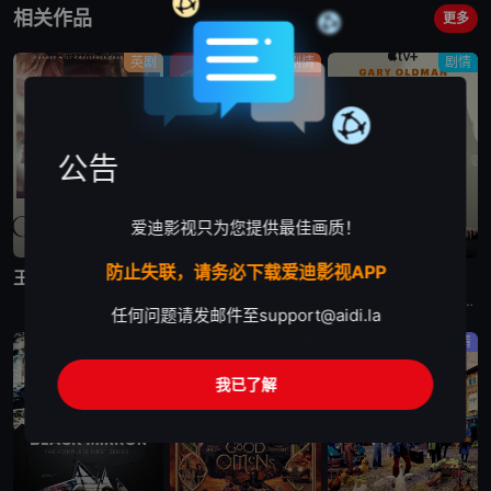
相关作品
更多
英剧
剧情
剧情
公告
爱迪影视只为您提供最佳画质！
完结
完结
完结
防止失联，请务必下载爱迪影视APP
王冠 第四季
豺狼的日子 第一季
流人 第五季
王冠 第四季 The Crown Season 4涵盖1977年到1990年的事件，撒切尔夫人和戴安娜正式登场。1970年代来到尾声，英女王伊丽莎白 (Olivia Colman)一家煞费苦心为年
英剧豺狼的日子 第一季英文名为：The Day of the Jackal Season 1，是基于Frederick Forsyth的同名小说和1973年同名改编电影创作。“豺狼”（埃迪·雷德梅
英剧《流人 第五季》改编自Mick Herron所著小说系列的第五本《London Rules》。科技宅Roddy Ho有了一个魅力四射的新女友，而大家都对此持怀疑态度。当一系列越来越离奇的事件在
任何问题请发邮件至
support@aidi.la
剧情
剧情
剧情
我已了解