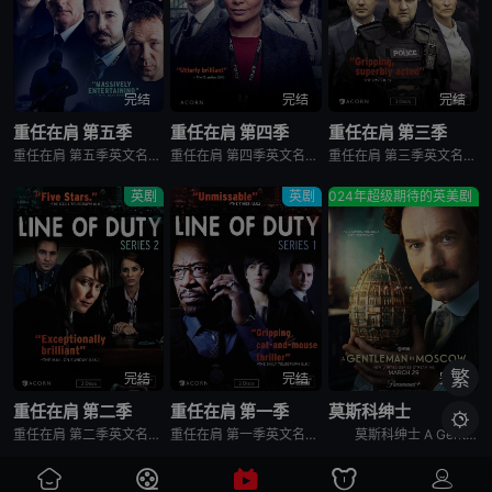
完结
完结
完结
重任在肩 第五季
重任在肩 第四季
重任在肩 第三季
重任在肩 第五季英文名为Line of Duty Season 5，是2019年上映的英剧。一批毒品在警方押运途中被一伙蒙面歹徒劫夺，三名随行警员被害，种种迹象显示警方内部有人走漏消息。蒙面团伙的首领JohnCorbett成了AC-12的新一任对手，但他还有不为人知的另一重身份……
重任在肩 第四季英文名为Line of Duty Season 4，是2017年上映的英剧。总督察RozHuntley刚刚侦破一起连环谋杀案，成功抓获一名连环凶手。然而法医官TimIfield却找到反腐小组AC-12，提出Roz在侦破过程中刻意忽略了对嫌疑人有利的证据，这起案件可能是一起
重任在肩 第三季英文名为Line of Duty Season 3，是2016年的英剧。特警小组长官DannyWaldron在一次行动中击毙了一名犯罪嫌疑人，他和队员一致声称此举是出于自卫，但反腐小组AC-12的主管却认为这是一起蓄意杀人事件。随着调查深入，更多意想不到的真相浮出水面
英剧
英剧
2024年超级期待的英美剧
繁
完结
完结
完结
重任在肩 第二季
重任在肩 第一季
莫斯科绅士

重任在肩 第二季英文名为Line of Duty Season 2，是2014年上映的英剧。一个受保护的证人在转移途中遭伏击，三名在场警察被杀害，负责这次转移的探长LindsayDenton很快被怀疑串通罪犯，反贪组在调查Denton的同时，也在寻找真凶，但是事情似乎并不简单……
重任在肩 第一季英文名为Line of Duty Season 1，是2012年剧情英剧。在一次反恐行动中，由于情报失误，英国特警部队误杀了一名怀抱孩子的中东移民，负责行动队的首长决定将这宗丑闻彻底抹去，遂找来了知道真相的队员们统一口径，录制假口供。刑侦队长史蒂夫（马丁·康普斯顿Mar
莫斯科绅士 A Gentleman in Moscow是2024年剧情,惊悚,历史英剧。《莫斯科绅士》讲述的是：在俄国革命的余波中，Alexander Rostov伯爵发现自己光鲜亮丽的过去将他置