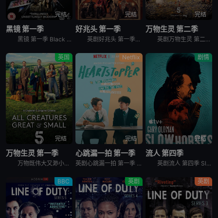
完结
完结
完结
黑镜 第一季
好兆头 第一季
万物生灵 第二季
黑镜 第一季 Black Mirror Season 1是2011年剧情,科幻,惊悚英剧。这部英国迷你剧由3个各自独立的故事组成，彼此间并没有直接联系，但都以极端的黑色幽默讽刺和探讨了科技对人类生
英剧好兆头 第一季英文名为Good Omens Season 1，讲述的是：亚茨拉斐尔（麦克·辛 Michael Sheen 饰）是守卫城门的天使，而克劳利（大卫·田纳特 David Tennan
英剧万物生灵 第二季 All Creatures Great and Small Season 2，讲述一个年轻兽医给乡间小动物们治病过程中发生的那些美好温情的故事。
英国
Netflix
剧情
完结
完结
完结
万物生灵 第一季
心跳漏一拍 第一季
流人 第四季
万物既伟大又渺小，英文名为All Creatures Great and Small，是2020年上映的英国剧情影视。聚焦一个年轻的兽医去乡间的经历，有许多好笑、温馨、可爱的小事，哈利笔下的动物和
英剧心跳漏一拍 第一季 Heartstopper Season 1讲述的是：男孩与男孩相遇、成为朋友并坠入爱河。
英剧流人 第四季 Slow Horses Season 4改编自原著系列中的第四本《Spook Street》。一场爆炸拉开序幕，随之引爆了一系列惊人的秘密，动摇了Slough House本就不太
BBC
英剧
英剧