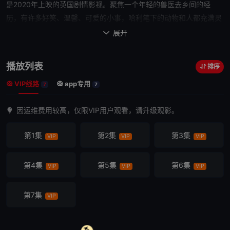
是2020年上映的英国剧情影视。聚焦一个年轻的兽医去乡间的经
历，有许多好笑、温馨、可爱的小事，哈利笔下的动物和人都充满灵
性，给人春风拂面般的感触。1970年代曾被拍成多部影视作品。
展开

播放列表
排序
VIP线路
app专用
7
7
因运维费用较高，仅限VIP用户观看，请升级观影。
第1集
第2集
第3集
VIP
VIP
VIP
第4集
第5集
第6集
VIP
VIP
VIP
第7集
VIP