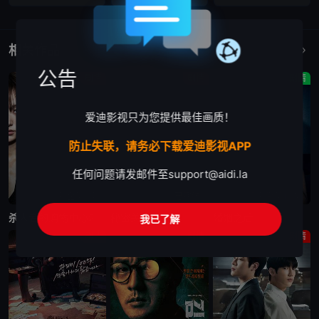
相关作品
更多
公告
剧情
剧情
剧情
爱迪影视只为您提供最佳画质！
防止失联，请务必下载爱迪影视APP
任何问题请发邮件至
support@aidi.la
更新至第6集
已完结
更新至第10集
杀人者的购物中心2
秘密关系
婚姻之后
我已了解
剧情
剧情
剧情