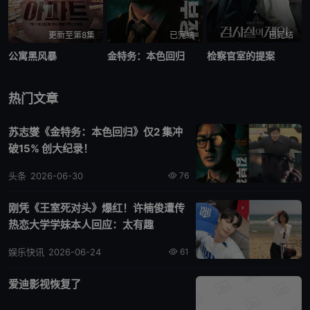
更新至第8集
已完结
已完结
公寓黑风暴
金特务：本色回归
检察官室的提案
热门文章
苏志燮《金特务：本色回归》仅2 集冲
破15% 创大纪录！
头条
2026-06-30
76
刚凭《王室死对头》爆红！许楠俊遭传
热恋大学学妹本人回应：太有趣
娱乐快讯
2026-06-24
61
爱迪影视恢复了