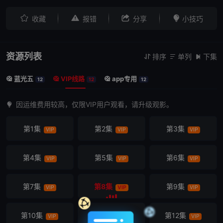




收藏
报错
分享
小技巧
资源列表
排序
单列
下集



蓝光五
VIP线路
app专用



12
12
12
因运维费用较高，仅限VIP用户观看，请升级观影。
第1集
第2集
第3集
VIP
VIP
VIP
第4集
第5集
第6集
VIP
VIP
VIP
第7集
第8集
第9集
VIP
VIP
VIP
第10集
第11集
第12集
VIP
VIP
VIP