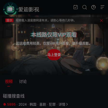
提示
不要轻易相信视频中的广告，谨防上当受骗!
提示
如果无法播放请重新刷新页面，或者切换线路。
提示
视频载入速度跟网速有关，请耐心等待几秒钟。
提示
不要轻易相信视频中的广告，谨防上当受骗!
本线路仅限VIP观看
因运维费用较高，仅限VIP用户观看，请升级观影。
马上登录
视频
讨论
碰撞搜查线
5895
·
2024
·
韩国
·
喜剧
·
犯罪
·
详情

