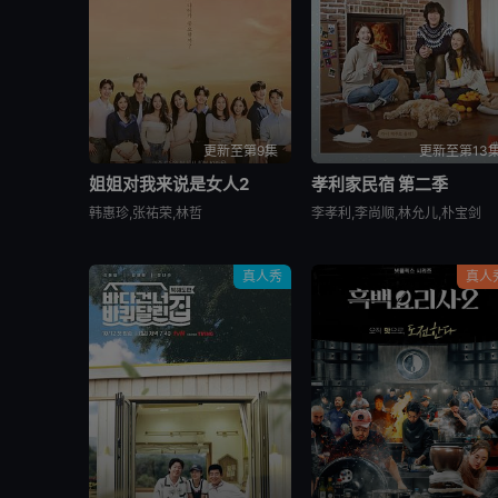
更新至第9集
更新至第13
姐姐对我来说是女人2
孝利家民宿 第二季
韩惠珍,张祐荣,林哲
李孝利,李尚顺,林允儿,朴宝剑
真人秀
真人