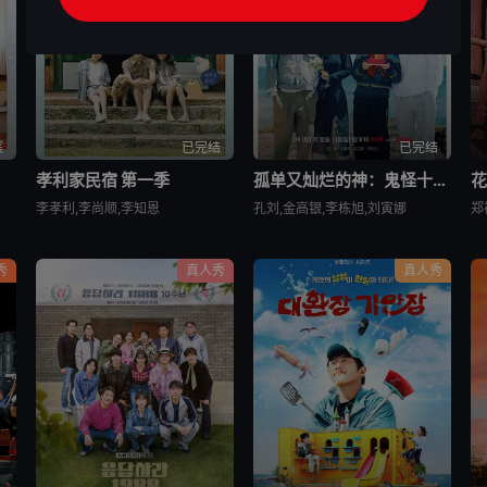
集
已完结
已完结
孝利家民宿 第一季
孤单又灿烂的神：鬼怪十周年特辑
花
李孝利,李尚顺,李知恩
孔刘,金高银,李栋旭,刘寅娜
郑
秀
真人秀
真人秀