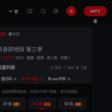

APP下
更
载
视频
讨论
多
单身即地狱 第三季
12504
·
2023
·
韩国
·
爱情
·
真人秀
·
详情


资源列表
排序
单列
下集



蓝光四
VIP线路
app专用



11
11
11
因运维费用较高，仅限VIP用户观看，请升级观影。
第1集
第2集
第3集
VIP
VIP
VIP