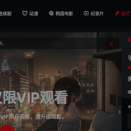
钟。
连续剧
动漫
韩国电影
纪录片
综艺
路。
钟。
限VIP观看

VIP用户观看，请升级观影。