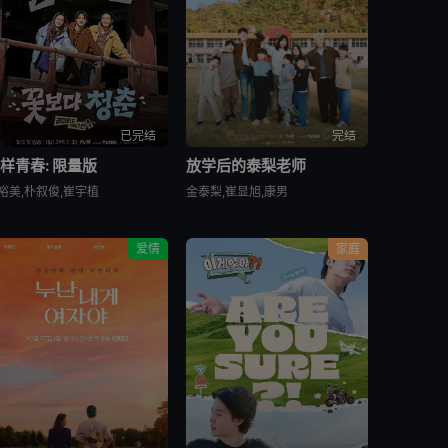
已完结
完结
样青春: 限量版
放学后的泰梨老师
裕美,朴叙俊,崔宇植
金泰梨,崔显旭,康男
爱情
家庭