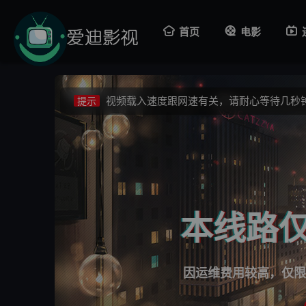
视频载入速度跟网速有关，请耐心等待几秒
提示
首页
电影
不要轻易相信视频中的广告，谨防上当受骗!
提示
如果无法播放请重新刷新页面，或者切换线
提示
视频载入速度跟网速有关，请耐心等待几秒
提示
不要轻易相信视频中的广告，谨防上当受骗!
提示
本线路仅
因运维费用较高，仅限