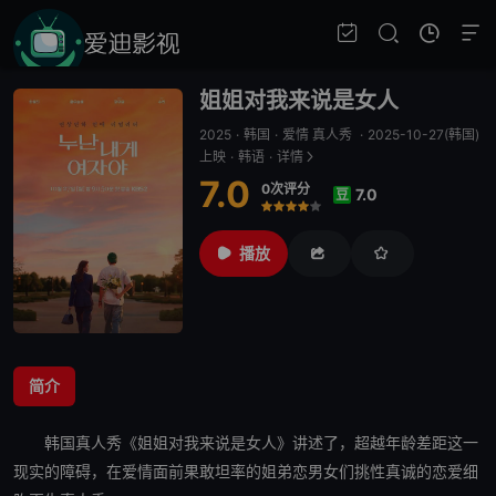
姐姐对我来说是女人
2025
·
韩国
·
爱情 真人秀
·
2025-10-27(韩国)
上映
·
韩语
·
详情
7.0
0次评分
7.0
豆
很差
较差
还行
推荐
力荐
播放
简介
韩国真人秀《
姐姐对我来说是女人
》讲述了，超越年龄差距这一
现实的障碍，在爱情面前果敢坦率的姐弟恋男女们挑性真诚的恋爱细