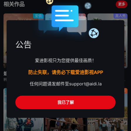
相关作品
更多
爱情
真人秀
真人秀
公告
爱迪影视只为您提供最佳画质！
更新至第9集
已完结
更新至第13集
防止失联，请务必下载爱迪影视APP
姐姐对我来说是女人2
孝利家民宿 第一季
孝利家民宿 第二季
韩国综艺节目《姐姐对我来说是女人2》又名：Noona is a Woman to Me 2，讲述了：节目旨在开掘为了事业而度过激烈的时间还没有找到爱情的女性和在爱情面前相信年龄只是数字的男性之间的罗曼
韩国综艺节目《孝利家民宿 第一季》又名：孝利家的民宿,Hyori&#39;s Homestay,효리네민박，讲述了：《孝利家民宿》为韩国JTBC的综艺节目，由李孝利主持，节目背景为李孝利与丈夫李尚顺音
韩国综艺节目《孝利家民宿 第二季》又名：효리네 민박2，讲述了：《孝利家民宿 第二季》继续讲述李尚顺、李孝利夫妇在自家民宿接待客人的故事，本季将展现冬季济州岛的美景，而民宿新职员林允儿和短期兼职生朴宝
任何问题请发邮件至
support@aidi.la
真人秀
真人秀
真人秀
我已了解