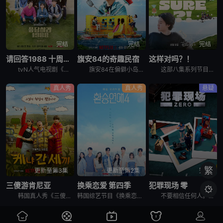
完结
完结
完结
请回答1988 十周年MT
旗安84的奇趣民宿
这样对吗？！
tvN人气电视剧《请回答1988》主演们为迎接10周年而出发的两天一夜旅行，大家聚在一起按照电视剧的主题，穿搭了符合1988年的时代发型和服装风格。
旗安84在偏僻小岛上开设让人逃离烦嚣的另类民宿，由防弹少年团Jin和池艺恩带领客人进行有趣的冒险，过程中也少不了各种爆笑的突发状况。
这部八集系列节目拍摄于2023年，在朴智旻和田柾国入伍韩国军队之前，它记录了两人前往三个标志性全球目的地的旅行：美国纽约州、韩国济州岛和日本札幌。 &nbsp; &nbsp; &nbsp; &nb
真人秀
真人秀
悬疑
繁
更新至第3集
更新至第2集
完结
三傻游肯尼亚
换乘恋爱 第四季
犯罪现场 零

韩国真人秀《三傻游肯尼亚》讲述了：李寿根、殷志源和曹圭贤在肯尼亚重聚，开启一段意想不到的旅行冒险之旅。在令人叹为观止的非洲荒野背景下，展现他们标志性的机智幽默、轻松打趣和深厚友谊。
韩国综艺节目《换乘恋爱 第四季》。
不要相信任何人。任何人都有可能成为犯人。在6名玩家之间展开的异想天开的推理战争。超越韩国，将迎来吸引全球观众的传奇角色扮演推理综艺的新篇章。