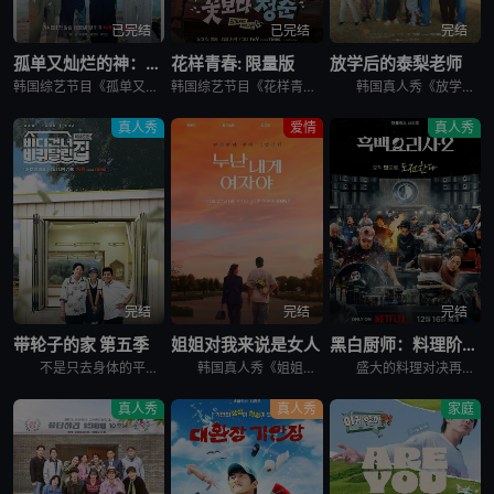
已完结
已完结
完结
孤单又灿烂的神：鬼怪十周年特辑
花样青春: 限量版
放学后的泰梨老师
韩国综艺节目《孤单又灿烂的神：鬼怪十周年特辑》又名：鬼怪十周年特别篇,鬼怪十周年之旅(台),도깨비 10주년，讲述了：为纪念开播十周年，剧中主演睽违多年再度聚首，展开特別旅行，重访经典场景、回顾难忘台
韩国综艺节目《花样青春: 限量版》的妙趣在于突发旅行。突然告诉出演者去旅行的日程，出演者带着制作组原封不动地给的每人10万韩元经费，于2026年2月24日通过频道十五夜直播被绑架到旅行地。出演人员是郑
韩国真人秀《放学后的泰梨老师》讲述的，是金泰梨成为某乡村小学的戏剧班老师，给学生们上戏剧课的节目。 成为充满热情的演技老师金泰梨和可爱学生们展开的特别旅程，将为观众带来纯真的笑容和感动。
真人秀
爱情
真人秀
完结
完结
完结
带轮子的家 第五季
姐姐对我来说是女人
黑白厨师：料理阶级战争 第二季
不是只去身体的平凡旅行， &nbsp; &nbsp; &nbsp; &nbsp; &nbsp; &nbsp; &nbsp; &nbsp; &nbsp; &nbsp; &nbsp; &nbsp; &
韩国真人秀《姐姐对我来说是女人》讲述了，超越年龄差距这一现实的障碍，在爱情面前果敢坦率的姐弟恋男女们挑性真诚的恋爱细胞再生真人秀。
盛大的料理对决再度展开，新一批“黑汤匙”厨师迎战实力坚强的“白汤匙”主厨。谁能在火热竞赛中脱颖而出？谁会黯然退场？
真人秀
真人秀
家庭