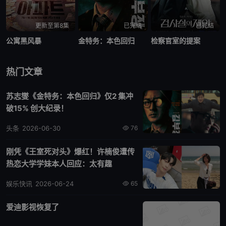
更新至第8集
已完结
已完结
公寓黑风暴
金特务：本色回归
检察官室的提案
热门文章
苏志燮《金特务：本色回归》仅2 集冲
破15% 创大纪录！
头条
2026-06-30
76
刚凭《王室死对头》爆红！许楠俊遭传
热恋大学学妹本人回应：太有趣
娱乐快讯
2026-06-24
65
爱迪影视恢复了