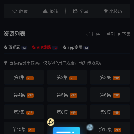




收藏
报错
分享
小技巧
资源列表
排序
单列
下集



蓝光五
VIP线路
app专用



12
12
12
因运维费用较高，仅限VIP用户观看，请升级观影。
第1集
第2集
第3集
VIP
VIP
VIP
第4集
第5集
第6集
VIP
VIP
VIP
第7集
第8集
第9集
VIP
VIP
VIP
第10集
第11集
第12集
VIP
VIP
VIP