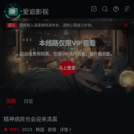
提示
不要轻易相信视频中的广告，谨防上当受骗!
提示
如果无法播放请重新刷新页面，或者切换线路。
提示
视频载入速度跟网速有关，请耐心等待几秒钟。
提示
不要轻易相信视频中的广告，谨防上当受骗!
本线路仅限VIP观看
因运维费用较高，仅限VIP用户观看，请升级观影。
马上登录
视频
讨论
精神病房也会迎来清晨
7891
·
2023
·
韩国
·
剧情
·
详情

