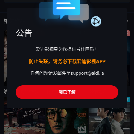
相关作品
更多
公告
剧情
剧情
剧情
爱迪影视只为您提供最佳画质！
防止失联，请务必下载爱迪影视APP
任何问题请发邮件至
support@aidi.la
更新至第6集
已完结
更新至第10集
杀人者的购物中心2
秘密关系
婚姻之后
我已了解
剧情
剧情
剧情