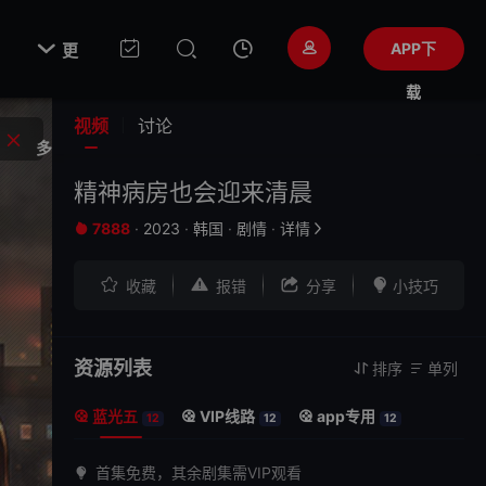

APP下
更
载
视频
讨论
多
精神病房也会迎来清晨
7888
·
2023
·
韩国
·
剧情
·
详情






收藏
报错
分享
小技巧
资源列表
排序
单列


蓝光五
VIP线路
app专用



12
12
12
首集免费，其余剧集需VIP观看