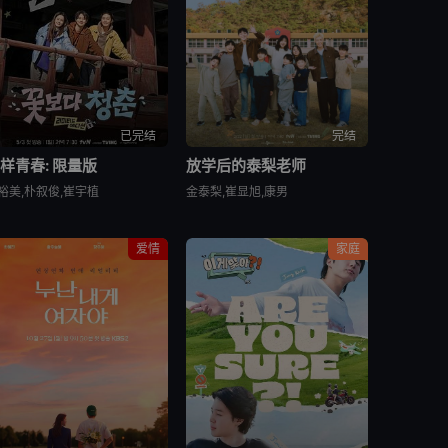
已完结
完结
样青春: 限量版
放学后的泰梨老师
裕美,朴叙俊,崔宇植
金泰梨,崔显旭,康男
爱情
家庭