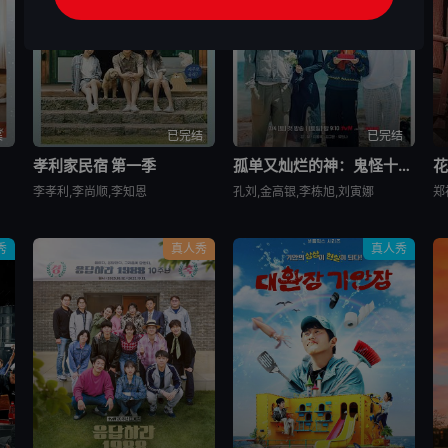
集
已完结
已完结
孝利家民宿 第一季
孤单又灿烂的神：鬼怪十周年特辑
花
李孝利,李尚顺,李知恩
孔刘,金高银,李栋旭,刘寅娜
郑
秀
真人秀
真人秀