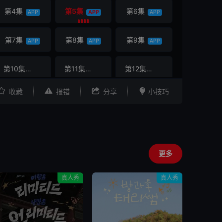
第4集
第5集
第6集
APP
APP
APP
第7集
第8集
第9集
APP
APP
APP
第10集
第11集
第12集
APP
APP
APP




收藏
报错
分享
小技巧
更多
真人秀
真人秀