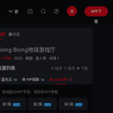

APP下
更
载
视频
讨论
多
Biong Biong地球游戏厅
11196
·
2022
·
韩国
·
真人秀
·
详情


资源列表
排序
单列
下集



蓝光五
VIP线路
app专用



12
12
12
该线路为APP专用，请前往APP观看
第1集
第2集
第3集
APP
APP
APP