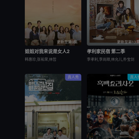
更新至第9集
更新至第13
姐姐对我来说是女人2
孝利家民宿 第二季
韩惠珍,张祐荣,林哲
李孝利,李尚顺,林允儿,朴宝剑
真人秀
真人